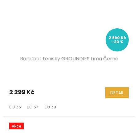
2 890 Kč
–20 %
Barefoot tenisky GROUNDIES Lima Černé
2 299 Kč
DETAIL
EU 36
EU 37
EU 38
Akce