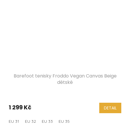
Barefoot tenisky Froddo Vegan Canvas Beige
dětské
1 299 Kč
DETAIL
EU 31
EU 32
EU 33
EU 35