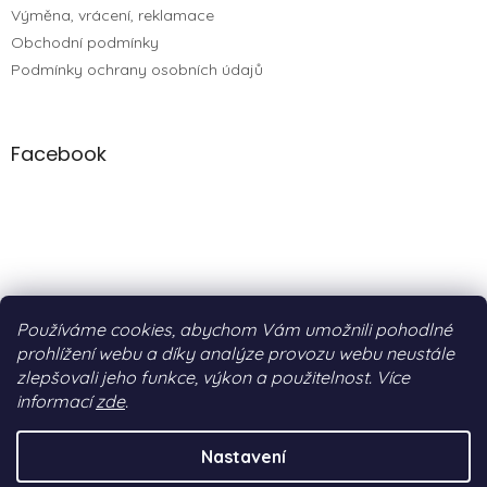
Výměna, vrácení, reklamace
Obchodní podmínky
Podmínky ochrany osobních údajů
Facebook
Používáme cookies, abychom Vám umožnili pohodlné
prohlížení webu a díky analýze provozu webu neustále
zlepšovali jeho funkce, výkon a použitelnost. Více
informací
zde
.
Vytvořil Shoptet
&
BEOM.cz
Nastavení