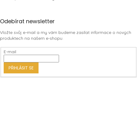
Z
Odebírat newsletter
á
Vložte svůj e-mail a my vám budeme zasílat informace o nových
p
produktech na našem e-shopu.
a
t
E-mail
í
PŘIHLÁSIT SE