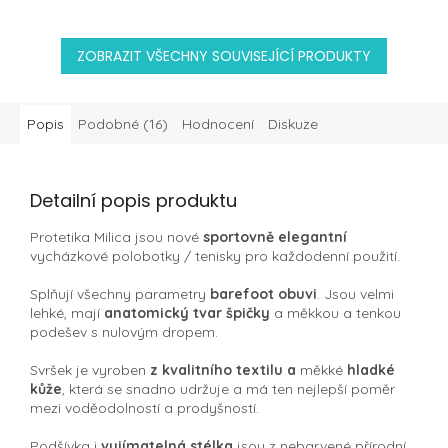
ZOBRAZIT VŠECHNY SOUVISEJÍCÍ PRODUKTY
Popis
Podobné (16)
Hodnocení
Diskuze
Detailní popis produktu
Protetika Milica jsou nové
sportovně elegantní
vycházkové polobotky / tenisky pro každodenní použití.
Splňují všechny parametry
barefoot obuvi
. Jsou velmi
lehké, mají
anatomický tvar špičky
a měkkou a tenkou
podešev s nulovým dropem.
Svršek je vyroben
z kvalitního textilu a
měkké
hladké
kůže
, která se snadno udržuje a má ten nejlepší poměr
mezi voděodolností a prodyšností.
Podšívka i
vyjímatelná stélka
jsou z nebarvené přírodní