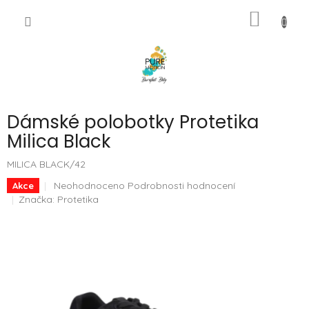
Přejít
NÁKUP
na
CZK
obsah
KOŠÍK
Dámské polobotky Protetika
Milica Black
MILICA BLACK/42
Průměrné
Neohodnoceno
Podrobnosti hodnocení
Akce
hodnocení
Značka:
Protetika
produktu
je
0,0
z
5
hvězdiček.