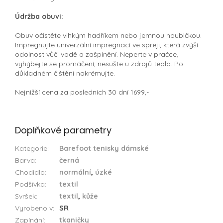
Údržba obuvi:
Obuv očistěte vlhkým hadříkem nebo jemnou houbičkou.
Impregnujte univerzální impregnací ve spreji, která zvýší
odolnost vůči vodě a zašpinění. Neperte v pračce,
vyhýbejte se promáčení, nesušte u zdrojů tepla. Po
důkladném čištění nakrémujte.
Nejnižší cena za posledních 30 dní 1699,-
Doplňkové parametry
Kategorie
:
Barefoot tenisky dámské
Barva
:
černá
Chodidlo
:
normální
,
úzké
Podšívka
:
textil
Svršek
:
textil
,
kůže
Vyrobeno v
:
SR
Zapínání
:
tkaničky