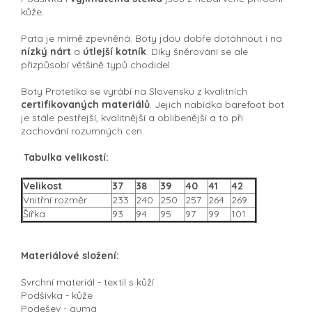
kůže.
Pata je mírně zpevněná. Boty jdou dobře dotáhnout i na
nízký nárt
a
útlejší kotník
. Díky šněrování se ale
přizpůsobí většině typů chodidel.
Boty Protetika se vyrábí na Slovensku z kvalitních
certifikovaných materiálů
. Jejich nabídka barefoot bot
je stále pestřejší, kvalitnější a oblibenější a to při
zachování rozumných cen.
Tabulka velikostí:
Velikost
37
38
39
40
41
42
Vnitřní rozměr
233
240
250
257
264
269
Šířka
93
94
95
97
99
101
Materiálové složení:
Svrchní materiál - textil s kůží
Podšívka - kůže
Podešev - guma