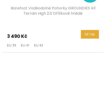
Barefoot Voděodolné Pohorky GROUNDIES All
Terrain High 2.0 Oříškově hnědé
DETAIL
3 490 Kč
EU 39
EU 41
EU 42