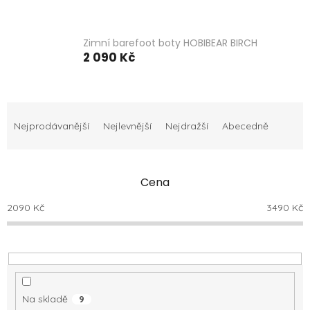
Zimní barefoot boty HOBIBEAR BIRCH
2 090 Kč
Ř
a
Nejprodávanější
Nejlevnější
Nejdražší
Abecedně
z
e
n
Cena
í
p
2090
Kč
3490
Kč
r
o
d
u
k
t
Na skladě
9
ů