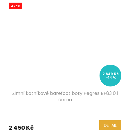
Akce
2 849 Kč
–14 %
Zimní kotníkové barefoot boty Pegres BF83 0.1
černá
DETAIL
2 450 Kč