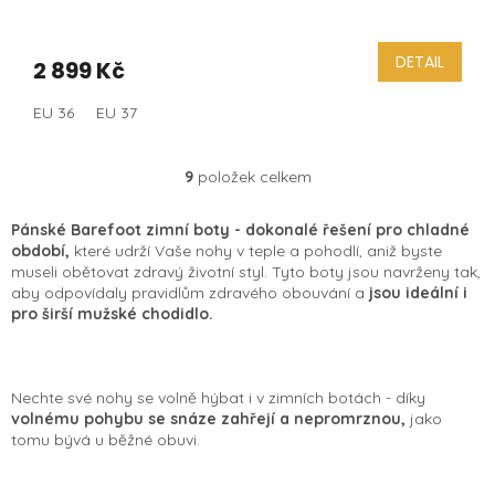
DETAIL
2 899 Kč
EU 36
EU 37
9
položek celkem
O
v
l
Pánské Barefoot zimní boty - dokonalé řešení pro chladné
á
období,
které udrží Vaše nohy v teple a pohodlí, aniž byste
d
museli obětovat zdravý životní styl. Tyto boty jsou navrženy tak,
a
aby odpovídaly pravidlům zdravého obouvání a
jsou ideální i
c
pro širší mužské chodidlo.
í
p
r
v
Nechte své nohy se volně hýbat i v zimních botách - díky
k
volnému pohybu se snáze zahřejí a nepromrznou,
jako
y
tomu bývá u běžné obuvi.
v
ý