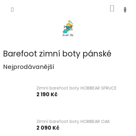
Přejít
NÁKUP
na
CZK
obsah
KOŠÍK
Barefoot zimní boty pánské
Nejprodávanější
Zimní barefoot boty HOBIBEAR SPRUCE
2 190 Kč
Zimní barefoot boty HOBIBEAR OAK
2 090 Kč