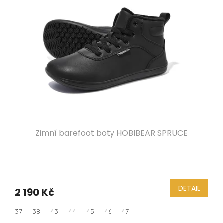
i
s
p
r
o
d
u
k
t
ů
Zimní barefoot boty HOBIBEAR SPRUCE
DETAIL
2 190 Kč
37
38
43
44
45
46
47