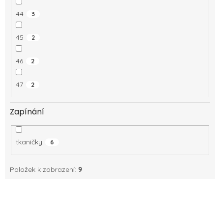
44
3
45
2
46
2
47
2
Zapínání
tkaničky
6
Položek k zobrazení:
9
V
ý
p