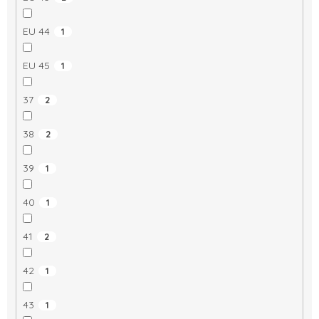
EU 44
1
EU 45
1
37
2
38
2
39
1
40
1
41
2
42
1
43
1