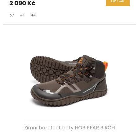
DETAIL
2 090 Kč
37
41
44
Zimní barefoot boty HOBIBEAR BIRCH