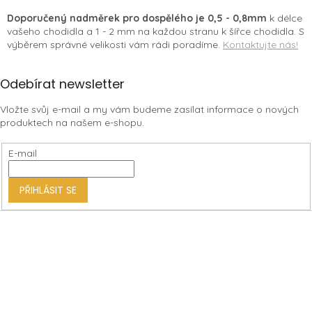
p
i
Doporučený nadměrek pro dospělého je 0,5 - 0,8mm
k délce
s
vašeho chodidla a 1 - 2 mm na každou stranu k šířce chodidla. S
u
výběrem správné velikosti vám rádi poradíme.
Kontaktujte nás!
Z
Odebírat newsletter
á
Vložte svůj e-mail a my vám budeme zasílat informace o nových
p
produktech na našem e-shopu.
a
t
E-mail
í
PŘIHLÁSIT SE