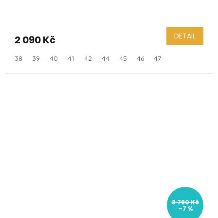
DETAIL
2 090 Kč
38
39
40
41
42
44
45
46
47
3 790 Kč
–7 %