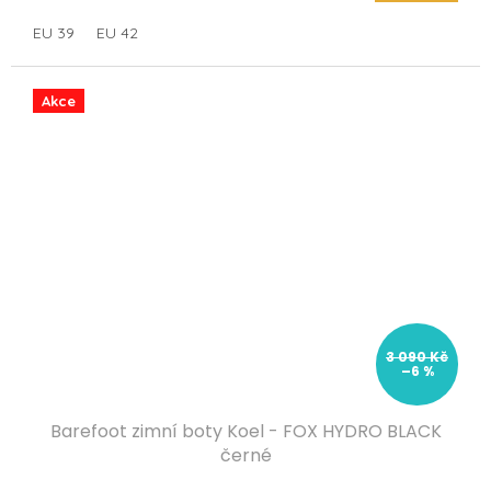
EU 39
EU 42
Akce
3 090 Kč
–6 %
Barefoot zimní boty Koel - FOX HYDRO BLACK
černé