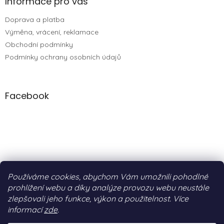
Informace pro vás
Doprava a platba
Výměna, vrácení, reklamace
Obchodní podmínky
Podmínky ochrany osobních údajů
Facebook
Používáme cookies, abychom Vám umožnili pohodlné
prohlížení webu a díky analýze provozu webu neustále
zlepšovali jeho funkce, výkon a použitelnost. Více
informací
zde
.
Vytvořil Shoptet