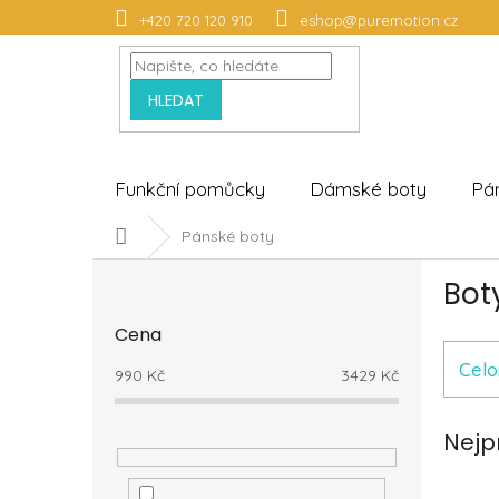
Přejít
+420 720 120 910
eshop@puremotion.cz
na
obsah
HLEDAT
Funkční pomůcky
Dámské boty
Pá
Domů
Pánské boty
P
Bot
o
s
Cena
t
r
Celo
990
Kč
3429
Kč
a
n
Nejp
n
í
p