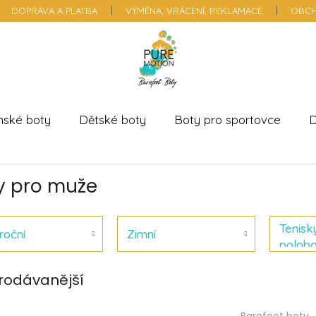
DOPRAVA A PLATBA
VÝMĚNA, VRÁCENÍ, REKLAMACE
OBCH
nské boty
Dětské boty
Boty pro sportovce
D
y pro muže
Tenisk
roční
Zimní
polob
rodávanější