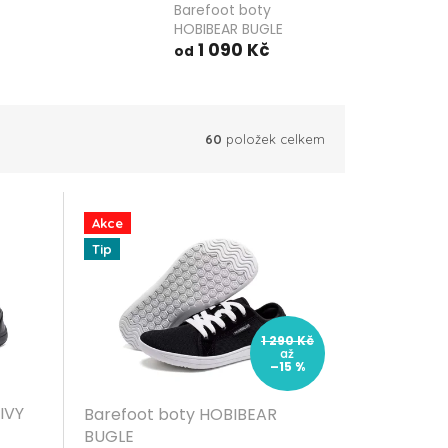
Barefoot boty
HOBIBEAR BUGLE
1 090 Kč
od
60
položek celkem
Akce
Tip
1 290 Kč
až
–15 %
IVY
Barefoot boty HOBIBEAR
BUGLE