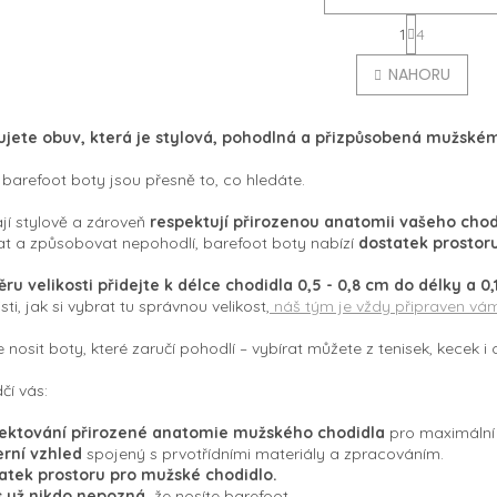
S
1
4
t
O
r
v
NAHORU
á
l
n
á
k
d
o
ujete obuv, která je stylová, pohodlná a přizpůsobená mužské
a
v
c
á
barefoot boty jsou přesně to, co hledáte.
í
n
p
í
í stylově a zároveň
respektují přirozenou anatomii vašeho chod
r
at a způsobovat nepohodlí, barefoot boty nabízí
dostatek prostoru
v
k
ěru velikosti přidejte k délce chodidla 0,5 - 0,8 cm do délky a 0,
y
isti, jak si vybrat tu správnou velikost,
náš tým je vždy připraven vá
v
ý
 nosit boty, které zaručí pohodlí – vybírat můžete z tenisek, kecek i 
p
i
čí vás:
s
u
pektování přirozené anatomie mužského chodidla
pro maximální 
erní vzhled
spojený s prvotřídními materiály a zpracováním.
tatek prostoru pro mužské chodidlo.
s už nikdo nepozná,
že nosíte barefoot.