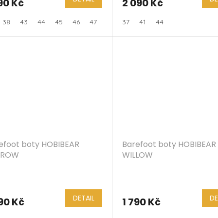
90 Kč
2 090 Kč
38
43
44
45
46
47
37
41
44
efoot boty HOBIBEAR
Barefoot boty HOBIBEAR
RROW
WILLOW
DETAIL
DE
90 Kč
1 790 Kč