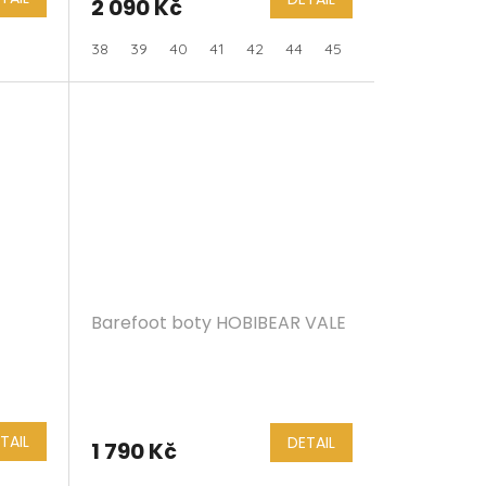
2 090 Kč
38
39
40
41
42
44
45
46
47
Barefoot boty HOBIBEAR VALE
TAIL
DETAIL
1 790 Kč