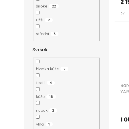
2 1
široké
22
37
užší
2
střední
3
Svršek
hladká kůže
2
textil
4
Bar
YA
kůže
18
nubuk
2
1 0
vlna
1