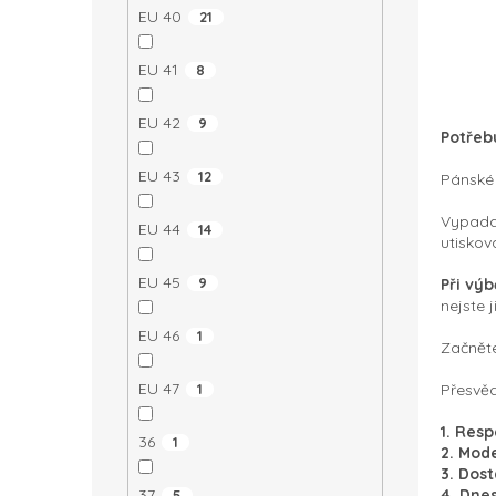
EU 40
21
EU 41
8
EU 42
9
Potřeb
EU 43
12
Pánské 
Vypadaj
EU 44
14
utiskov
EU 45
9
Při výb
nejste j
EU 46
1
Začněte
EU 47
1
Přesvěd
1. Res
36
1
2. Mod
3. Dos
37
4. Dne
5