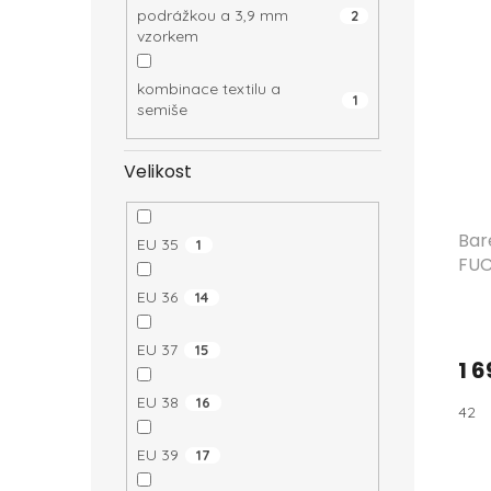
podrážkou a 3,9 mm
2
vzorkem
kombinace textilu a
1
semiše
Velikost
Bar
EU 35
1
FUC
EU 36
14
EU 37
15
1 6
EU 38
16
42
EU 39
17