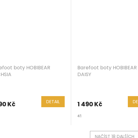
efoot boty HOBIBEAR
Barefoot boty HOBIBEAR
HSIA
DAISY
DETAIL
DE
90 Kč
1 490 Kč
41
NAČÍST 18 DALŠÍCH