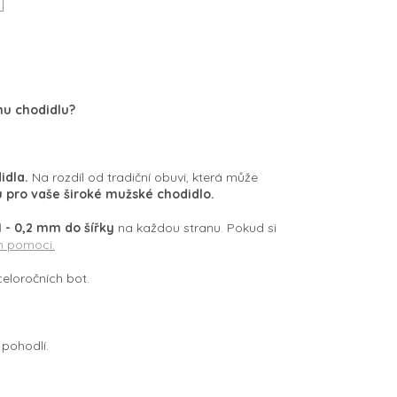
mu chodidlu?
idla.
Na rozdíl od tradiční obuvi, která může
 pro vaše široké mužské chodidlo.
1 - 0,2 mm do šířky
na každou stranu. Pokud si
m pomoci.
celoročních bot.
pohodlí.