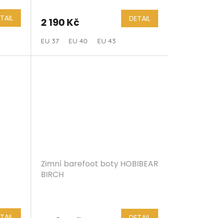
TAIL
DETAIL
2 190 Kč
EU 37
EU 40
EU 43
Zimní barefoot boty HOBIBEAR
BIRCH
TAIL
DETAIL