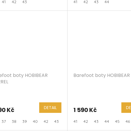
41
42
43
41
42
43
44
efoot boty HOBIBEAR
Barefoot boty HOBIBEAR 
REL
DETAIL
DE
90 Kč
1 590 Kč
37
38
39
40
42
43
44
41
45
42
46
43
47
44
45
46