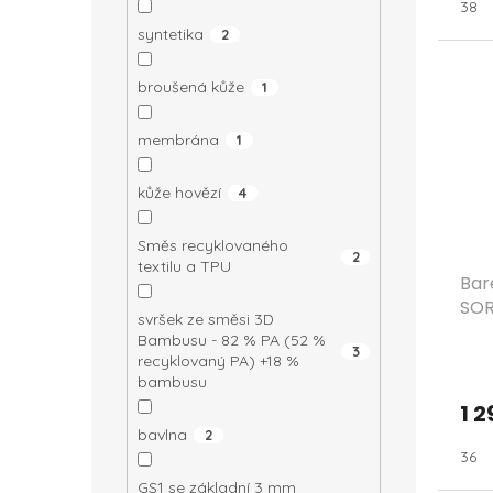
38
syntetika
2
broušená kůže
1
membrána
1
kůže hovězí
4
Směs recyklovaného
2
textilu a TPU
Bar
SOR
svršek ze směsi 3D
Bambusu - 82 % PA (52 %
3
recyklovaný PA) +18 %
bambusu
1 2
bavlna
2
36
GS1 se základní 3 mm