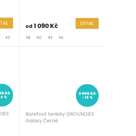
TAIL
DETAIL
1 090 Kč
od
43
44
38
45
40
46
44
47
46
99 Kč
2 690 Kč
14 %
–18 %
DIES
Barefoot tenisky GROUNDIES
Galaxy Černé