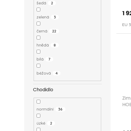
šedá
2
1 9
zelená
3
EU 3
černá
22
hnědá
8
bílá
7
béžová
4
Chodidlo
Zim
HOB
normální
36
úzké
2