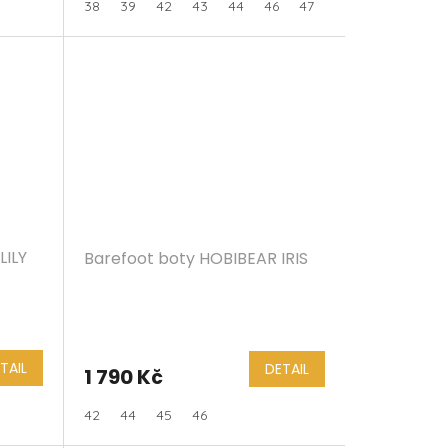
38
39
42
43
44
46
47
LILY
Barefoot boty HOBIBEAR IRIS
TAIL
DETAIL
1 790 Kč
42
44
45
46