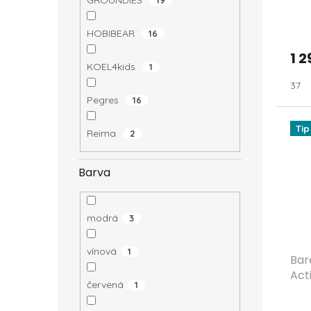
GROUNDIES
19
ů
HOBIBEAR
16
1 2
KOEL4kids
1
37
Pegres
16
Tip
Reima
2
Barva
modrá
3
vínová
1
Bar
Act
červená
1