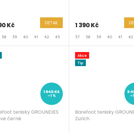
DETAIL
DE
90 Kč
1 390 Kč
38
39
40
41
42
43
44
37
45
38
46
39
47
40
41
42
Akce
Tip
1 940 Kč
3 4
–1 %
–
efoot tenisky GROUNDIES
Barefoot tenisky GROUN
ive černé
Zurich