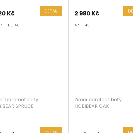
DETAIL
DE
20 Kč
2 990 Kč
7
EU 40
47
48
ní barefoot boty
Zimní barefoot boty
IBEAR SPRUCE
HOBIBEAR OAK
DETAIL
DE