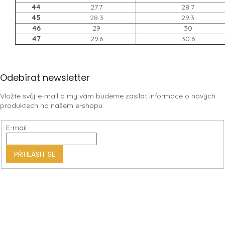
44
27.7
28.7
45
28.3
29.3
46
29
30
47
29.6
30.6
Z
Odebírat newsletter
á
Vložte svůj e-mail a my vám budeme zasílat informace o nových
p
produktech na našem e-shopu.
a
t
E-mail
í
PŘIHLÁSIT SE