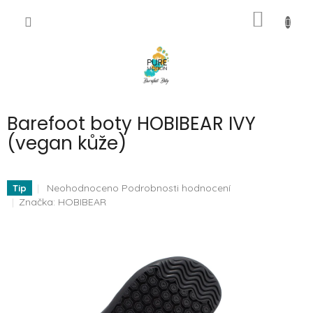
Přejít
NÁKUP
na
CZK
obsah
KOŠÍK
Barefoot boty HOBIBEAR IVY
(vegan kůže)
Průměrné
Neohodnoceno
Podrobnosti hodnocení
Tip
hodnocení
Značka:
HOBIBEAR
produktu
je
0,0
z
5
hvězdiček.