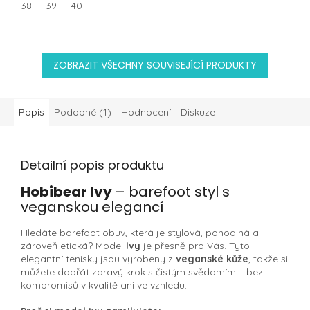
38
39
40
ZOBRAZIT VŠECHNY SOUVISEJÍCÍ PRODUKTY
Popis
Podobné (1)
Hodnocení
Diskuze
Detailní popis produktu
Hobibear Ivy
– barefoot styl s
veganskou elegancí
Hledáte barefoot obuv, která je stylová, pohodlná a
zároveň etická? Model
Ivy
je přesně pro Vás. Tyto
elegantní tenisky jsou vyrobeny z
veganské kůže
, takže si
můžete dopřát zdravý krok s čistým svědomím – bez
kompromisů v kvalitě ani ve vzhledu.