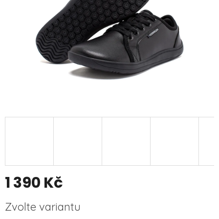
1 390 Kč
Měrná
Zvolte variantu
cena: