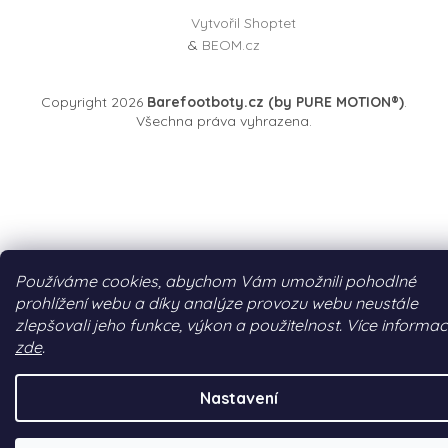
Vytvořil Shoptet
&
BEOM.cz
Copyright 2026
Barefootboty.cz (by PURE MOTION®)
.
Všechna práva vyhrazena.
Používáme cookies, abychom Vám umožnili pohodlné
prohlížení webu a díky analýze provozu webu neustále
zlepšovali jeho funkce, výkon a použitelnost. Více informac
zde
.
Nastavení