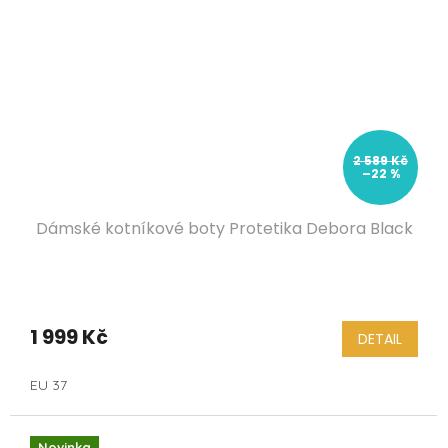
2 589 Kč
–22 %
Dámské kotníkové boty Protetika Debora Black
1 999 Kč
DETAIL
EU 37
Novinka