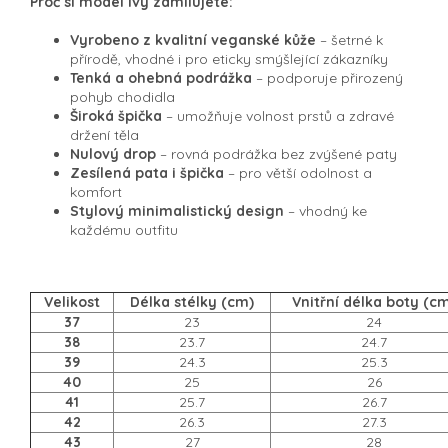
Proč si model Ivy zamilujete:
Vyrobeno z kvalitní veganské kůže
– šetrné k
přírodě, vhodné i pro eticky smýšlející zákazníky
Tenká a ohebná podrážka
– podporuje přirozený
pohyb chodidla
Široká špička
– umožňuje volnost prstů a zdravé
držení těla
Nulový drop
– rovná podrážka bez zvýšené paty
Zesílená pata i špička
– pro větší odolnost a
komfort
Stylový minimalistický design
– vhodný ke
každému outfitu
Velikost
Délka stélky (cm)
Vnitřní délka boty (c
37
23
24
38
23.7
24.7
39
24.3
25.3
40
25
26
41
25.7
26.7
42
26.3
27.3
43
27
28