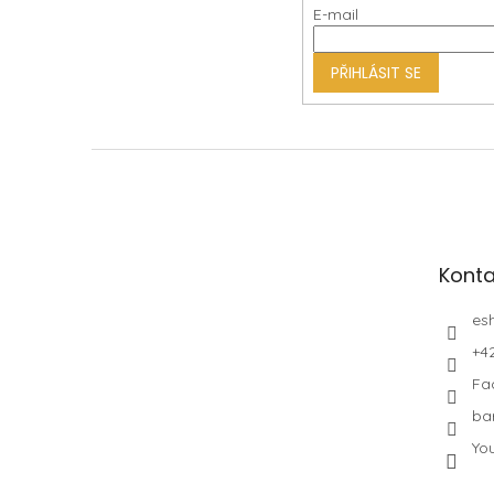
E-mail
t
í
PŘIHLÁSIT SE
Konta
es
+4
Fa
ba
Yo