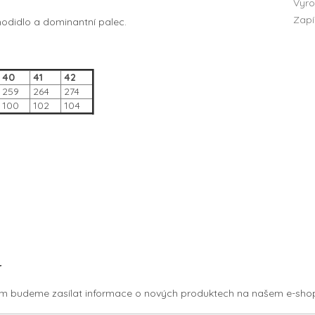
Vyro
Zapí
chodidlo a dominantní palec.
40
41
42
259
264
274
100
102
104
r
vám budeme zasílat informace o nových produktech na našem e-sho