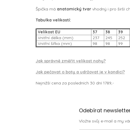
Špička má
anatomický tvar
vhodný i pro širší 
Tabulka velikostí:
Velikost EU
37
38
39
Vnitřní délka (mm)
237
245
252
Vnitřní šířka (mm)
98
98
99
Jak správně změřit velikost nohy?
Jak pečovat o boty a udržovat je v kondici?
Nejnižší cena za posledních 30 dní 1789,-
Z
Odebírat newslette
á
Vložte svůj e-mail a my 
p
a