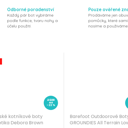
Odborné poradenství
Pouze ověřené zn
Každý pár bot vybíráme
Prodáváme jen obuv
podle funkce, tvaru nohy a
pomůcky, které sami
účelu použití.
nosíme a používáme
2 589
Kč
–22 %
ké kotníkové boty
Barefoot Outdoorové Bot
etika Debora Brown
GROUNDIES All Terrain Low