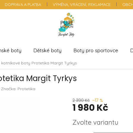
DOPRAVA A PLATBA
VÝMĚNA, VRÁCENÍ, REKLAMACE
OBCH
nské boty
Dětské boty
Boty pro sportovce
D
kotníkové boty Protetika Margit Tyrkys
tetika Margit Tyrkys
Značka:
Protetika
2 390 Kč
–17 %
1 980 Kč
Měrná
Zvolte variantu
cena: