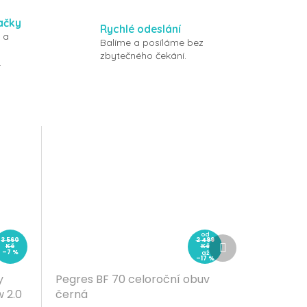
ačky
Rychlé odeslání
 a
Balíme a posíláme bez
zbytečného čekání.
.
od
Další
3 560
2 499
Kč
Kč
produkt
–7 %
až
–17 %
y
Pegres BF 70 celoroční obuv
 2.0
černá