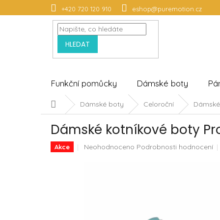
Přejít
+420 720 120 910
eshop@puremotion.cz
na
obsah
HLEDAT
Funkční pomůcky
Dámské boty
Pá
Domů
Dámské boty
Celoroční
Dámské 
Dámské kotníkové boty Pro
Průměrné
Neohodnoceno
Podrobnosti hodnocení
Akce
hodnocení
produktu
je
0,0
z
5
hvězdiček.