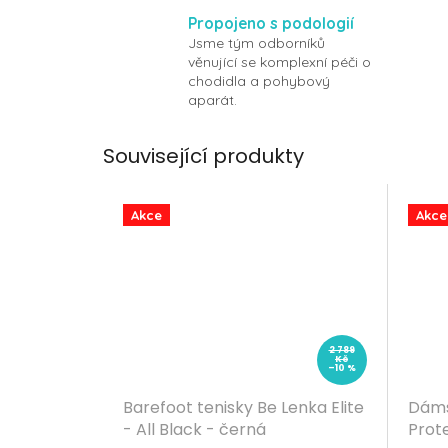
Propojeno s podologií
Jsme tým odborníků
věnující se komplexní péči o
chodidla a pohybový
aparát.
Související produkty
Akce
Akce
2 789
Kč
–10 %
Barefoot tenisky Be Lenka Elite
Dáms
- All Black - černá
Prot