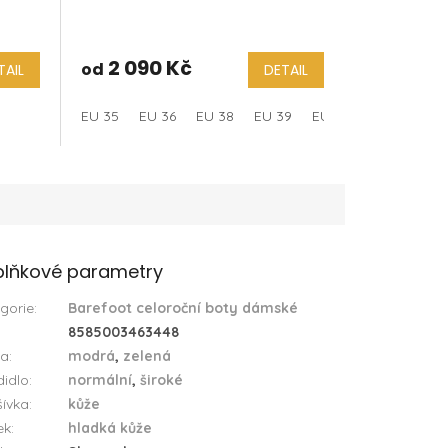
2 090 Kč
od
TAIL
DETAIL
EU 35
EU 36
EU 38
EU 39
EU 40
EU 44
EU
lňkové parametry
gorie
:
Barefoot celoroční boty dámské
8585003463448
va
:
modrá
,
zelená
idlo
:
normální
,
široké
ívka
:
kůže
ek
:
hladká kůže