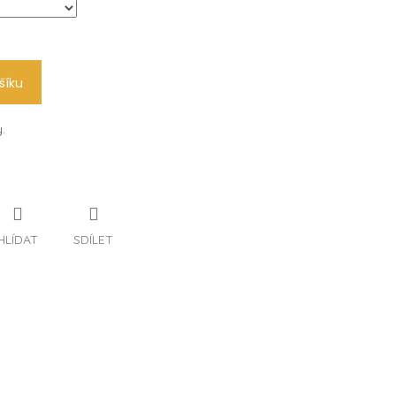
šíku
.
HLÍDAT
SDÍLET