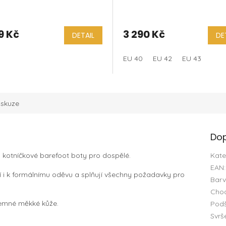
Zeleno Oranžové
9 Kč
3 290 Kč
DETAIL
DE
EU 40
EU 42
EU 43
iskuze
Dop
 kotníčkové barefoot boty pro dospělé.
Kate
EAN
:
í i k formálnímu oděvu a splňují všechny požadavky pro
Bar
Chod
 jemné měkké kůže.
Podš
Svrš