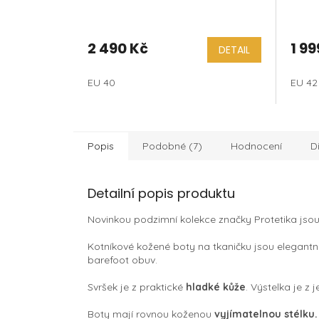
2 490 Kč
1 99
DETAIL
EU 40
EU 42
Popis
Podobné (7)
Hodnocení
D
Detailní popis produktu
Novinkou podzimní kolekce značky Protetika jsou
Kotníkové kožené boty na tkaničku jsou elegantn
barefoot obuv.
Svršek je z praktické
hladké kůže
. Výstelka je z
Boty mají rovnou koženou
vyjímatelnou stélku.