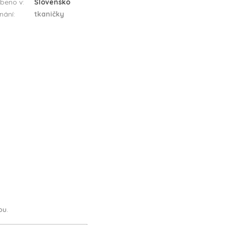
beno v
:
Slovensko
nání
:
tkaničky
pu.