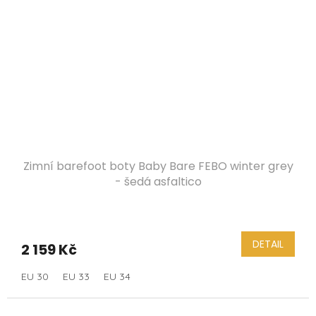
Zimní barefoot boty Baby Bare FEBO winter grey
- šedá asfaltico
DETAIL
2 159 Kč
EU 30
EU 33
EU 34