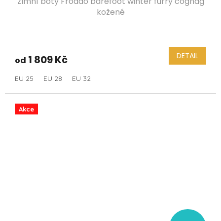
Zimní boty Froddo barefoot winter furry cognag
kožené
DETAIL
1 809 Kč
od
EU 25
EU 28
EU 32
Akce