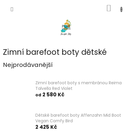
Přejít
NÁKUP
na
CZK
obsah
KOŠÍK
Zimní barefoot boty dětské
Nejprodávanější
Zimní barefoot boty s membránou Reima
Talvella Red Violet
2 580 Kč
od
Dětské barefoot boty Affenzahn Mid Boot
Vegan Comfy Bird
2 425 Kč