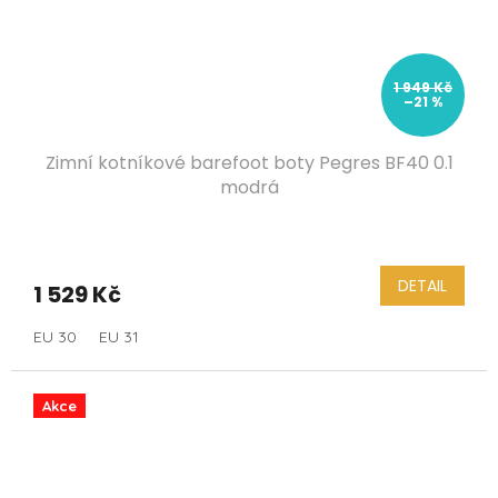
1 949 Kč
–21 %
Zimní kotníkové barefoot boty Pegres BF40 0.1
modrá
DETAIL
1 529 Kč
EU 30
EU 31
Akce