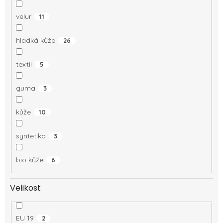
velur
11
hladká kůže
26
textil
5
guma
3
kůže
10
syntetika
3
bio kůže
6
Velikost
EU 19
2