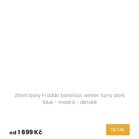
Zimní boty Froddo barefoot winter furry dark
blue - modrá - dětské
DETAIL
1 699 Kč
od