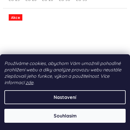
Akce
Používáme cookies, abychom Vám umožnili pohodlné
prohlížení webu a díky analýze provozu webu neustále
zlepšovali jeho funkce, výkon a použitelnost. Více
informací
zde
.
Nastavení
Dětské barefoot boty s membránou Reima Loikkii
- Black
Souhlasím