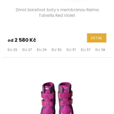
Zimní barefoot boty s membránou Reima
Talvella Red Violet
DETAIL
2 580 Kč
od
EU 25
EU 27
EU 29
EU 30
EU 31
EU 37
EU 38
E