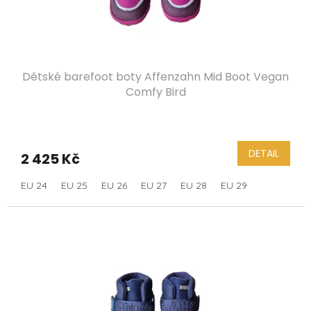
Dětské barefoot boty Affenzahn Mid Boot Vegan
Comfy Bird
DETAIL
2 425 Kč
EU 24
EU 25
EU 26
EU 27
EU 28
EU 29