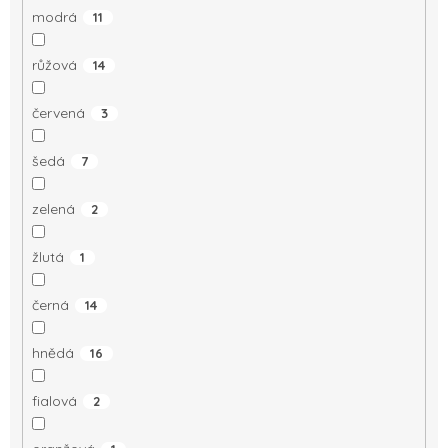
modrá
11
růžová
14
červená
3
šedá
7
zelená
2
žlutá
1
černá
14
hnědá
16
fialová
2