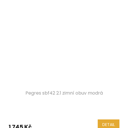
Pegres sbf42 2.1 zimní obuv modrá
DETAIL
1 745 Kč