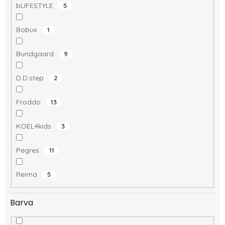
bLIFESTYLE
5
Bobux
1
Bundgaard
9
D.D.step
2
Froddo
13
KOEL4kids
3
Pegres
11
Reima
5
Barva