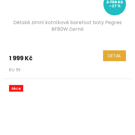
2 759 Kč
–27 %
Dětské zimní kotníkové barefoot boty Pegres
BF80W černá
DETAIL
1 999 Kč
EU 35
Akce