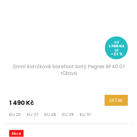
od
1 799 Kč
až
–23 %
Zimní kotníkové barefoot boty Pegres BF40 0.1
růžová
DETAIL
1 490 Kč
EU 25
EU 27
EU 28
EU 29
EU 31
Akce