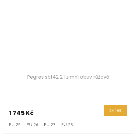
Pegres sbf42 2.1 zimní obuv růžová
DETAIL
1 745 Kč
EU 25
EU 26
EU 27
EU 28