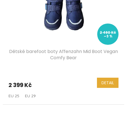
2 490 Kč
–3 %
Dětské barefoot boty Affenzahn Mid Boot Vegan
Comfy Bear
DETAIL
2 399 Kč
EU 25
EU 29