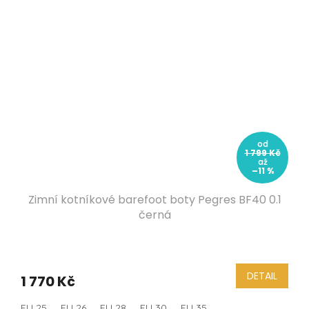
od
1 799 Kč
až
–11 %
Zimní kotníkové barefoot boty Pegres BF40 0.1
černá
DETAIL
1 770 Kč
EU 25
EU 26
EU 28
EU 30
EU 35