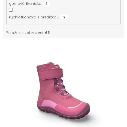
gumová tkanička
1
rychlotkanička s brzdičkou
2
Položek k zobrazení:
65
V
ý
p
i
s
p
r
o
d
u
k
t
ů