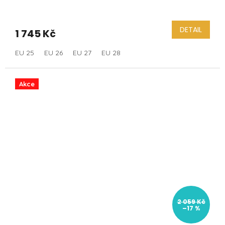
DETAIL
1 745 Kč
EU 25
EU 26
EU 27
EU 28
Akce
2 059 Kč
–17 %