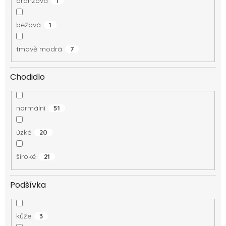
oranžová
1
béžová
1
tmavě modrá
7
Chodidlo
normální
51
úzké
20
široké
21
Podšívka
kůže
3