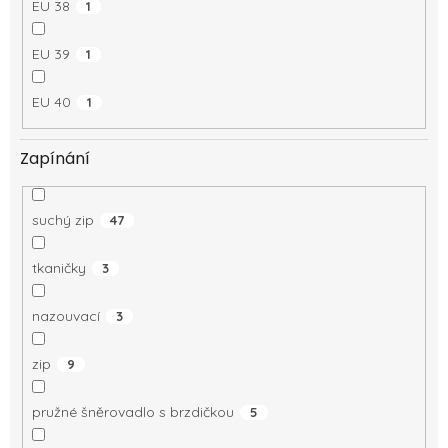
EU 38
1
EU 39
1
EU 40
1
Zapínání
suchý zip
47
tkaničky
3
nazouvací
3
zip
9
pružné šněrovadlo s brzdičkou
5