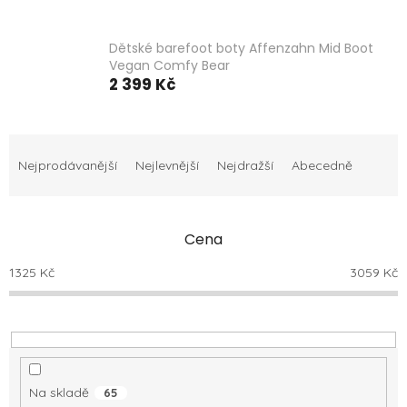
Dětské barefoot boty Affenzahn Mid Boot
Vegan Comfy Bear
2 399 Kč
Ř
a
Nejprodávanější
Nejlevnější
Nejdražší
Abecedně
z
e
n
Cena
í
p
1325
Kč
3059
Kč
r
o
d
u
k
t
Na skladě
65
ů