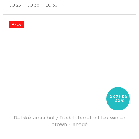
EU 23
EU 30
EU 33
Akce
2 079 Kč
–23 %
Dětské zimní boty Froddo barefoot tex winter
brown - hnědé