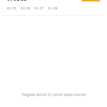
EU 25
EU 26
EU 27
EU 28
Pegres sbf42 2.1 zimní obuv černá