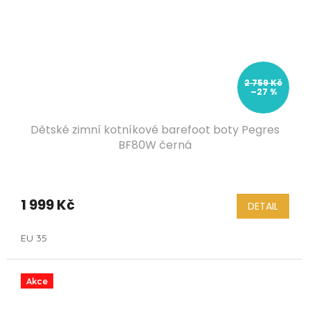
2 759 Kč
–27 %
Dětské zimní kotníkové barefoot boty Pegres
BF80W černá
1 999 Kč
DETAIL
EU 35
Akce