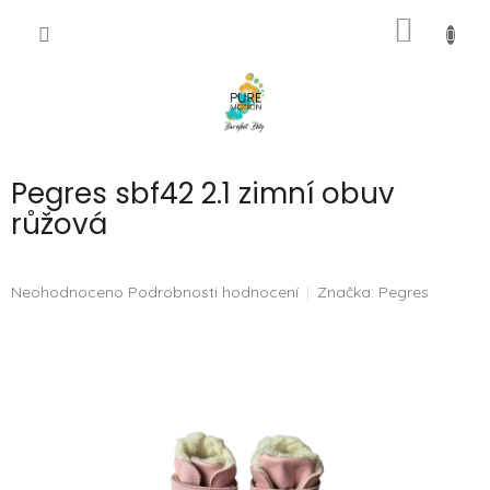
Přejít
NÁKUP
na
CZK
obsah
KOŠÍK
Pegres sbf42 2.1 zimní obuv
růžová
Průměrné
Neohodnoceno
Podrobnosti hodnocení
Značka:
Pegres
hodnocení
produktu
je
0,0
z
5
hvězdiček.