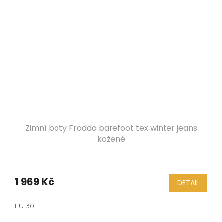
Zimní boty Froddo barefoot tex winter jeans
kožené
1 969 Kč
DETAIL
EU 30