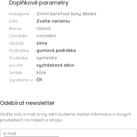
Doplňkové parametry
Kategorie
:
Zimní barefoot boty dětské
EAN
:
Zvolte variantu
Barva
:
růžová
Chodidlo
:
normální
období
:
zima
Podrážka
:
gumová podrážka
Podšívka
:
syntetika
použití
:
vycházková obuv
Svršek
:
kůže
Vyrobeno v
:
ČR
Z
Odebírat newsletter
á
Vložte svůj e-mail a my vám budeme zasílat informace o nových
p
produktech na našem e-shopu.
a
t
E-mail
í