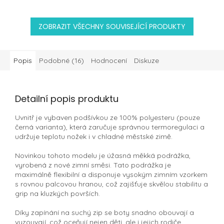
ZOBRAZIT VŠECHNY SOUVISEJÍCÍ PRODUKTY
Popis
Podobné (16)
Hodnocení
Diskuze
Detailní popis produktu
Uvnitř je vybaven podšívkou ze 100% polyesteru (pouze
černá varianta), která zaručuje správnou termoregulaci a
udržuje teplotu nožek i v chladné městské zimě.
Novinkou tohoto modelu je úžasná měkká podrážka,
vyrobená z nové zimní směsi. Tato podrážka je
maximálně flexibilní a disponuje vysokým zimním vzorkem
s rovnou palcovou hranou, což zajišťuje skvělou stabilitu a
grip na kluzkých površích.
Díky zapínání na suchý zip se boty snadno obouvají a
vyzouvají, což oceňují nejen děti, ale i jejich rodiče.