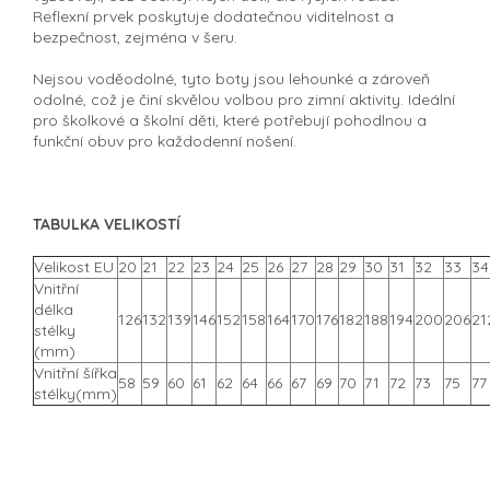
Reflexní prvek poskytuje dodatečnou viditelnost a
bezpečnost, zejména v šeru.
Nejsou voděodolné, tyto boty jsou lehounké a zároveň
odolné, což je činí skvělou volbou pro zimní aktivity. Ideální
pro školkové a školní děti, které potřebují pohodlnou a
funkční obuv pro každodenní nošení.
TABULKA VELIKOSTÍ
Velikost EU
20
21
22
23
24
25
26
27
28
29
30
31
32
33
34
Vnitřní
délka
126
132
139
146
152
158
164
170
176
182
188
194
200
206
21
stélky
(mm)
Vnitřní šířka
58
59
60
61
62
64
66
67
69
70
71
72
73
75
77
stélky(mm)