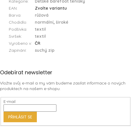
Kategorie
:
Dětské barefoot tenisky
EAN
:
Zvolte variantu
Barva
:
růžová
Chodidlo
:
normální
,
široké
Podšívka
:
textil
Svršek
:
textil
Vyrobeno v
:
ČR
Zapínání
:
suchý zip
Z
Odebírat newsletter
á
Vložte svůj e-mail a my vám budeme zasílat informace o nových
p
produktech na našem e-shopu.
a
t
E-mail
í
PŘIHLÁSIT SE