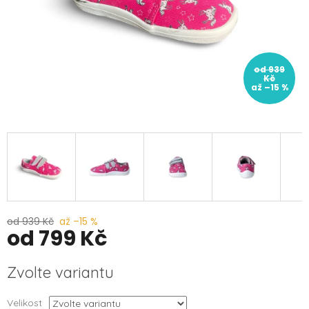
od 939
Kč
až –15 %
od 939 Kč
až –15 %
od
799 Kč
Měrná
Zvolte variantu
cena:
Velikost