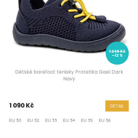
1 249 Kč
–12 %
Dětské barefoot tenisky Protetika Gael Dark
Navy
1 090 Kč
DETAIL
EU 30
EU 32
EU 33
EU 34
EU 35
EU 36