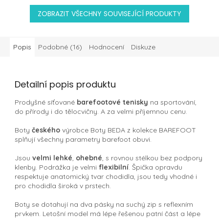
ZOBRAZIT VŠECHNY SOUVISEJÍCÍ PRODUKTY
Popis
Podobné (16)
Hodnocení
Diskuze
Detailní popis produktu
Prodyšné síťované
barefootové tenisky
na sportování,
do přírody i do tělocvičny. A za velmi příjemnou cenu.
Boty
českého
výrobce Boty BEDA z kolekce BAREFOOT
splňují všechny parametry barefoot obuvi.
Jsou
velmi lehké
,
ohebné
, s rovnou stélkou bez podpory
klenby. Podrážka je velmi
flexibilní
. Špička opravdu
respektuje anatomický tvar chodidla, jsou tedy vhodné i
pro chodidla široká v prstech.
Boty se dotahují na dva pásky na suchý zip s reflexním
prvkem. Letošní model má lépe řešenou patní část a lépe