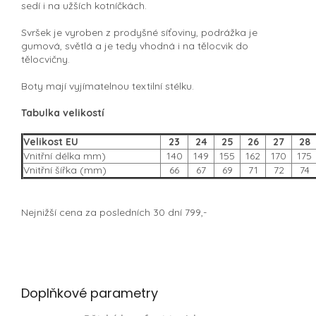
sedí i na užších kotníčkách.
Svršek je vyroben z prodyšné síťoviny, podrážka je
gumová, světlá a je tedy vhodná i na tělocvik do
tělocvičny.
Boty mají vyjímatelnou textilní stélku.
Tabulka velikostí
Velikost EU
23
24
25
26
27
28
Vnitřní délka mm)
140
149
155
162
170
175
Vnitřní šířka (mm)
66
67
69
71
72
74
Nejnižší cena za posledních 30 dní 799,-
Doplňkové parametry