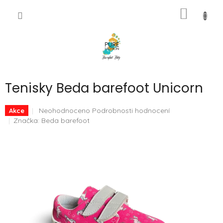
Přejít
NÁKUP
na
CZK
obsah
KOŠÍK
Tenisky Beda barefoot Unicorn
Průměrné
Neohodnoceno
Podrobnosti hodnocení
Akce
hodnocení
Značka:
Beda barefoot
produktu
je
0,0
z
5
hvězdiček.