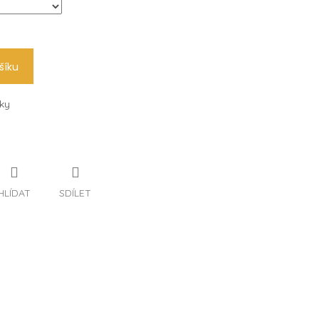
šíku
sky
HLÍDAT
SDÍLET