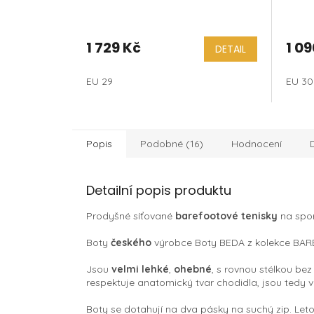
1 729 Kč
1 09
DETAIL
EU 29
EU 30
Popis
Podobné (16)
Hodnocení
Detailní popis produktu
Prodyšné síťované
barefootové tenisky
na spor
Boty
českého
výrobce Boty BEDA z kolekce BARE
Jsou
velmi lehké
,
ohebné
, s rovnou stélkou be
respektuje anatomický tvar chodidla, jsou tedy v
Boty se dotahují na dva pásky na suchý zip. Leto