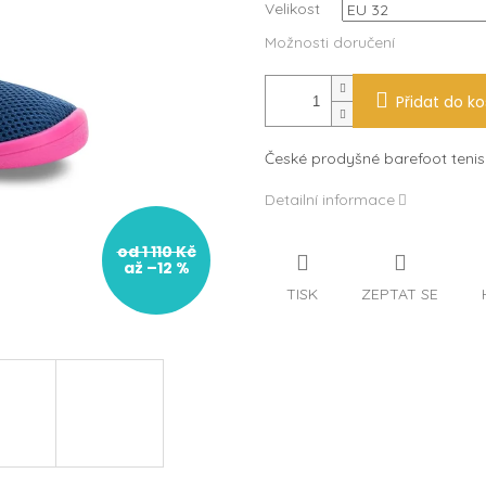
Velikost
Možnosti doručení
Přidat do ko
České prodyšné barefoot teni
Detailní informace
od 1 110 Kč
až –12 %
TISK
ZEPTAT SE