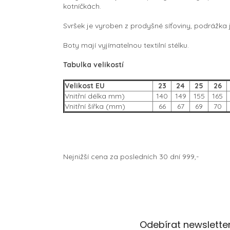
kotníčkách.
Svršek je vyroben z prodyšné síťoviny, podrážka j
Boty mají vyjímatelnou textilní stélku.
Tabulka velikostí
Velikost EU
23
24
25
26
Vnitřní délka mm)
140
149
155
165
Vnitřní šířka (mm)
66
67
69
70
Nejnižší cena za posledních 30 dní 999,-
Z
Odebírat newslette