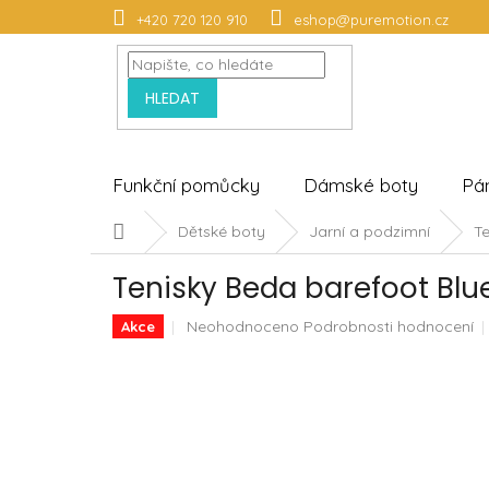
Přejít
+420 720 120 910
eshop@puremotion.cz
na
obsah
HLEDAT
Funkční pomůcky
Dámské boty
Pá
Domů
Dětské boty
Jarní a podzimní
Te
Tenisky Beda barefoot Blu
Průměrné
Neohodnoceno
Podrobnosti hodnocení
Akce
hodnocení
produktu
je
0,0
z
5
hvězdiček.