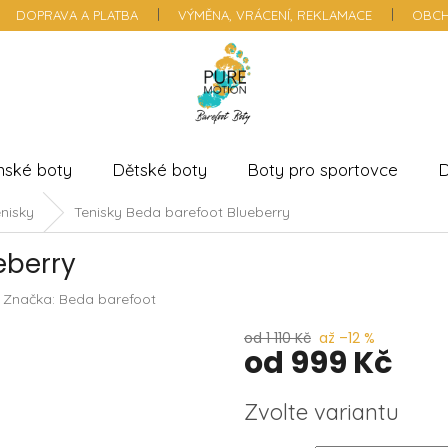
DOPRAVA A PLATBA
VÝMĚNA, VRÁCENÍ, REKLAMACE
OBCH
nské boty
Dětské boty
Boty pro sportovce
D
nisky
Tenisky Beda barefoot Blueberry
eberry
Značka:
Beda barefoot
od 1 110 Kč
až –12 %
od
999 Kč
Měrná
Zvolte variantu
cena: