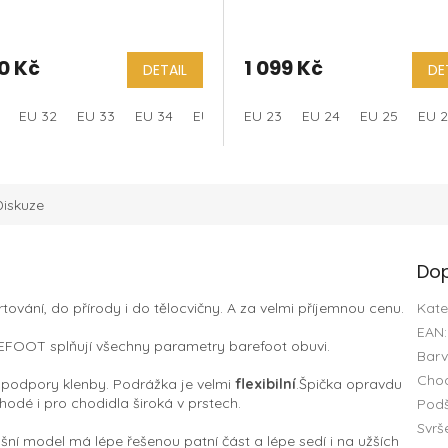
0 Kč
1 099 Kč
DETAIL
DE
EU 32
EU 33
EU 34
EU 35
EU 23
EU 36
EU 24
EU 25
EU 
Diskuze
Dop
tování, do přírody i do tělocvičny. A za velmi příjemnou cenu.
Kate
EAN
:
FOOT splňují všechny parametry barefoot obuvi.
Bar
Chod
z podpory klenby. Podrážka je velmi
flexibilní
.Špička opravdu
hodé i pro chodidla široká v prstech.
Podš
Svrš
šní model má lépe řešenou patní část a lépe sedí i na užších