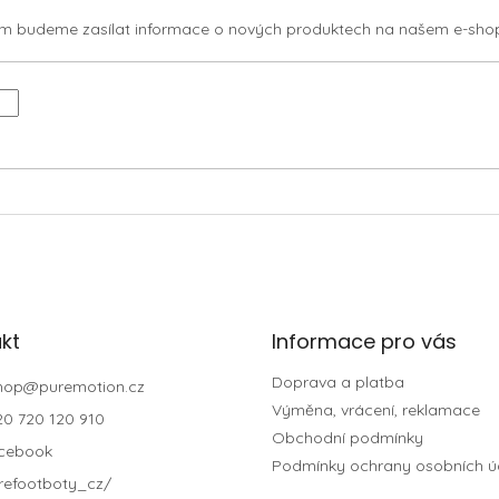
vám budeme zasílat informace o nových produktech na našem e-sho
kt
Informace pro vás
Doprava a platba
hop
@
puremotion.cz
Výměna, vrácení, reklamace
20 720 120 910
Obchodní podmínky
cebook
Podmínky ochrany osobních ú
refootboty_cz/