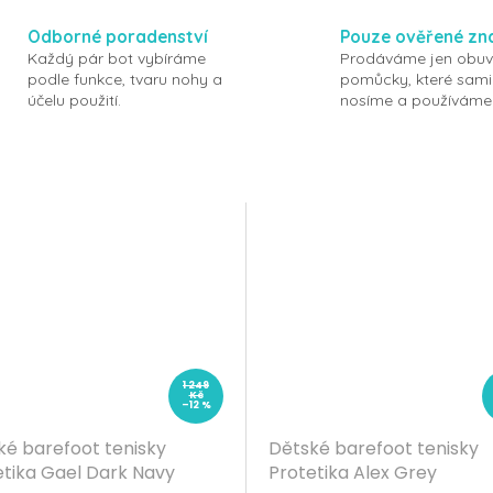
Odborné poradenství
Pouze ověřené zn
Každý pár bot vybíráme
Prodáváme jen obuv
podle funkce, tvaru nohy a
pomůcky, které sami
účelu použití.
nosíme a používáme
1 249
Kč
–12 %
ké barefoot tenisky
Dětské barefoot tenisky
etika Gael Dark Navy
Protetika Alex Grey