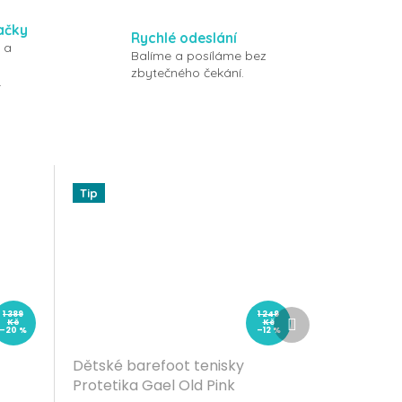
ačky
Rychlé odeslání
 a
Balíme a posíláme bez
zbytečného čekání.
.
Tip
Další
1 389
1 249
Kč
Kč
produkt
–20 %
–12 %
Dětské barefoot tenisky
Protetika Gael Old Pink