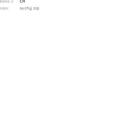
beno v
:
ČR
nání
:
suchý zip