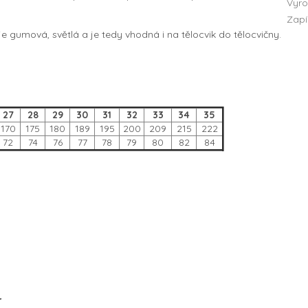
Vyro
Zapí
e gumová, světlá a je tedy vhodná i na tělocvik do tělocvičny.
27
28
29
30
31
32
33
34
35
170
175
180
189
195
200
209
215
222
72
74
76
77
78
79
80
82
84
r