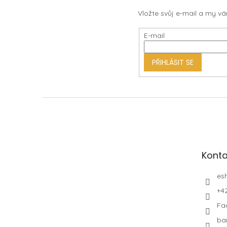
á
Vložte svůj e-mail a my 
p
a
E-mail
t
í
PŘIHLÁSIT SE
Konta
es
+4
Fa
ba