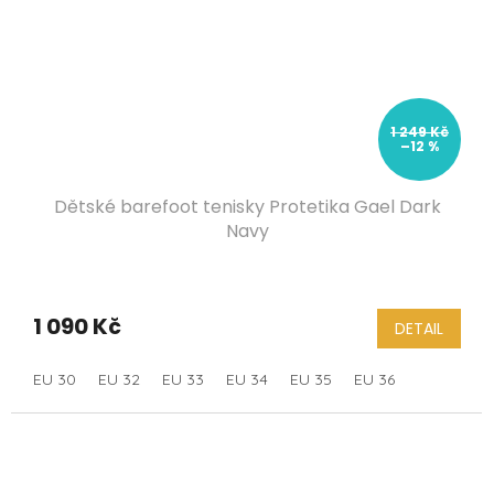
1 249 Kč
–12 %
Dětské barefoot tenisky Protetika Gael Dark
Navy
1 090 Kč
DETAIL
EU 30
EU 32
EU 33
EU 34
EU 35
EU 36