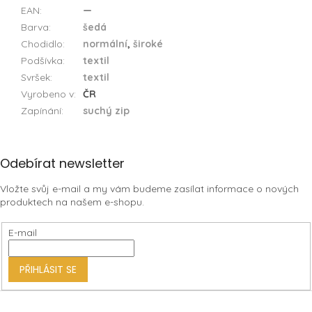
EAN
:
—
Barva
:
šedá
Chodidlo
:
normální
,
široké
Podšívka
:
textil
Svršek
:
textil
Vyrobeno v
:
ČR
Zapínání
:
suchý zip
Z
Odebírat newsletter
á
Vložte svůj e-mail a my vám budeme zasílat informace o nových
p
produktech na našem e-shopu.
a
t
E-mail
í
PŘIHLÁSIT SE