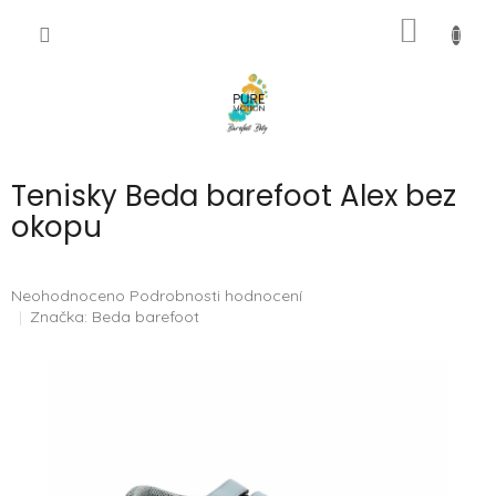
Přejít
NÁKUP
na
CZK
obsah
KOŠÍK
Tenisky Beda barefoot Alex bez
okopu
Průměrné
Neohodnoceno
Podrobnosti hodnocení
hodnocení
Značka:
Beda barefoot
produktu
je
0,0
z
5
hvězdiček.