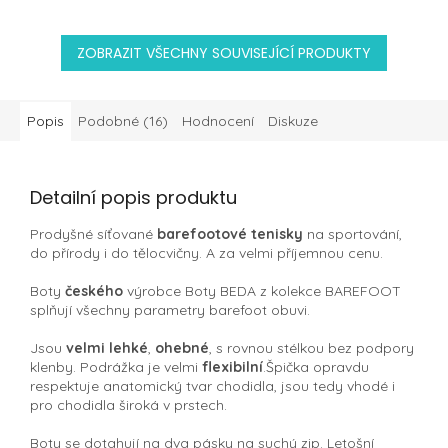
ZOBRAZIT VŠECHNY SOUVISEJÍCÍ PRODUKTY
Popis
Podobné (16)
Hodnocení
Diskuze
Detailní popis produktu
Prodyšné síťované
barefootové tenisky
na sportování,
do přírody i do tělocvičny. A za velmi příjemnou cenu.
Boty
českého
výrobce Boty BEDA z kolekce BAREFOOT
splňují všechny parametry barefoot obuvi.
Jsou
velmi lehké
,
ohebné
, s rovnou stélkou bez podpory
klenby. Podrážka je velmi
flexibilní
.Špička opravdu
respektuje anatomický tvar chodidla, jsou tedy vhodé i
pro chodidla široká v prstech.
Boty se dotahují na dva pásky na suchý zip. Letošní