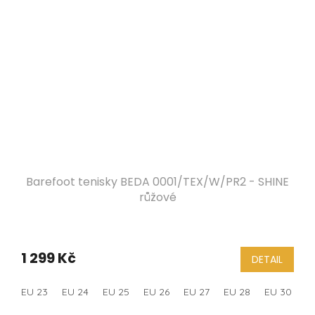
Barefoot tenisky BEDA 0001/TEX/W/PR2 - SHINE
růžové
1 299 Kč
DETAIL
EU 23
EU 24
EU 25
EU 26
EU 27
EU 28
EU 30