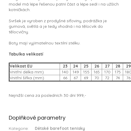
model má lépe řešenou patní část a lépe sedí i na užších
kotníčkách.
Svršek je vyroben z prodyšné síťoviny, podrážka je
gumová, světlá a je tedy vhodná i na tělocvik do
tělocvičny.
Boty mají vyjímatelnou textilní stélku.
Tabulka velikostí
Velikost EU
23
24
25
26
27
28
29
Vnitřní délka mm)
140
149
155
165
170
175
18
Vnitřní šířka (mm)
66
67
69
70
72
74
76
Nejnižší cena za posledních 30 dní 999,-
Doplňkové parametry
Kategorie
:
Dětské barefoot tenisky