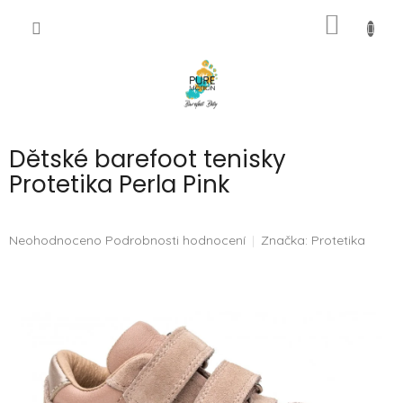
Přejít
NÁKUP
na
CZK
obsah
KOŠÍK
Dětské barefoot tenisky
Protetika Perla Pink
Průměrné
Neohodnoceno
Podrobnosti hodnocení
Značka:
Protetika
hodnocení
produktu
je
0,0
z
5
hvězdiček.