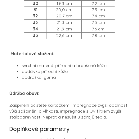
30
19,3 cm
7,2 cm
31
20,0 cm
7,3 cm
32
20,7 cm
7,4 cm
33
21,3 cm
7,5 cm
34
21,9 cm
7,6 cm
35
22,6 cm
7,8 cm
Materiálové složení:
svrchní materiál:
přírodní a broušená kůže
podšívka:
přírodní kůže
podrážka: guma
Údržba obuvi:
Zašpinění očistěte kartáčkem. Impregnace zvýší odolnost
vůči zašpinění a vlhkosti, impregnace s UV filtrem zvýší
stálobarevnost. Neprat a nesušit u zdrojů tepla.
Doplňkové parametry