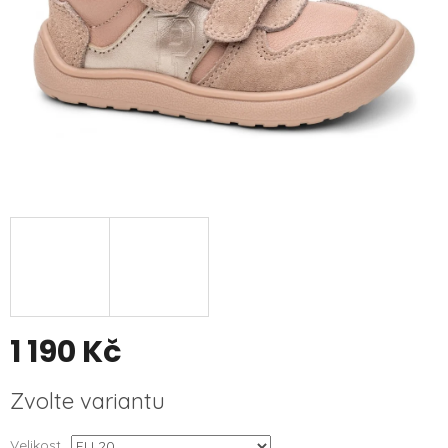
1 190 Kč
Měrná
Zvolte variantu
cena:
Velikost