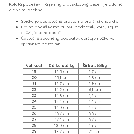
Kulatá podešev má jemný protiskluzový dezén, je odolná,
ale velmi ohebná.
Špička je dostatečně prostorná pro širší chodidlo.
Rovná podešev má nulový podpatek, který zajistí
chůzi „jako naboso“.
Částečně zpevněný podpatek udržuje nožku ve
správném postavení.
Velikost
Délka stélky
Šířka stélky
19
12,5 cm
5,7 cm
20
13,1 cm
5,8 cm
21
13,7 cm
5,9 cm
22
14,2 cm
6,1 cm
23
14,8 cm
6,3 cm
24
15,4 cm
6,4 cm
25
16,0 cm
6,5 cm
26
16,7 cm
6,6 cm
27
17,4 cm
6,7 cm
28
18,0 cm
6,9 cm
29
18,7 cm
7,1 cm