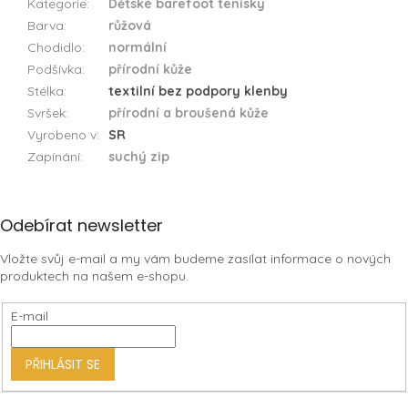
Kategorie
:
Dětské barefoot tenisky
Barva
:
růžová
Chodidlo
:
normální
Podšívka
:
přírodní kůže
Stélka
:
textilní bez podpory klenby
Svršek
:
přírodní a broušená kůže
Vyrobeno v
:
SR
Zapínání
:
suchý zip
Z
Odebírat newsletter
á
Vložte svůj e-mail a my vám budeme zasílat informace o nových
p
produktech na našem e-shopu.
a
t
E-mail
í
PŘIHLÁSIT SE