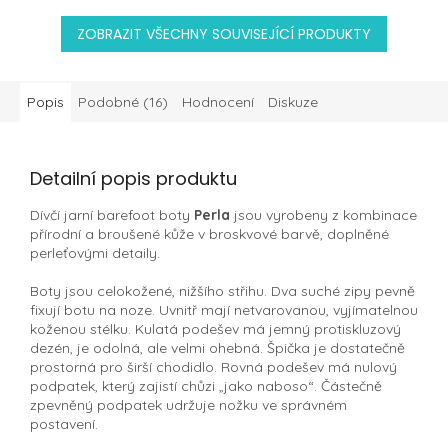
ZOBRAZIT VŠECHNY SOUVISEJÍCÍ PRODUKTY
Popis
Podobné (16)
Hodnocení
Diskuze
Detailní popis produktu
Dívčí jarní barefoot boty
Perla
jsou vyrobeny z kombinace
přírodní a broušené kůže v broskvové barvě, doplněné
perleťovými detaily.
Boty jsou celokožené, ni
žšího střihu. Dva suché zipy pevně
fixují botu na noze. Uvnitř mají netvarovanou, vyjímatelnou
koženou stélku. Kulatá podešev má jemný protiskluzový
dezén, je odolná, ale velmi ohebná. Špička je dostatečně
prostorná pro širší chodidlo. Rovná podešev má nulový
podpatek, který zajistí chůzi „jako naboso“. Částečně
zpevněný podpatek udržuje nožku ve správném
postavení.