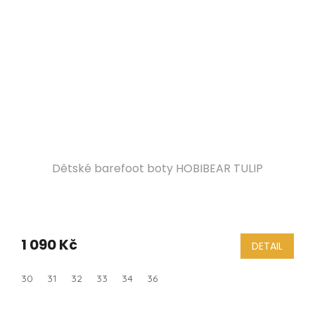
Dětské barefoot boty HOBIBEAR TULIP
1 090 Kč
DETAIL
30
31
32
33
34
36