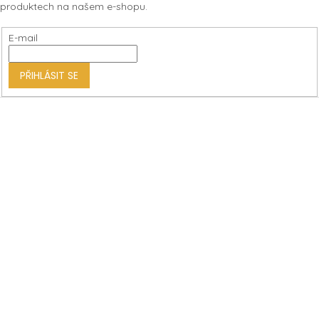
produktech na našem e-shopu.
a
t
E-mail
í
PŘIHLÁSIT SE