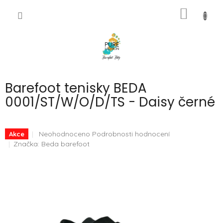
Přejít
NÁKUP
na
CZK
obsah
KOŠÍK
Barefoot tenisky BEDA
0001/ST/W/O/D/TS - Daisy černé
Průměrné
Neohodnoceno
Podrobnosti hodnocení
Akce
hodnocení
Značka:
Beda barefoot
produktu
je
0,0
z
5
hvězdiček.