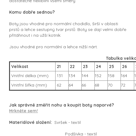
dostatečně flexibilní všemi směry.
Komu dobře sednou?
Boty jsou vhodné pro normální chodidlo, širší v oblasti
prstů a lehce sestupný tvar prstů. Boty se dají velmi dobře
přitáhnout i na užší kotník.
Jsou vhodné pro normální a lehce nižší nárt.
Tabulka veliko
Velikost
21
22
23
24
25
26
Vnitřní délka (mm)
131
134
144
152
158
164
Vnitřní šířka (mm)
62
64
66
68
70
72
Jak správně změřit nohu a koupit boty naporvé?
Mrkněte sem!
Materiálové složení:
Svršek - textil
Podšívka - textil