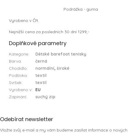
Podrážka - guma
Vyrobeno v ČR.
Nejnižší cena za posledních 30 dní 1299,-
Doplňkové parametry
Kategorie
:
Dětské barefoot tenisky
Barva
:
černá
Chodidlo
:
normální
,
široké
Podšívka
:
textil
Svršek
:
textil
Vyrobeno v
:
EU
Zapínání
:
suchý zip
Z
Odebírat newsletter
á
Vložte svůj e-mail a my vám budeme zasílat informace o nových
p