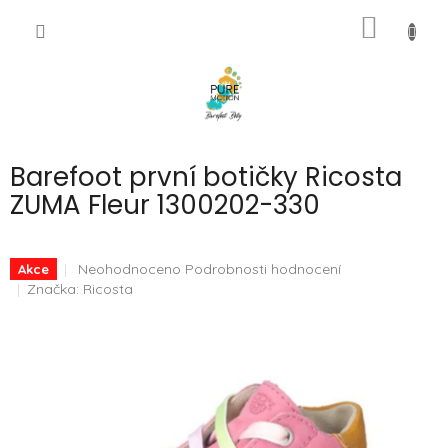
Přejít
NÁKUP
na
CZK
obsah
KOŠÍK
Barefoot první botičky Ricosta
ZUMA Fleur 1300202-330
Průměrné
Neohodnoceno
Podrobnosti hodnocení
Akce
hodnocení
Značka:
Ricosta
produktu
je
0,0
z
5
hvězdiček.