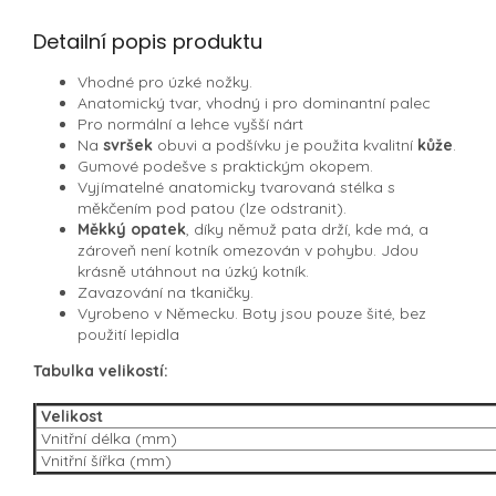
Detailní popis produktu
Vhodné pro úzké nožky.
Anatomický tvar, vhodný i pro dominantní palec
Pro normální a lehce vyšší nárt
Na
svršek
obuvi a podšívku je použita kvalitní
kůže
.
Gumové podešve s praktickým okopem.
Vyjímatelné anatomicky tvarovaná stélka s
měkčením pod patou (lze odstranit).
Měkký opatek
, díky němuž pata drží, kde má, a
zároveň není kotník omezován v pohybu. Jdou
krásně utáhnout na úzký kotník.
Zavazování na tkaničky.
Vyrobeno v Německu. Boty jsou pouze šité, bez
použití lepidla
Tabulka velikostí:
Velikost
Vnitřní délka (mm)
Vnitřní šířka (mm)