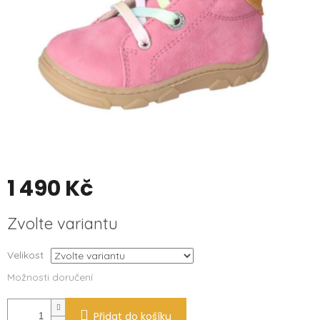
1 490 Kč
Měrná
Zvolte variantu
cena:
Velikost
Možnosti doručení
Přidat do košíku