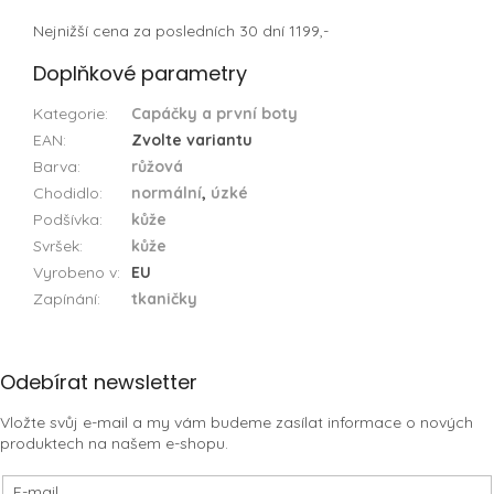
Nejnižší cena za posledních 30 dní 1199,-
Doplňkové parametry
Kategorie
:
Capáčky a první boty
EAN
:
Zvolte variantu
Barva
:
růžová
Chodidlo
:
normální
,
úzké
Podšívka
:
kůže
Svršek
:
kůže
Vyrobeno v
:
EU
Zapínání
:
tkaničky
Z
Odebírat newsletter
á
Vložte svůj e-mail a my vám budeme zasílat informace o nových
p
produktech na našem e-shopu.
a
t
E-mail