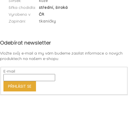
Svršek
:
kůže
šířka chodidla
:
střední, široká
Vyrobeno v
:
ČR
Zapínání
:
tkaničky
Z
Odebírat newsletter
á
Vložte svůj e-mail a my vám budeme zasílat informace o nových
p
produktech na našem e-shopu.
a
t
E-mail
í
PŘIHLÁSIT SE