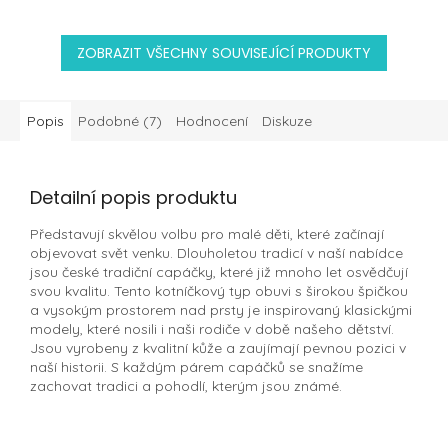
ZOBRAZIT VŠECHNY SOUVISEJÍCÍ PRODUKTY
Popis
Podobné (7)
Hodnocení
Diskuze
Detailní popis produktu
Představují skvělou volbu pro malé děti, které začínají
objevovat svět venku. Dlouholetou tradicí v naší nabídce
jsou české tradiční capáčky, které již mnoho let osvědčují
svou kvalitu. Tento kotníčkový typ obuvi s širokou špičkou
a vysokým prostorem nad prsty je inspirovaný klasickými
modely, které nosili i naši rodiče v době našeho dětství.
Jsou vyrobeny z kvalitní kůže a zaujímají pevnou pozici v
naší historii. S každým párem capáčků se snažíme
zachovat tradici a pohodlí, kterým jsou známé.