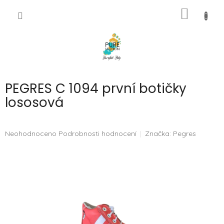
Přejít
NÁKUP
na
CZK
obsah
KOŠÍK
PEGRES C 1094 první botičky
lososová
Průměrné
Neohodnoceno
Podrobnosti hodnocení
Značka:
Pegres
hodnocení
produktu
je
0,0
z
5
hvězdiček.