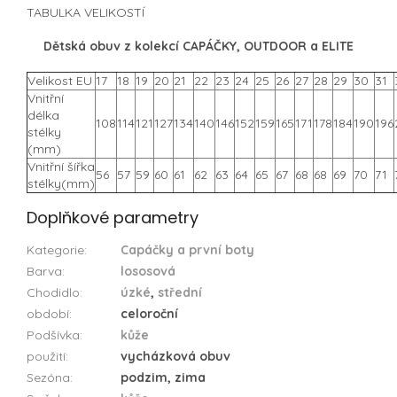
TABULKA VELIKOSTÍ
Dětská obuv z kolekcí CAPÁČKY, OUTDOOR a ELITE
Velikost EU
17
18
19
20
21
22
23
24
25
26
27
28
29
30
31
Vnitřní
délka
108
114
121
127
134
140
146
152
159
165
171
178
184
190
196
stélky
(mm)
Vnitřní šířka
56
57
59
60
61
62
63
64
65
67
68
68
69
70
71
stélky(mm)
Doplňkové parametry
Kategorie
:
Capáčky a první boty
Barva
:
lososová
Chodidlo
:
úzké
,
střední
období
:
celoroční
Podšívka
:
kůže
použití
:
vycházková obuv
Sezóna
:
podzim, zima