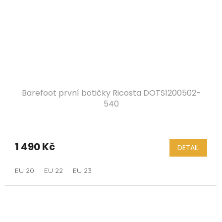
Barefoot první botičky Ricosta DOTS1200502-
540
1 490 Kč
DETAIL
EU 20
EU 22
EU 23