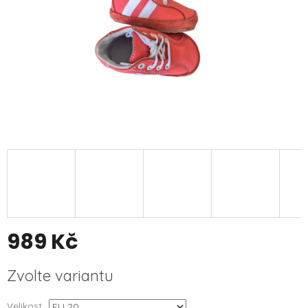
989 Kč
Měrná
Zvolte variantu
cena:
Velikost