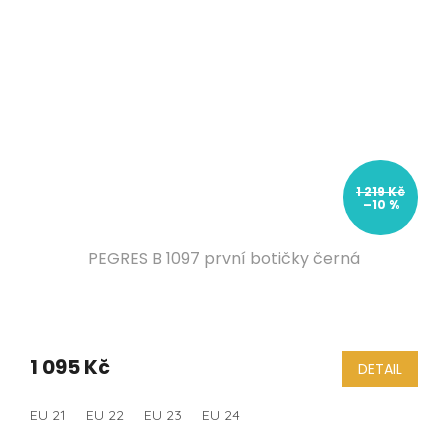
1 219 Kč
–10 %
PEGRES B 1097 první botičky černá
1 095 Kč
DETAIL
EU 21
EU 22
EU 23
EU 24