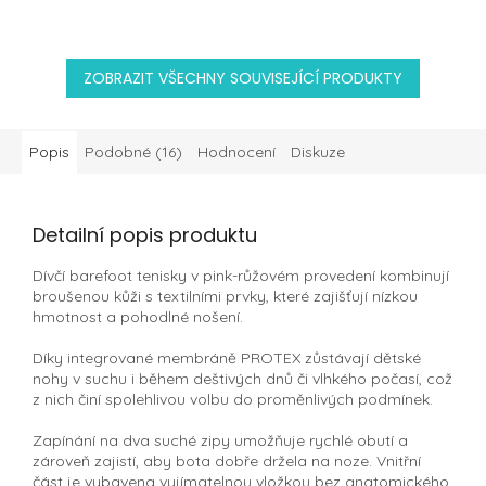
ZOBRAZIT VŠECHNY SOUVISEJÍCÍ PRODUKTY
Popis
Podobné (16)
Hodnocení
Diskuze
Detailní popis produktu
Dívčí barefoot tenisky v pink-růžovém provedení kombinují
broušenou kůži s textilními prvky, které zajišťují nízkou
hmotnost a pohodlné nošení.
Díky integrované membráně PROTEX zůstávají dětské
nohy v suchu i během deštivých dnů či vlhkého počasí, což
z nich činí spolehlivou volbu do proměnlivých podmínek.
Zapínání na dva suché zipy umožňuje rychlé obutí a
zároveň zajistí, aby bota dobře držela na noze. Vnitřní
část je vybavena vyjímatelnou vložkou bez anatomického