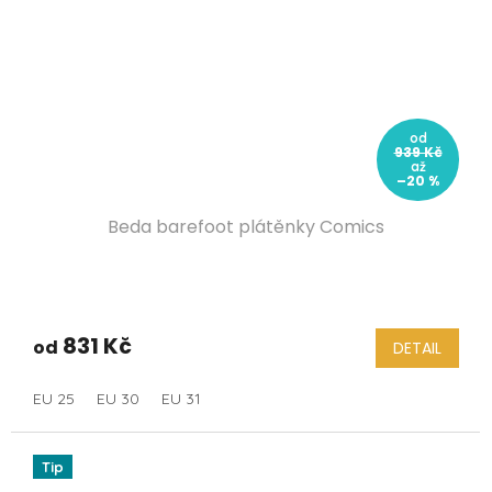
od
939 Kč
až
–20 %
Beda barefoot plátěnky Comics
831 Kč
od
DETAIL
EU 25
EU 30
EU 31
Tip