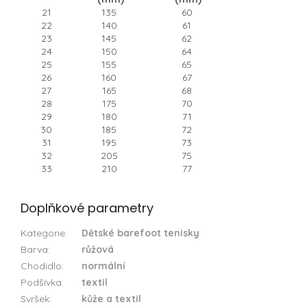
21
135
60
22
140
61
23
145
62
24
150
64
25
155
65
26
160
67
27
165
68
28
175
70
29
180
71
30
185
72
31
195
73
32
205
75
33
210
77
Doplňkové parametry
Kategorie
:
Dětské barefoot tenisky
Barva
:
růžová
Chodidlo
:
normální
Podšívka
:
textil
Svršek
:
kůže a textil