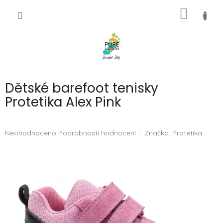
Přejít
NÁKUP
na
CZK
obsah
KOŠÍK
Dětské barefoot tenisky
Protetika Alex Pink
Průměrné
Neohodnoceno
Podrobnosti hodnocení
Značka:
Protetika
hodnocení
produktu
je
0,0
z
5
hvězdiček.