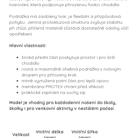
tvarování, která podporuje přirozenou funkci chodidla.
Podrážka má zaoblený tvar, je flexibilní a přizpůsobivá
pohybu. Jemná protiskluzová struktura zvyšuje stabilitu
při chůzi, přičemž materiál zůstává dostatečně odolný vůči
opotřebení.
Hlavní vlastnosti:
široká přední část poskytuje prostor i pro širší
chodidlo
rovná a maximálně ohebná podrážka s nulovým
dropem pro přirozený krok
mírně vyztužená patní část pro lepší oporu
membrána PROTEX chrání před vlhkostí
praktické zapínání na suchý zip
Model je vhodný pro každodenní nošení do školy,
školky i pro venkovní aktivity v nestálém počasí.
Vnitřní délka
Vnitřní šířka
Velikost
(mm)
(mm)