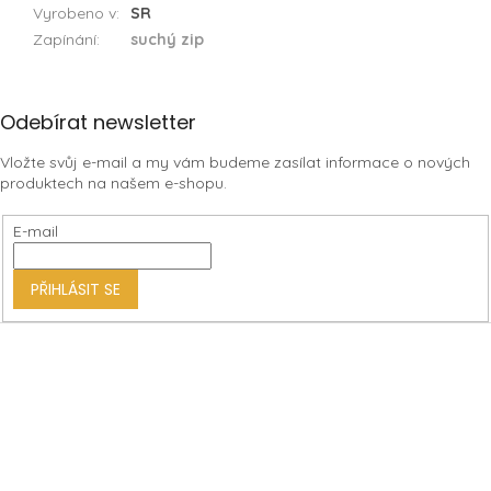
Vyrobeno v
:
SR
Zapínání
:
suchý zip
Z
Odebírat newsletter
á
Vložte svůj e-mail a my vám budeme zasílat informace o nových
p
produktech na našem e-shopu.
a
t
E-mail
í
PŘIHLÁSIT SE