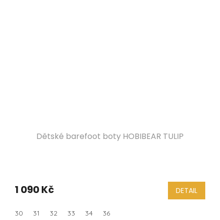
Dětské barefoot boty HOBIBEAR TULIP
1 090 Kč
DETAIL
30
31
32
33
34
36