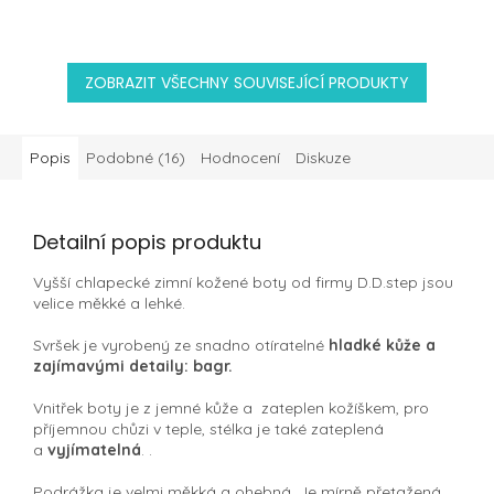
ZOBRAZIT VŠECHNY SOUVISEJÍCÍ PRODUKTY
Popis
Podobné (16)
Hodnocení
Diskuze
Detailní popis produktu
Vyšší chlapecké zimní kožené boty od firmy D.D.step jsou
velice měkké a lehké.
Svršek je vyrobený ze snadno otíratelné
hladké kůže a
zajímavými detaily: bagr.
Vnitřek boty je z jemné kůže a zateplen kožíškem, pro
příjemnou chůzi v teple, stélka je také zateplená
a
vyjímatelná
. .
Podrážka je velmi měkká a ohebná. Je mírně přetažená