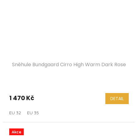
Sněhule Bundgaard Cirro High Warm Dark Rose
1 470 Kč
DETAIL
EU 32
EU 35
Akce