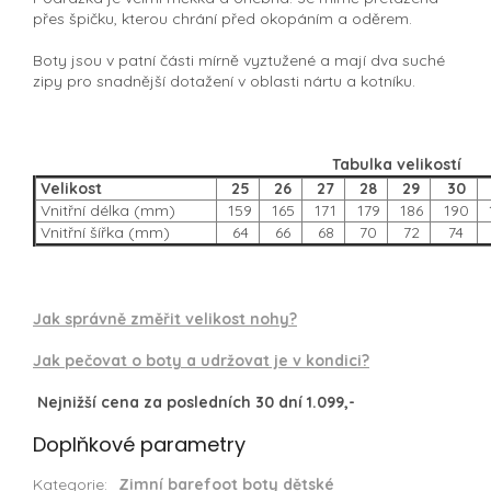
přes špičku, kterou chrání před okopáním a oděrem.
Boty jsou v patní části mírně vyztužené a mají dva suché
zipy pro snadnější dotažení v oblasti nártu a kotníku.
Tabulka velikostí
Velikost
25
26
27
28
29
30
Vnitřní délka (mm)
159
165
171
179
186
190
Vnitřní šířka (mm)
64
66
68
70
72
74
Jak správně změřit velikost nohy?
Jak pečovat o boty a udržovat je v kondici?
Nejnižší cena za posledních 30 dní 1.099,-
Doplňkové parametry
Kategorie
:
Zimní barefoot boty dětské