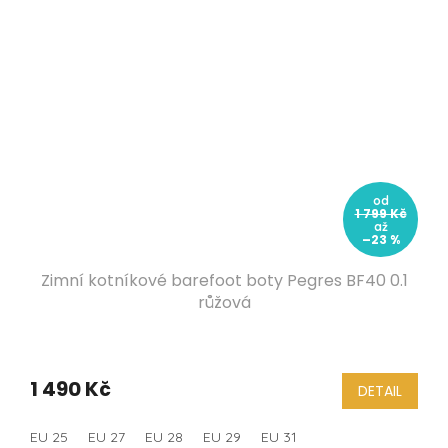
od
1 799 Kč
až
–23 %
Zimní kotníkové barefoot boty Pegres BF40 0.1
růžová
1 490 Kč
DETAIL
EU 25
EU 27
EU 28
EU 29
EU 31