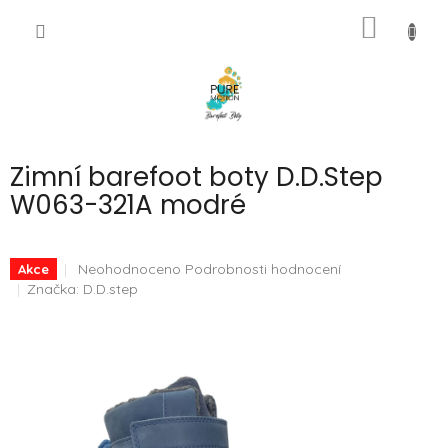
Přejít
NÁKUP
na
CZK
obsah
KOŠÍK
Zimní barefoot boty D.D.Step
W063-321A modré
Průměrné
Neohodnoceno
Podrobnosti hodnocení
Akce
hodnocení
Značka:
D.D.step
produktu
je
0,0
z
5
hvězdiček.