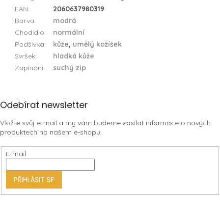
EAN
:
2060637980319
Barva
:
modrá
Chodidlo
:
normální
Podšívka
:
kůže
,
umělý kožíšek
Svršek
:
hladká kůže
Zapínání
:
suchý zip
Z
Odebírat newsletter
á
Vložte svůj e-mail a my vám budeme zasílat informace o nových
p
produktech na našem e-shopu.
a
t
E-mail
í
PŘIHLÁSIT SE