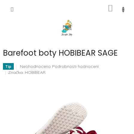
Přejít
NÁKUP
na
CZK
obsah
KOŠÍK
Barefoot boty HOBIBEAR SAGE
Průměrné
Neohodnoceno
Podrobnosti hodnocení
Tip
hodnocení
Značka:
HOBIBEAR
produktu
je
0,0
z
5
hvězdiček.