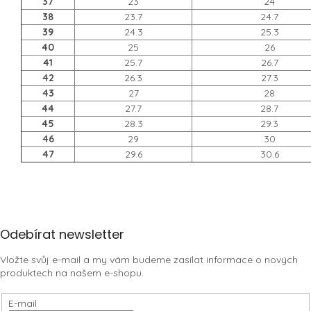
37
23
24
38
23.7
24.7
39
24.3
25.3
40
25
26
41
25.7
26.7
42
26.3
27.3
43
27
28
44
27.7
28.7
45
28.3
29.3
46
29
30
47
29.6
30.6
Z
Odebírat newsletter
á
Vložte svůj e-mail a my vám budeme zasílat informace o nových
p
produktech na našem e-shopu.
a
t
E-mail