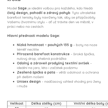
Model
Sage
je ideální volbou pro každého, kdo hledá
čistý design, pohodlí a zdravý pohyb
. Tyto ultralehké
barefoot tenisky byly navrženy tak, aby se přizpůsobily
Vašemu životnímu stylu – ať už trávíte den ve městě, v
práci nebo na cestách.
Hlavní přednosti modelu Sage:
Nízká hmotnost – pouhých 135 g
– boty na noze
téměř necítíte
Přirozená barefoot konstrukce
– široká špička,
nulový drop, ohebná podrážka
Odolný a zároveň prodyšný textilní svršek
–
ideální na jaro, léto i začátek podzimu
Zesílená špička a pata
– větší odolnost a ochrana
při delším nošení
Unisex design
– nadčasový vzhled vhodný pro ženy
i muže
Velikost
Délka stélky (cm)
Vnitřní délka boty 