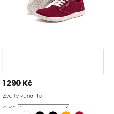
1 290 Kč
Měrná
Zvolte variantu
cena:
Velikost