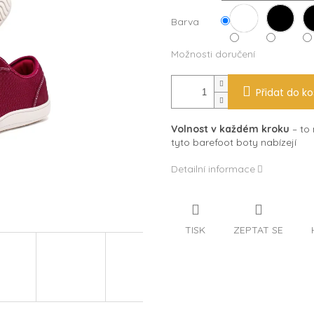
Barva
Možnosti doručení
Přidat do ko
Volnost v každém kroku
– to 
tyto barefoot boty nabízejí
Detailní informace
TISK
ZEPTAT SE