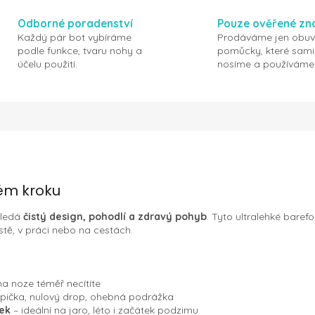
Odborné poradenství
Pouze ověřené zn
Každý pár bot vybíráme
Prodáváme jen obuv
podle funkce, tvaru nohy a
pomůcky, které sami
účelu použití.
nosíme a používáme
ém kroku
hledá
čistý design, pohodlí a zdravý pohyb
. Tyto ultralehké baref
stě, v práci nebo na cestách.
a noze téměř necítíte
špička, nulový drop, ohebná podrážka
šek
– ideální na jaro, léto i začátek podzimu