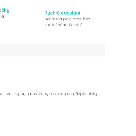
ačky
Rychlé odeslání
 a
Balíme a posíláme bez
zbytečného čekání.
.
oot tenisky byly navrženy tak, aby se přizpůsobily