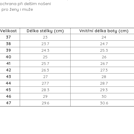
 ochrana při delším nošení
 pro ženy i muže
Velikost
Délka stélky (cm)
Vnitřní délka boty (cm)
37
23
24
38
23.7
24.7
39
24.3
25.3
40
25
26
41
25.7
26.7
42
26.3
27.3
43
27
28
44
27.7
28.7
45
28.3
29.3
46
29
30
47
29.6
30.6