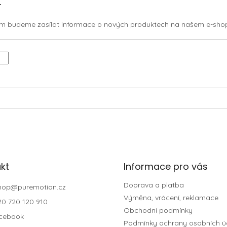
r
vám budeme zasílat informace o nových produktech na našem e-sho
kt
Informace pro vás
Doprava a platba
hop
@
puremotion.cz
Výměna, vrácení, reklamace
20 720 120 910
Obchodní podmínky
cebook
Podmínky ochrany osobních ú