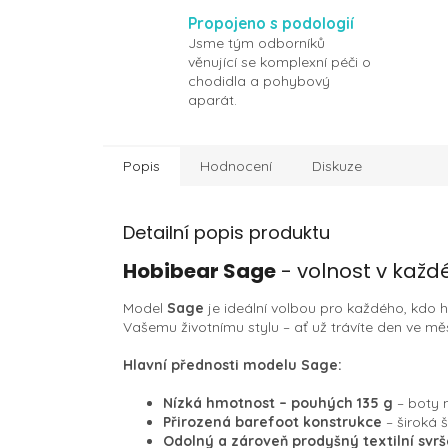
Propojeno s podologií
Jsme tým odborníků
věnující se komplexní péči o
chodidla a pohybový
aparát.
Popis
Hodnocení
Diskuze
Detailní popis produktu
Hobibear Sage
- volnost v každ
Model
Sage
je ideální volbou pro každého, kdo 
Vašemu životnímu stylu – ať už trávíte den ve mě
Hlavní přednosti modelu Sage:
Nízká hmotnost – pouhých 135 g
– boty n
Přirozená barefoot konstrukce
– široká 
Odolný a zároveň prodyšný textilní svr