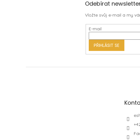
Z
Odebírat newslette
á
Vložte svůj e-mail a my 
p
a
E-mail
t
í
PŘIHLÁSIT SE
Konta
es
+4
Fa