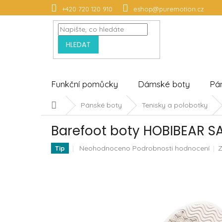
Přejít
+420 720 120 910
eshop@puremotion.cz
na
obsah
HLEDAT
Funkční pomůcky
Dámské boty
Pá
Domů
Pánské boty
Tenisky a polobotky
Barefoot boty HOBIBEAR S
Průměrné
Neohodnoceno
Podrobnosti hodnocení
Tip
hodnocení
produktu
je
0,0
z
5
hvězdiček.