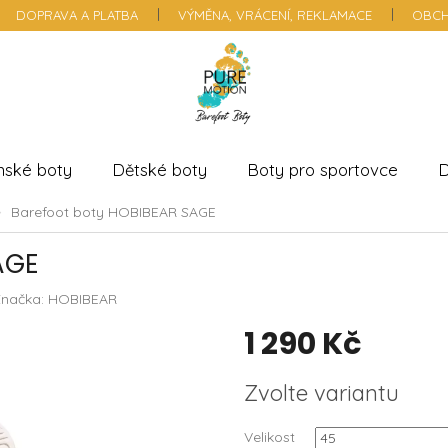
DOPRAVA A PLATBA
VÝMĚNA, VRÁCENÍ, REKLAMACE
OBCH
nské boty
Dětské boty
Boty pro sportovce
D
Barefoot boty HOBIBEAR SAGE
AGE
Značka:
HOBIBEAR
1 290 Kč
Měrná
Zvolte variantu
cena:
Velikost