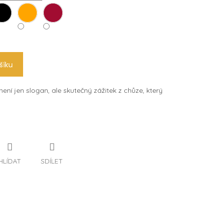
šíku
není jen slogan, ale skutečný zážitek z chůze, který
HLÍDAT
SDÍLET