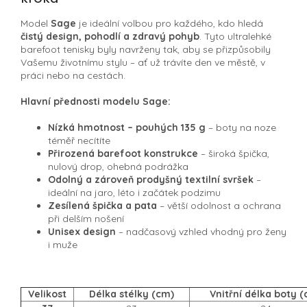
Model
Sage
je ideální volbou pro každého, kdo hledá
čistý design, pohodlí a zdravý pohyb
. Tyto ultralehké
barefoot tenisky byly navrženy tak, aby se přizpůsobily
Vašemu životnímu stylu – ať už trávíte den ve městě, v
práci nebo na cestách.
Hlavní přednosti modelu Sage:
Nízká hmotnost – pouhých 135 g
– boty na noze
téměř necítíte
Přirozená barefoot konstrukce
– široká špička,
nulový drop, ohebná podrážka
Odolný a zároveň prodyšný textilní svršek
–
ideální na jaro, léto i začátek podzimu
Zesílená špička a pata
– větší odolnost a ochrana
při delším nošení
Unisex design
– nadčasový vzhled vhodný pro ženy
i muže
Velikost
Délka stélky (cm)
Vnitřní délka boty 