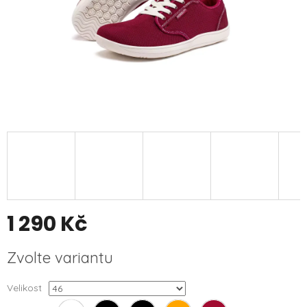
1 290 Kč
Měrná
Zvolte variantu
cena:
Velikost