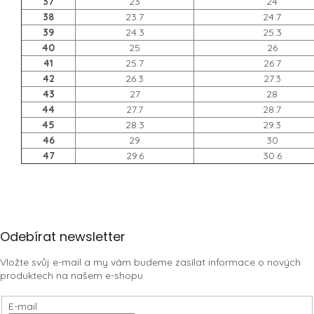
37
23
24
38
23.7
24.7
39
24.3
25.3
40
25
26
41
25.7
26.7
42
26.3
27.3
43
27
28
44
27.7
28.7
45
28.3
29.3
46
29
30
47
29.6
30.6
Z
Odebírat newsletter
á
Vložte svůj e-mail a my vám budeme zasílat informace o nových
p
produktech na našem e-shopu.
a
t
E-mail