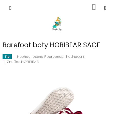
Přejít
NÁKUP
na
CZK
obsah
KOŠÍK
Barefoot boty HOBIBEAR SAGE
Průměrné
Neohodnoceno
Podrobnosti hodnocení
Tip
hodnocení
Značka:
HOBIBEAR
produktu
je
0,0
z
5
hvězdiček.