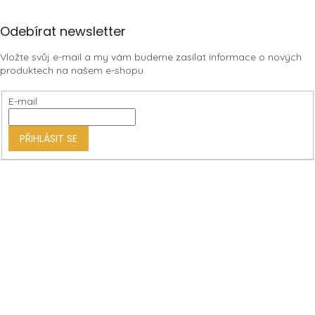
Z
Odebírat newsletter
á
Vložte svůj e-mail a my vám budeme zasílat informace o nových
p
produktech na našem e-shopu.
a
t
E-mail
í
PŘIHLÁSIT SE