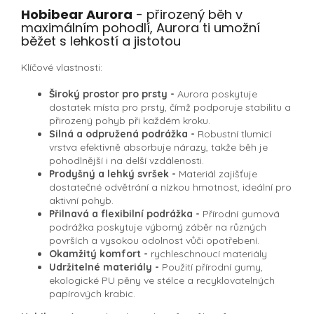
Hobibear Aurora
- přirozený běh v
maximálním pohodlí, Aurora ti umožní
běžet s lehkostí a jistotou
Klíčové vlastnosti:
Široký prostor pro prsty -
Aurora poskytuje
dostatek místa pro prsty, čímž podporuje stabilitu a
přirozený pohyb při každém kroku.
Silná a odpružená podrážka -
Robustní tlumicí
vrstva efektivně absorbuje nárazy, takže běh je
pohodlnější i na delší vzdálenosti.
Prodyšný a lehký svršek -
Materiál zajišťuje
dostatečné odvětrání a nízkou hmotnost, ideální pro
aktivní pohyb.
Přilnavá a flexibilní podrážka -
Přírodní gumová
podrážka poskytuje výborný záběr na různých
površích a vysokou odolnost vůči opotřebení.
Okamžitý komfort -
rychleschnoucí materiály
Udržitelné materiály -
Použití přírodní gumy,
ekologické PU pěny ve stélce a recyklovatelných
papírových krabic.