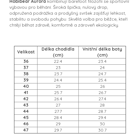
Hobibear Aurora
kombinují barefoot filozofii se sportovní
výbavou pro běhání. Široká špička, nulový drop,
odpružená podrážka a prodyšný svršek zajišťují lehkost,
stabilitu a svobodu pohybu. Skvělá volba pro běžce, kteří
chtějí běhat zdravě, komfortně a zároveň ekologicky.
Délka chodidla
Vnitřní délka boty
Velikost
(cm)
(cm)
36
22.4
23.4
37
23
24
38
23.7
24.7
39
24.4
25.4
40
25
26
41
25.7
26.7
42
26.4
27.4
43
27
28
44
27.7
28.7
45
28.4
29.4
46
29
30
47
29.7
30.7