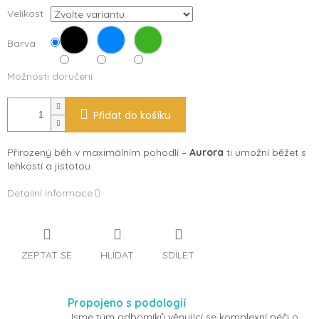
Velikost
Barva
Možnosti doručení
Přidat do košíku
Přirozený běh v maximálním pohodlí –
Aurora
ti umožní běžet s
lehkostí a jistotou.
Detailní informace
ZEPTAT SE
HLÍDAT
SDÍLET
Propojeno s podologií
Jsme tým odborníků věnující se komplexní péči o