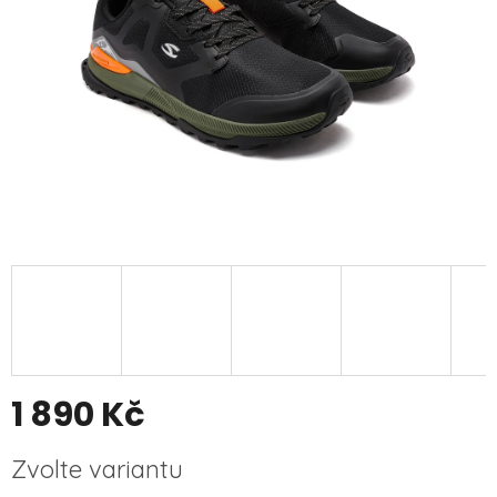
1 890 Kč
Měrná
Zvolte variantu
cena: