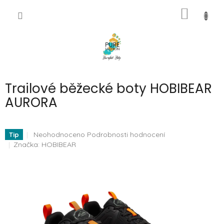
Přejít
NÁKUP
na
CZK
obsah
KOŠÍK
Trailové běžecké boty HOBIBEAR
AURORA
Průměrné
Neohodnoceno
Podrobnosti hodnocení
Tip
hodnocení
Značka:
HOBIBEAR
produktu
je
0,0
z
5
hvězdiček.