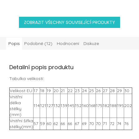
ZOBRAZIT VŠECHNY SOUVISEJÍCÍ PRODUKTY
Popis
Podobné (12)
Hodnocení
Diskuze
Detailní popis produktu
Tabulka velikostí:
Velikost EU
17
18
19
20
21
22
23
24
25
26
27
28
29
30
Vnitřní
délka
114
121
127
132
139
145
152
160
168
175
182
188
195
202
stélky
(mm)
Vnitřní šířka
57
59
60
62
66
66
67
69
70
70
71
72
74
76
stélky(mm)