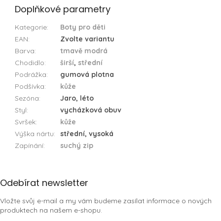
Doplňkové parametry
Kategorie
:
Boty pro děti
EAN
:
Zvolte variantu
Barva
:
tmavě modrá
Chodidlo
:
širší
,
střední
Podrážka
:
gumová plotna
Podšívka
:
kůže
Sezóna
:
Jaro, léto
Styl
:
vycházková obuv
Svršek
:
kůže
Výška nártu
:
střední, vysoká
Zapínání
:
suchý zip
Z
Odebírat newsletter
á
Vložte svůj e-mail a my vám budeme zasílat informace o nových
p
produktech na našem e-shopu.
a