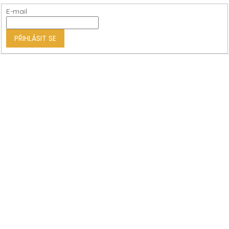
t
E-mail
í
PŘIHLÁSIT SE