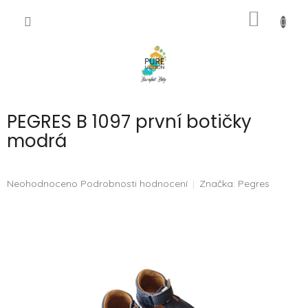
Přejít
NÁKUP
na
CZK
obsah
KOŠÍK
PEGRES B 1097 první botičky
modrá
Průměrné
Neohodnoceno
Podrobnosti hodnocení
Značka:
Pegres
hodnocení
produktu
je
0,0
z
5
hvězdiček.