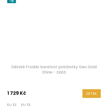
Tip
Dětské Froddo barefoot polobotky Geo Gold
Shine - zlatá
1 729 Kč
DETAIL
EU 32
EU 33