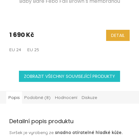
Baby Bare Febo Fall Brown s membránou
1 690 Kč
DETAIL
EU 24
EU 25
ZOBRAZIT VŠECHNY SOUVISEJÍCÍ PRODUKTY
Popis
Podobné (8)
Hodnocení
Diskuze
Detailní popis produktu
Svršek je vyrobený ze
snadno otíratelné hladké kůže.