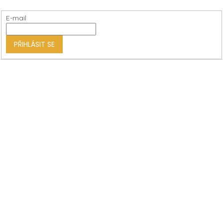
a
t
E-mail
í
PŘIHLÁSIT SE