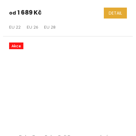
1 689 Kč
od
DETAIL
EU 22
EU 26
EU 28
Akce