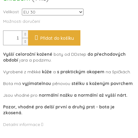
Velikost
Možnosti doručení
Přidat do košíku
Vyšší celoroční kožené
boty od DDstep
do přechodových
období
jara a podzimu.
Vyrobené z měkké
kůže
a
s praktickým okopem
na špičkách.
Bota má
vyjímatelnou
pěnovou
stélku s koženým povrchem
.
Jsou vhodné pro
normální nožku a normální až vyšší nárt.
Pozor, vhodné pro delší první a druhý prst - bota je
zkosená.
Detailní informace