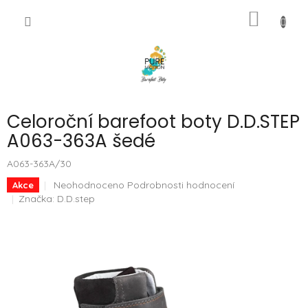
Přejít
NÁKUP
na
CZK
obsah
KOŠÍK
Celoroční barefoot boty D.D.STEP
A063-363A šedé
A063-363A/30
Průměrné
Neohodnoceno
Podrobnosti hodnocení
Akce
hodnocení
Značka:
D.D.step
produktu
je
0,0
z
5
hvězdiček.