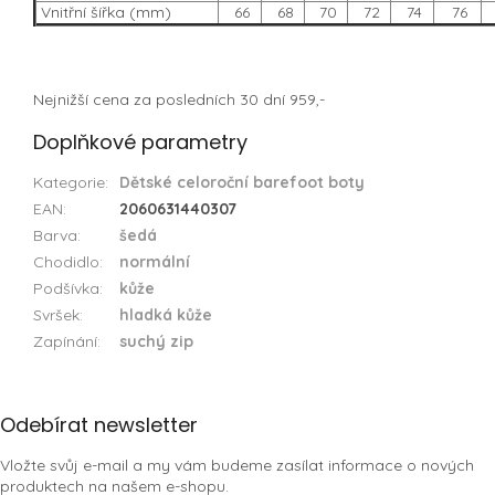
Vnitřní šířka (mm)
66
68
70
72
74
76
Nejnižší cena za posledních 30 dní 959,-
Doplňkové parametry
Kategorie
:
Dětské celoroční barefoot boty
EAN
:
2060631440307
Barva
:
šedá
Chodidlo
:
normální
Podšívka
:
kůže
Svršek
:
hladká kůže
Zapínání
:
suchý zip
Z
Odebírat newsletter
á
Vložte svůj e-mail a my vám budeme zasílat informace o nových
p
produktech na našem e-shopu.