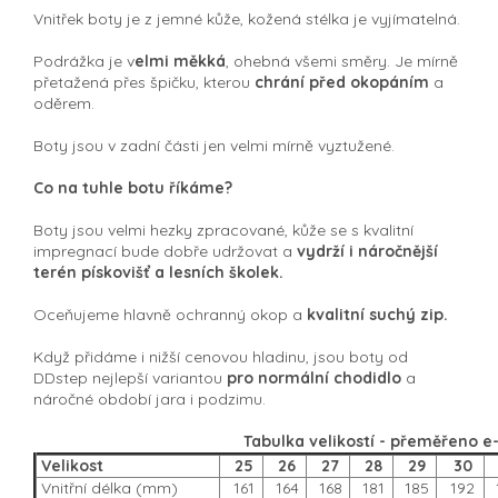
Vnitřek boty je z jemné kůže, kožená stélka je vyjímatelná.
Podrážka je v
elmi měkká
, ohebná všemi směry. Je mírně
přetažená přes špičku, kterou
chrání před okopáním
a
oděrem.
Boty jsou v zadní části jen velmi mírně vyztužené.
Co na tuhle botu říkáme?
Boty jsou velmi hezky zpracované, kůže se s kvalitní
impregnací bude dobře udržovat a
vydrží i náročnější
terén pískovišť a lesních školek.
Oceňujeme hlavně ochranný okop a
kvalitní suchý zip.
Když přidáme i nižší cenovou hladinu, jsou boty od
DDstep nejlepší variantou
pro normální chodidlo
a
náročné období jara i podzimu.
Tabulka velikostí - přeměřeno 
Velikost
25
26
27
28
29
30
Vnitřní délka (mm)
161
164
168
181
185
192