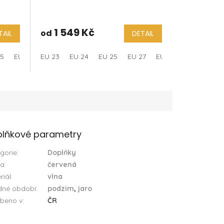
1 549 Kč
od
TAIL
DETAIL
25
32
EU 27
EU 33
EU 23
EU 28
EU 34
EU 24
EU 30
EU 25
EU 31
EU 27
EU 33
EU 29
EU 34
EU 31
EU
lňkové parametry
gorie
:
Doplňky
va
:
červená
riál
:
vlna
dné období
:
podzim
,
jaro
beno v
:
ČR