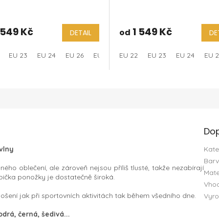
 549 Kč
1 549 Kč
od
DETAIL
DE
EU 23
EU 24
EU 26
EU 27
EU 22
EU 29
EU 23
EU 30
EU 24
EU 31
EU 
EU 
Dop
vlny
Kate
Bar
ho oblečení, ale zároveň nejsou příliš tlusté, takže nezabírají
Mate
pička ponožky je dostatečně široká.
Vho
nošení jak při sportovních aktivitách tak během všedního dne.
Vyro
drá, černá, šedivá...