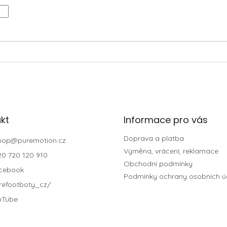
kt
Informace pro vás
Doprava a platba
hop
@
puremotion.cz
Výměna, vrácení, reklamace
20 720 120 910
Obchodní podmínky
cebook
Podmínky ochrany osobních ú
refootboty_cz/
uTube