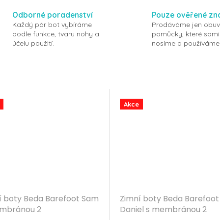
Odborné poradenství
Pouze ověřené zn
Každý pár bot vybíráme
Prodáváme jen obuv
podle funkce, tvaru nohy a
pomůcky, které sami
účelu použití.
nosíme a používáme
Akce
í boty Beda Barefoot Sam
Zimní boty Beda Barefoot
mbránou 2
Daniel s membránou 2