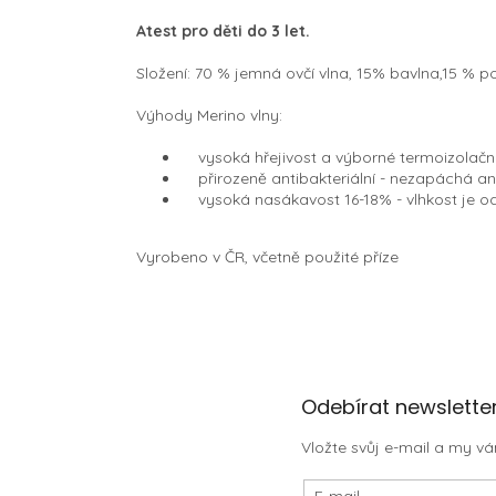
Atest pro děti do 3 let.
Složení: 70 % jemná ovčí vlna, 15% bavlna,15 % p
Výhody Merino vlny:
vysoká hřejivost a výborné termoizolační 
přirozeně antibakteriální - nezapáchá an
vysoká nasákavost 16-18% - vlhkost je odv
Vyrobeno v ČR, včetně použité příze
Z
Odebírat newslette
á
Vložte svůj e-mail a my 
p
a
E-mail