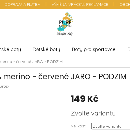
DOPRAVA A PLATBA
VÝMĚNA, VRÁCENÍ, REKLAMACE
OBCH
nské boty
Dětské boty
Boty pro sportovce
D
merino - červené JARO - PODZIM
% merino - červené JARO - PODZIM
urtex
149 Kč
Měrná
Zvolte variantu
cena:
Velikost