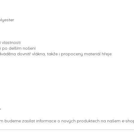
olyester
vlastnosti
i po delším nošení
áděna dovnitř vlákna, takže i propocený materiál hřeje.
r
vám budeme zasílat informace o nových produktech na našem e-sho