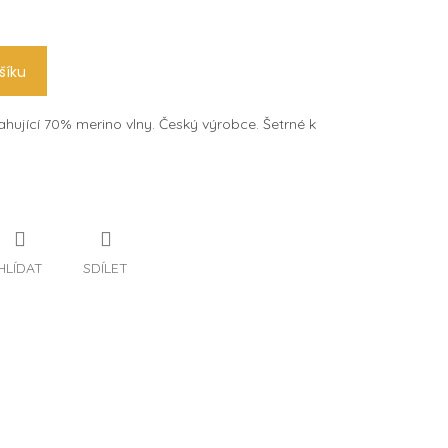
šíku
hující 70% merino vlny. Český výrobce. Šetrné k
HLÍDAT
SDÍLET