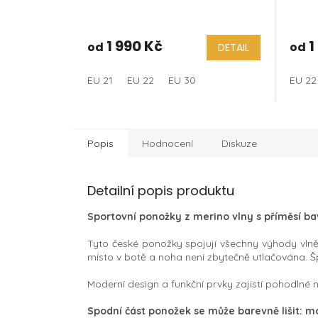
1 990 Kč
1
od
od
DETAIL
EU 21
EU 22
EU 30
EU 22
Popis
Hodnocení
Diskuze
Detailní popis produktu
Sportovní ponožky z merino vlny s příměsí ba
Tyto české ponožky spojují všechny výhody vlněné
místo v botě a noha není zbytečně utlačována. Š
Moderní design a funkční prvky zajistí pohodlné 
Spodní část ponožek se může barevně lišit: mo