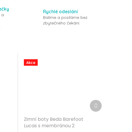
ačky
Rychlé odeslání
 a
Balíme a posíláme bez
zbytečného čekání.
.
Akce
Další
produkt
Zimní boty Beda Barefoot
Lucas s membránou 2