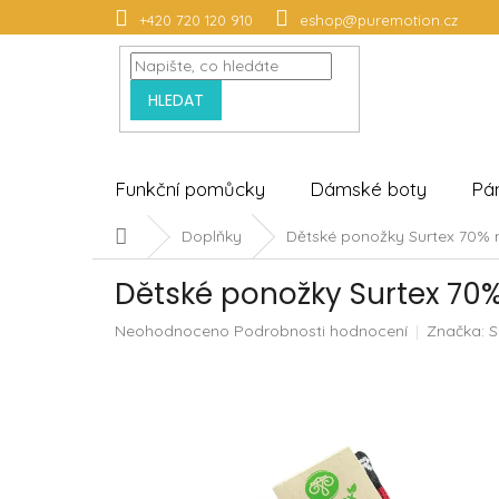
Přejít
+420 720 120 910
eshop@puremotion.cz
na
obsah
HLEDAT
Funkční pomůcky
Dámské boty
Pá
Domů
Doplňky
Dětské ponožky Surtex 70% 
Dětské ponožky Surtex 70
Průměrné
Neohodnoceno
Podrobnosti hodnocení
Značka:
S
hodnocení
produktu
je
0,0
z
5
hvězdiček.