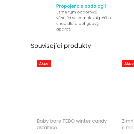
Propojeno s podologií
Jsme tým odborníků
věnující se komplexní péči o
chodidla a pohybový
aparát.
Související produkty
Akce
Akce
Baby bare FEBO winter candy
Zimn
asfaltico
s me