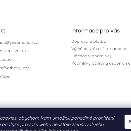
ý
p
i
s
u
kt
Informace pro vás
Doprava a platba
hop
@
puremotion.cz
Výměna, vrácení, reklamace
20 720 120 910
Obchodní podmínky
cebook
Podmínky ochrany osobních ú
refootboty_cz/
uTube
cookies, abychom Vám umožnili pohodlné prohlížení
 analýze provozu webu neustále zlepšovali jeho
on a použitelnost. Více informací
zde
.