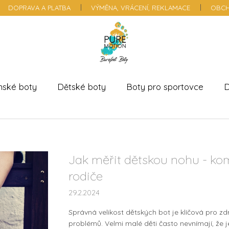
DOPRAVA A PLATBA
VÝMĚNA, VRÁCENÍ, REKLAMACE
OBCH
nské boty
Dětské boty
Boty pro sportovce
D
Jak měřit dětskou nohu - ko
rodiče
29.2.2024
Správná velikost dětských bot je klíčová pro z
problémů. Velmi malé děti často nevnímají, že je