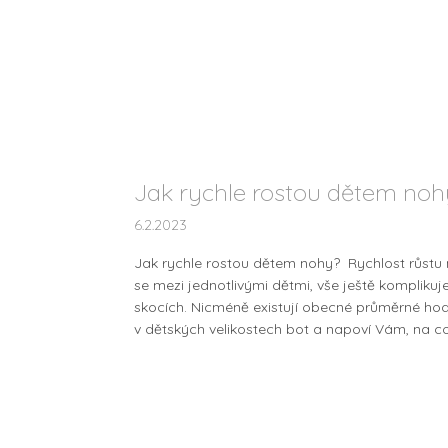
Jak rychle rostou dětem noh
6.2.2023
Jak rychle rostou dětem nohy? Rychlost růstu no
se mezi jednotlivými dětmi, vše ještě komplikuje
skocích. Nicméně existují obecné průměrné hodn
v dětských velikostech bot a napoví Vám, na co s