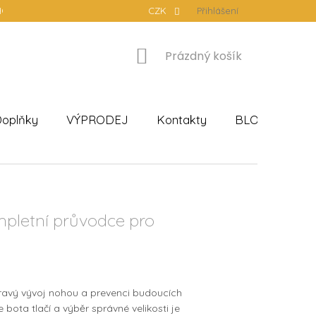
ODNÍ PODMÍNKY
PODMÍNKY OCHRANY OSOBNÍCH ÚDAJŮ
CZK
Přihlášení
NÁKUPNÍ
Prázdný košík
KOŠÍK
oplňky
VÝPRODEJ
Kontakty
BLOG
Hod
mpletní průvodce pro
dravý vývoj nohou a prevenci budoucích
 bota tlačí a výběr správné velikosti je