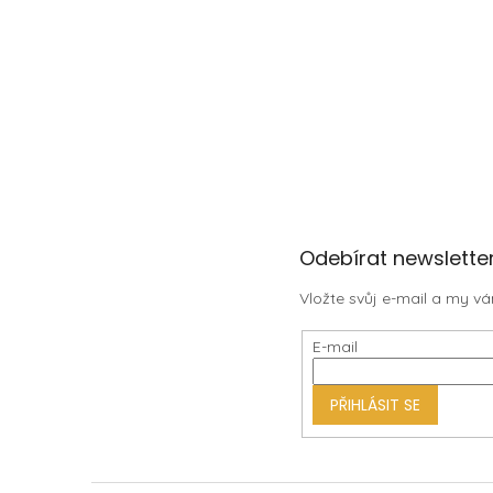
Z
Odebírat newslette
á
Vložte svůj e-mail a my 
p
a
E-mail
t
í
PŘIHLÁSIT SE