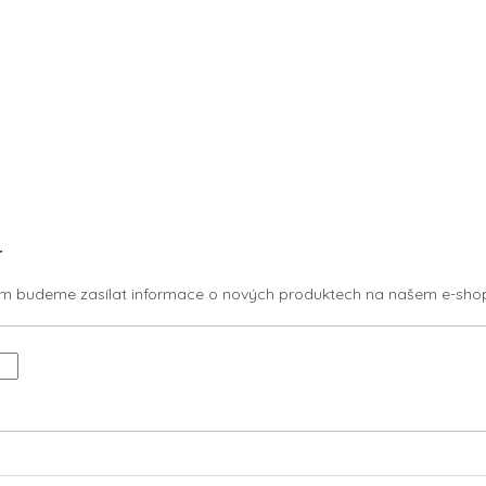
O
v
l
r
á
d
vám budeme zasílat informace o nových produktech na našem e-sho
a
c
í
p
r
v
k
y
v