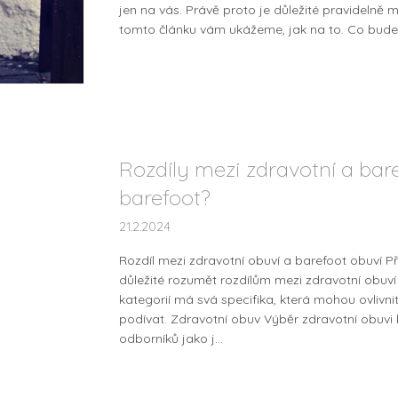
jen na vás. Právě proto je důležité pravidelně m
tomto článku vám ukážeme, jak na to. Co budete
Rozdíly mezi zdravotní a bare
barefoot?
21.2.2024
Rozdíl mezi zdravotní obuví a barefoot obuví Při
důležité rozumět rozdílům mezi zdravotní obuví
kategorií má svá specifika, která mohou ovlivn
podívat. Zdravotní obuv Výběr zdravotní obuv
odborníků jako j...