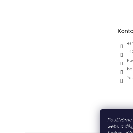
Konta
es
+4
Fa
ba
Yo
Používáme 
webu a díky
funkce, výk