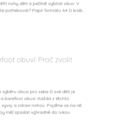
ěřit nohy dětí a pečlivě vybírat obuv. V
 potřebovat? Papír formátu A4 či krab...
foot obuví: Proč zvolit
 výběru obuvi pro sebe či své děti je
 a barefoot obuví. Každá z těchto
it vývoj a zdraví nohou. Pojďme se na ně
i by měl spadat výhradně do rukou