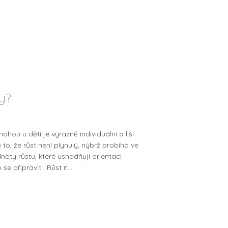
y?
hou u dětí je výrazně individuální a liší
 to, že růst není plynulý, nýbrž probíhá ve
oty růstu, které usnadňují orientaci
e připravit. Růst n...