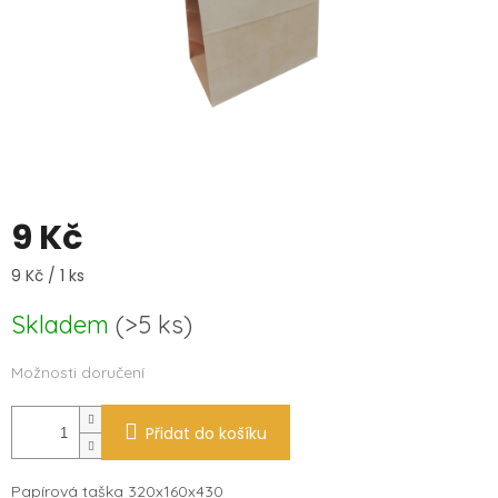
9 Kč
Měrná
9 Kč / 1 ks
cena:
Skladem
(
>5 ks
)
Možnosti doručení
Přidat do košíku
Papírová taška 320x160x430