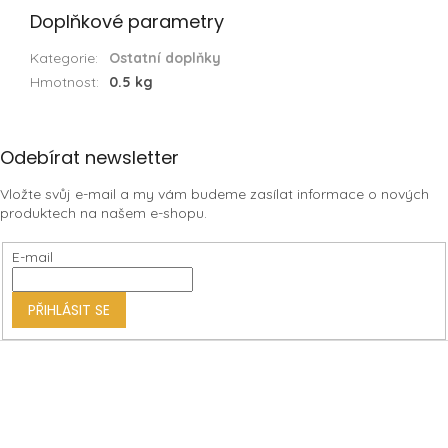
Doplňkové parametry
Kategorie
:
Ostatní doplňky
Hmotnost
:
0.5 kg
Z
Odebírat newsletter
á
Vložte svůj e-mail a my vám budeme zasílat informace o nových
p
produktech na našem e-shopu.
a
t
E-mail
í
PŘIHLÁSIT SE