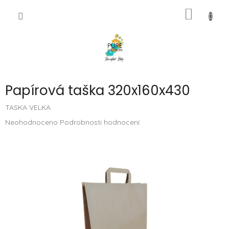
Přejít
NÁKUP
na
CZK
obsah
KOŠÍK
Papírová taška 320x160x430
TASKA VELKA
Průměrné
Neohodnoceno
Podrobnosti hodnocení
hodnocení
produktu
je
0,0
z
5
hvězdiček.