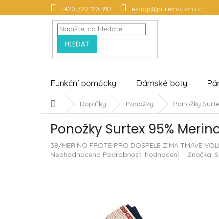
Přejít
+420 720 120 910
eshop@puremotion.cz
na
obsah
HLEDAT
Funkční pomůcky
Dámské boty
Pá
Domů
Doplňky
Ponožky
Ponožky Surte
Ponožky Surtex 95% Merino
38/MERINO FROTE PRO DOSPELE ZIMA TMAVE VOLN
Průměrné
Neohodnoceno
Podrobnosti hodnocení
Značka:
S
hodnocení
produktu
je
0,0
z
5