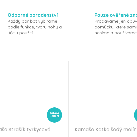
Odborné poradenství
Pouze ověřené zn
Každý pár bot vybíráme
Prodáváme jen obuv
podle funkce, tvaru nohy a
pomůcky, které sami
účelu použití.
nosíme a používáme
215 Kč
–30 %
še Strašík tyrkysové
Kamaše Katka šedý melír