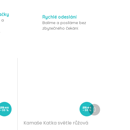
ačky
Rychlé odeslání
 a
Balíme a posíláme bez
zbytečného čekání.
.
Další
215 Kč
215 Kč
–30 %
–30 %
produkt
Kamaše Katka světle růžová