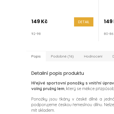
149 Kč
149
DETAIL
92-98
80-86
Popis
Podobné (16)
Hodnocení
Detailní popis produktu
Hřejivé sportovní ponožky s vnitřní úpra
volný pružný lem
, který se
měkce
přizpůsob
Ponožky jsou tkány v české dílně a jedn
podporujeme českou řemeslnou dílnu. Nelz
mít skladem.