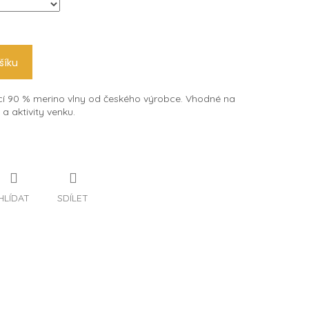
šíku
í 90 % merino vlny od českého výrobce. Vhodné na
a aktivity venku.
HLÍDAT
SDÍLET