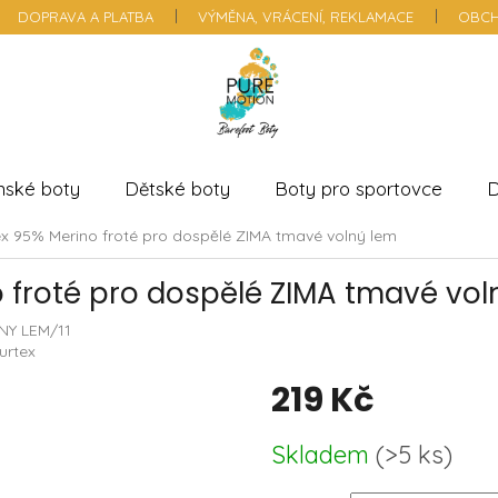
DOPRAVA A PLATBA
VÝMĚNA, VRÁCENÍ, REKLAMACE
OBCH
nské boty
Dětské boty
Boty pro sportovce
D
x 95% Merino froté pro dospělé ZIMA tmavé volný lem
 froté pro dospělé ZIMA tmavé vol
Y LEM/11
urtex
219 Kč
Měrná
Skladem
(
>5 ks
)
cena: