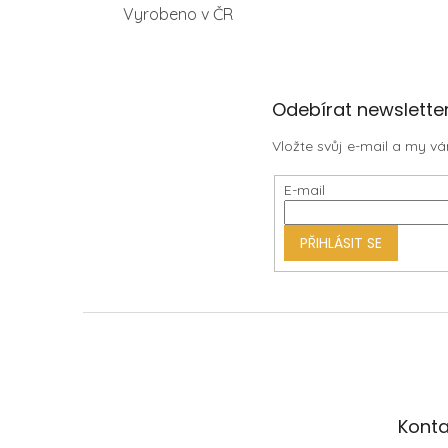
Vyrobeno v ČR
Z
Odebírat newslette
á
Vložte svůj e-mail a my 
p
a
E-mail
t
í
PŘIHLÁSIT SE
Konta