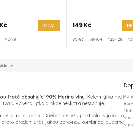
 Kč
149 Kč
DETAIL
DE
92-98
80-86
98-104
122-128
13
Diskuze
Dop
Kate
vou froté obsahující 90% Merino vlny.
Kolem lýtka mají
í tvaru Vašeho lýtka a nikde neškrtí a nestahuje.
Bar
Mate
á se o ruční práci. Odebíráme vždy aktuální výrobu a
Vho
e proto předem určit, jakou barevnou kombinaci budeme
Vyro