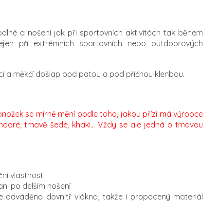
odlné a nošení jak při sportovních aktivitách tak během
ejen při extrémních sportovních nebo outdoorových
ici a měkčí došlap pod patou a pod příčnou klenbou.
r
nožek se mírně mění podle toho, jakou přízi má výrobce
modré, tmavě šedé, khaki... Vždy se ale jedná o tmavou
ní vlastnosti
ani po delším nošení
e odváděna dovnitř vlákna, takže i propocený materiál