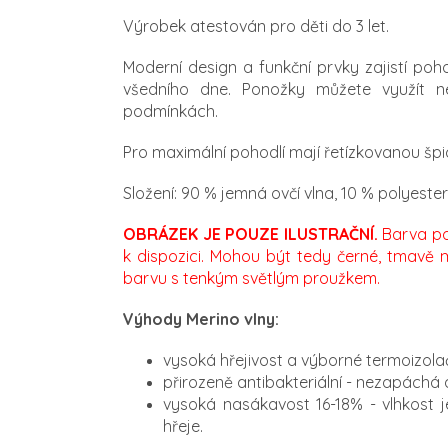
Výrobek atestován pro děti do 3 let.
Moderní design a funkční prvky zajistí poh
všedního dne. Ponožky můžete využít n
podmínkách.
Pro maximální pohodlí mají řetízkovanou šp
Složení: 90 % jemná ovčí vlna, 10 % polyeste
OBRÁZEK JE POUZE ILUSTRAČNÍ.
Barva po
k dispozici. Mohou být tedy černé, tmavě 
barvu s tenkým světlým proužkem.
Výhody Merino vlny:
vysoká hřejivost a výborné termoizolač
přirozeně antibakteriální - nezapáchá 
vysoká nasákavost 16-18% - vlhkost j
hřeje.