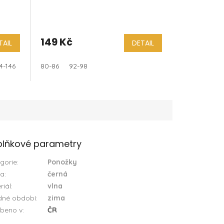
149 Kč
TAIL
DETAIL
4-146
80-86
92-98
lňkové parametry
gorie
:
Ponožky
va
:
černá
riál
:
vlna
dné období
:
zima
beno v
:
ČR