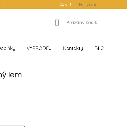
ODNÍ PODMÍNKY
PODMÍNKY OCHRANY OSOBNÍCH ÚDAJŮ
CZK
Přihlášení
NÁKUPNÍ
Prázdný košík
KOŠÍK
oplňky
VÝPRODEJ
Kontakty
BLOG
Hod
ný lem