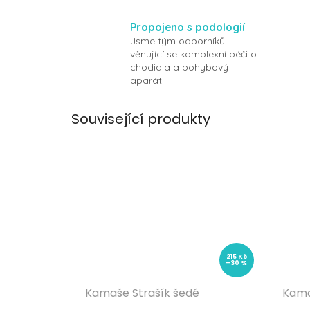
Propojeno s podologií
Jsme tým odborníků
věnující se komplexní péči o
chodidla a pohybový
aparát.
Související produkty
215 Kč
–30 %
Kamaše Strašík šedé
Kama