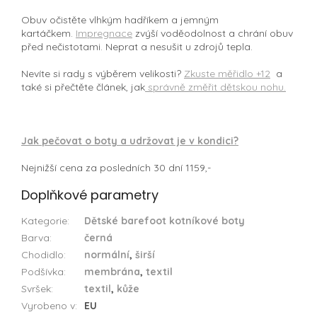
Obuv očistěte vlhkým hadříkem a jemným
kartáčkem.
Impregnace
zvýší voděodolnost a chrání obuv
před nečistotami. Neprat a nesušit u zdrojů tepla.
Nevíte si rady s výběrem velikosti?
Zkuste měřidlo +12
a
také si přečtěte článek, jak
správně změřit dětskou nohu.
Jak pečovat o boty a udržovat je v kondici?
Nejnižší cena za posledních 30 dní 1159,-
Doplňkové parametry
Kategorie
:
Dětské barefoot kotníkové boty
Barva
:
černá
Chodidlo
:
normální
,
širší
Podšívka
:
membrána
,
textil
Svršek
:
textil
,
kůže
Vyrobeno v
:
EU