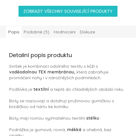
ZOBRAZIT VŠECHNY SOUVISEJÍCÍ PRODUKTY
Popis
Podobné (5)
Hodnocení
Diskuze
Detailní popis produktu
Svršek je kombinací odolného textilu s kůží s
voděodolnou TEX membránou,
která zabraňuje
promáčení nohy i v náročnějších podmínkách.
Podšívka je
textilní
a teplá do chladnějších období roku.
Boty se nazouvají a dotahují pružinovou gumičkou s
brzdičkou od nártu ke kotníku.
Boty mají rovnou vyjímatelnou textilní
stélku
.
Podrážka je gumová, rovná,
měkká
a ohebná, bez
opatku.