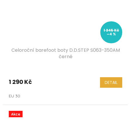
1 345 Kč
–4 %
Celoroční barefoot boty D.D.STEP S063-350AM
černé
1 290 Kč
DETAIL
EU 30
Akce