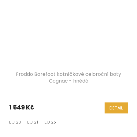
Froddo Barefoot kotníčkové celoroční boty
Cognac - hnědá
1 549 Kč
DETAIL
EU 20
EU 21
EU 23