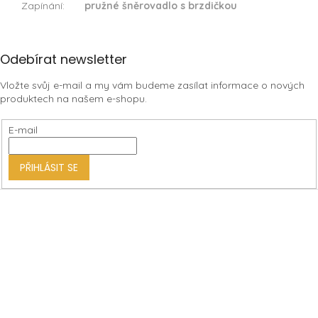
Zapínání
:
pružné šněrovadlo s brzdičkou
Z
Odebírat newsletter
á
Vložte svůj e-mail a my vám budeme zasílat informace o nových
p
produktech na našem e-shopu.
a
t
E-mail
í
PŘIHLÁSIT SE