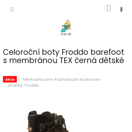
Přejít
NÁKUP
na
CZK
obsah
KOŠÍK
Celoroční boty Froddo barefoot
s membránou TEX černá dětské
Průměrné
Neohodnoceno
Podrobnosti hodnocení
Akce
hodnocení
Značka:
Froddo
produktu
je
0,0
z
5
hvězdiček.