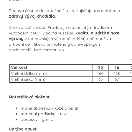
Prstová část je dostatečně široká, zajišťuje tak stabilitu a
zdravý vývoj chodidla.
Chorvatská značka Froddo je dlouholetým tradičním
výrobcem obuvi. Dbá na vysokou
kvalitu a udržitelnost
výroby
v domovských výrobnách. K výrobě používá
přírodní certifikované materiály od evropských
dodavatelů (bez chromu VI).
Velikost
25
26
Vnitřní délka (mm)
160
168
1
Vnitřní šířka (mm)
65
67
Materiálové složení:
materiál svršku –⁠ kůže a textil
materiál podšívky –⁠ textil
podešev –⁠ guma
Údržba obuvi: