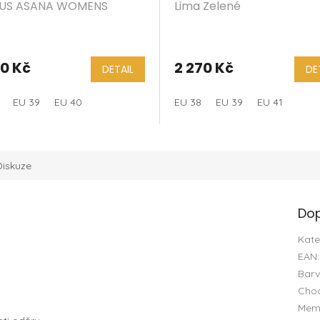
US ASANA WOMENS
Lima Zelené
DIAN
90 Kč
2 270 Kč
DETAIL
DE
EU 39
EU 40
EU 38
EU 39
EU 41
Diskuze
Dop
Kate
EAN
:
Bar
Chod
Mem