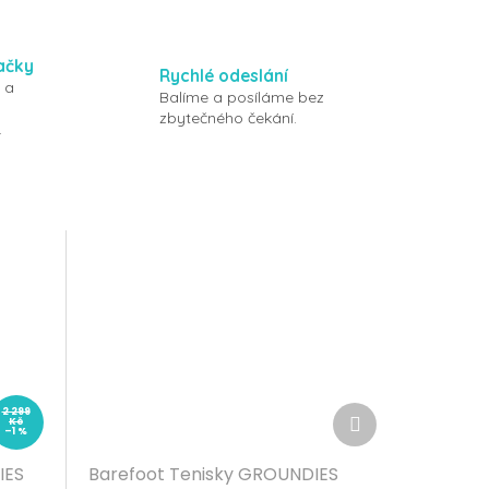
ačky
Rychlé odeslání
 a
Balíme a posíláme bez
zbytečného čekání.
.
Další
2 299
Kč
produkt
–1 %
IES
Barefoot Tenisky GROUNDIES