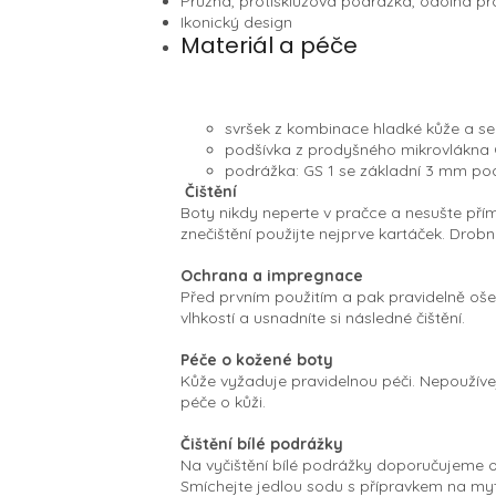
Pružná, protiskluzová podrážka, odolná pr
Ikonický design
Materiál a péče
svršek z kombinace hladké kůže a s
podšívka z prodyšného mikrovlákn
podrážka: GS 1 se základní 3 mm p
Čištění
Boty nikdy neperte v pračce a nesušte přímo
znečištění použijte nejprve kartáček. Dro
Ochrana a impregnace
Před prvním použitím a pak pravidelně ošet
vlhkostí a usnadníte si následné čištění.
Péče o kožené boty
Kůže vyžaduje pravidelnou péči. Nepoužíve
péče o kůži.
Čištění bílé podrážky
Na vyčištění bílé podrážky doporučujeme o
Smíchejte jedlou sodu s přípravkem na myt