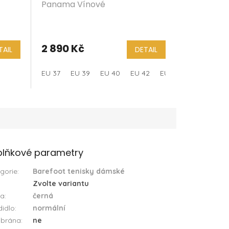
Panama Vínové
2 890 Kč
TAIL
DETAIL
EU 37
EU 39
EU 40
EU 42
EU 43
lňkové parametry
gorie
:
Barefoot tenisky dámské
Zvolte variantu
va
:
černá
idlo
:
normální
brána
:
ne