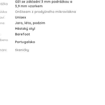
GS1 se základní 3 mm podrážkou a
rážka
:
3,9 mm vzorkem
ívka
:
OnSteam z prodyšného mikrovlákna
aví
:
Unisex
óna
:
Jaro, léto, podzim
Městský styl
a
:
Barefoot
obeno
Portugalsko
nání
:
tkaničky