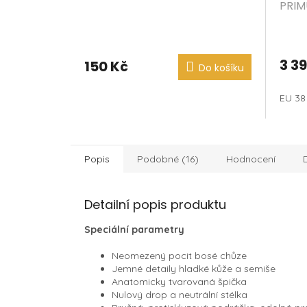
PRIM
OBSI
3 3
150 Kč
Do košíku
EU 38
Popis
Podobné (16)
Hodnocení
Detailní popis produktu
Speciální parametry
Neomezený pocit bosé chůze
Jemné detaily hladké kůže a semiše
Anatomicky tvarovaná špička
Nulový drop a neutrální stélka