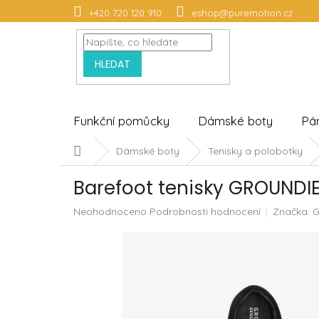
Přejít
+420 720 120 910
eshop@puremotion.cz
na
obsah
HLEDAT
Funkční pomůcky
Dámské boty
Pá
Domů
Dámské boty
Tenisky a polobotky
Barefoot tenisky GROUND
Průměrné
Neohodnoceno
Podrobnosti hodnocení
Značka:
G
hodnocení
produktu
je
0,0
z
5
hvězdiček.