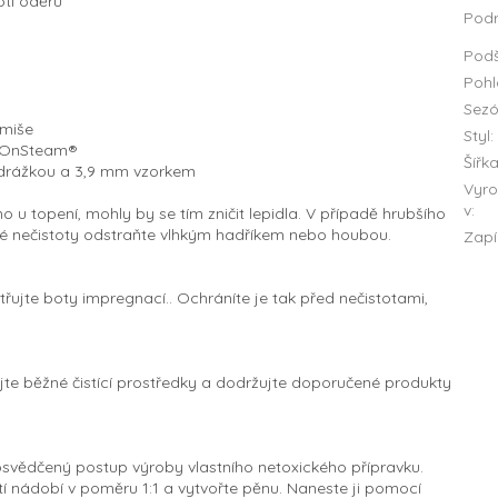
oti oděru
Pod
Podš
Pohl
Sez
emiše
Styl
:
a OnSteam®
Šířk
odrážkou a 3,9 mm vzorkem
Vyr
v
:
 u topení, mohly by se tím zničit lepidla. V případě hrubšího
bné nečistoty odstraňte vlhkým hadříkem nebo houbou.
Zapí
řujte boty impregnací.. Ochráníte je tak před nečistotami,
jte běžné čistící prostředky a dodržujte doporučené produkty
svědčený postup výroby vlastního netoxického přípravku.
í nádobí v poměru 1:1 a vytvořte pěnu. Naneste ji pomocí