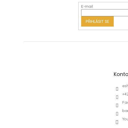
a
E-mail
t
í
PŘIHLÁSIT SE
Konta
es
+4
Fa
ba
Yo