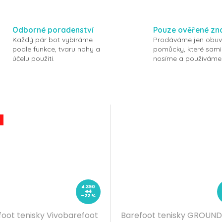
Odborné poradenství
Pouze ověřené zn
Každý pár bot vybíráme
Prodáváme jen obuv
podle funkce, tvaru nohy a
pomůcky, které sami
účelu použití.
nosíme a používáme
4 390
Kč
–22 %
foot tenisky Vivobarefoot
Barefoot tenisky GROUND