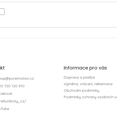
kt
Informace pro vás
Doprava a platba
hop
@
puremotion.cz
Výměna, vrácení, reklamace
20 720 120 910
Obchodní podmínky
cebook
Podmínky ochrany osobních ú
refootboty_cz/
uTube