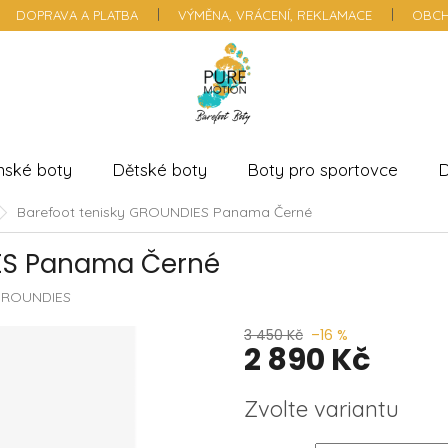
DOPRAVA A PLATBA
VÝMĚNA, VRÁCENÍ, REKLAMACE
OBCH
nské boty
Dětské boty
Boty pro sportovce
D
Barefoot tenisky GROUNDIES Panama Černé
IES Panama Černé
ROUNDIES
3 450 Kč
–16 %
2 890 Kč
Měrná
Zvolte variantu
cena: