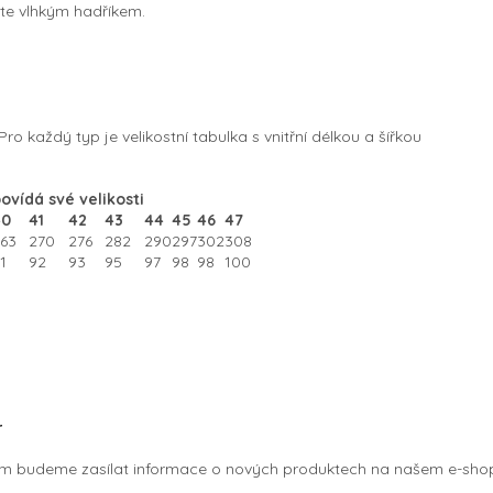
te vlhkým hadříkem.
o každý typ je velikostní tabulka s vnitřní délkou a šířkou
ovídá své velikosti
40
41
42
43
44
45
46
47
63
270
276
282
290
297
302
308
1
92
93
95
97
98
98
100
r
vám budeme zasílat informace o nových produktech na našem e-sho