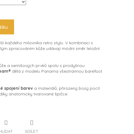
šíku
ší každého milovníka retro stylu. V kombinaci s
ým zpracováním kůže udávají módní směr letošní
že a semišových prvků spolu s prodyšnou
eam®
dělá z modelu Panama všestrannou barefoot
é spojení barev
a materiálů, přirozený bosý pocit
 díky anatomicky tvarované špičce.
HLÍDAT
SDÍLET