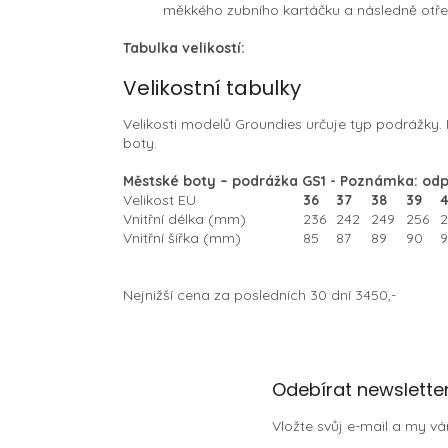
měkkého zubního kartáčku a následně otře
Tabulka velikostí:
Velikostní tabulky
Velikosti modelů Groundies určuje typ podrážky. Pr
boty.
Městské boty – pod
rážka GS1 - Poznámka: odp
Velikost EU
36
37
38
39
Vnitřní délka (mm)
236
242
249
256
2
Vnitřní šířka (mm)
85
87
89
90
9
Nejnižší cena za posledních 30 dní 3450,-
Z
Odebírat newslette
á
Vložte svůj e-mail a my 
p