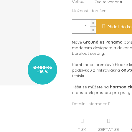
Velikost
Možnosti doručení
Přidat do ko
Nové
Groundies Panama
potě
moderním designem a dokonal
barefoot sezóny.
Kombinace prémiové hladké ků
3 450 Kč
podšívkou z mikrovlákna
onSt
–16 %
tenisku.
Těšit se můžete na
harmonick
a dostatek prostoru pro prsty
Detailní informace
TISK
ZEPTAT SE