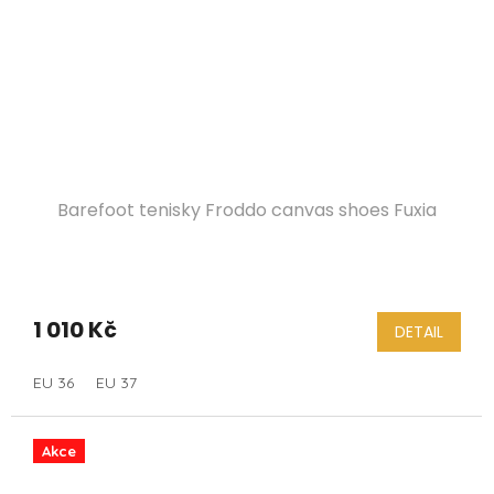
Barefoot tenisky Froddo canvas shoes Fuxia
1 010 Kč
DETAIL
EU 36
EU 37
Akce