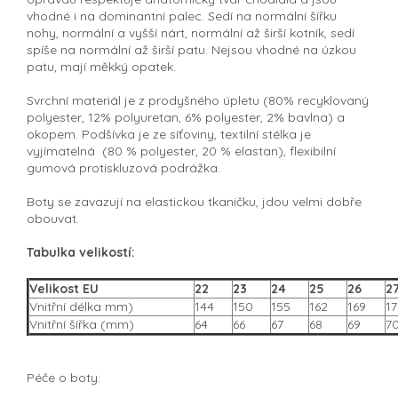
vhodné i na dominantní palec. Sedí na normální šířku
nohy, normální a vyšší nárt, normální až širší kotník, sedí
spíše na normální až širší patu. Nejsou vhodné na úzkou
patu, mají měkký opatek.
Svrchní materiál je z prodyšného úpletu (
80% recyklovaný
polyester, 12% polyuretan, 6% polyester, 2% bavlna) a
okopem. P
odšívka je ze síťoviny, textilní stélka je
vyjímatelná (80 % polyester, 20 % elastan), flexibilní
gumová protiskluzová podrážka.
Boty se zavazují na elastickou tkaničku, jdou velmi dobře
obouvat.
Tabulka velikostí:
Velikost EU
22
23
24
25
26
2
Vnitřní délka mm)
144
150
155
162
169
17
Vnitřní šířka (mm)
64
66
67
68
69
7
Péče o boty: