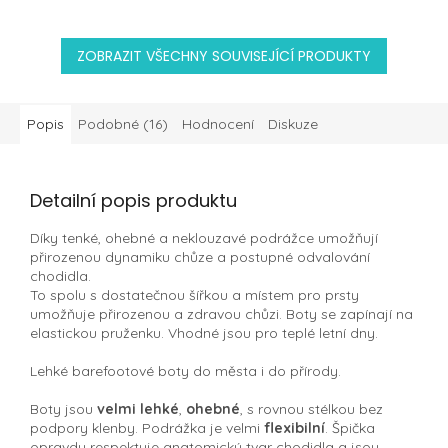
ZOBRAZIT VŠECHNY SOUVISEJÍCÍ PRODUKTY
Popis
Podobné (16)
Hodnocení
Diskuze
Detailní popis produktu
Díky tenké, ohebné a neklouzavé podrážce umožňují
přirozenou dynamiku chůze a postupné odvalování
chodidla.
To spolu s dostatečnou šířkou a místem pro prsty
umožňuje přirozenou a zdravou chůzi. Boty se zapínají na
elastickou pruženku. Vhodné jsou pro teplé letní dny.
Lehké barefootové boty do města i do přírody.
Boty jsou
velmi lehké
,
ohebné
, s rovnou stélkou bez
podpory klenby. Podrážka je velmi
flexibilní
. Špička
opravdu respektuje anatomický tvar chodidla a jsou