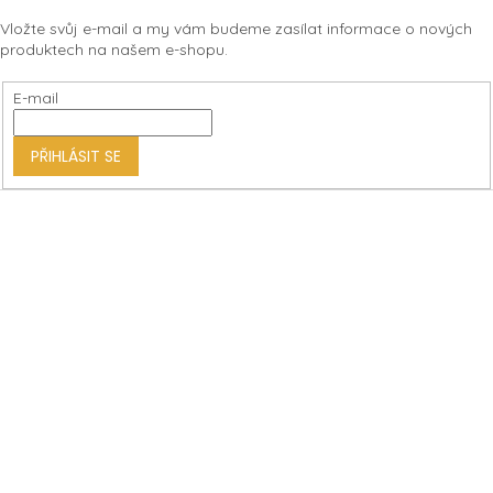
á
Vložte svůj e-mail a my vám budeme zasílat informace o nových
p
produktech na našem e-shopu.
a
t
E-mail
í
PŘIHLÁSIT SE