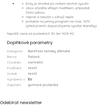
boty je vhodné po nošení nechat vysušit
obuv očistěte vlhkým hadříkem, případně
čistící pěnou
neprat a nesušit u zdrojů tepla
pratelné na jemný program na max. 30°C
(před praním doporučujeme vyndat tkaničky)
Nejnižší cena za posledních 30 dní 1429,-Kč
Doplňkové parametry
Kategorie
:
Barefoot tenisky dámské
Barva
:
fialová
Chodidlo
:
normální
Podšívka
:
textil
Svršek
:
textil
Vyrobeno v
:
EU
Zapínání
:
gumová pruženka
Z
Odebírat newsletter