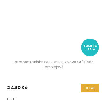
3 450 Kč
–29 %
Barefoot tenisky GROUNDIES Nova GS1 Šedo
Petrolejové
2 440 Kč
DETAIL
EU 43