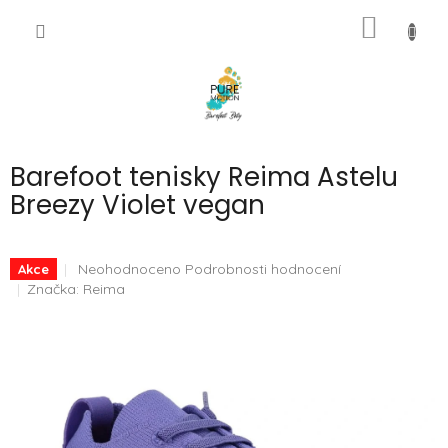
Přejít
NÁKUP
na
CZK
obsah
KOŠÍK
Barefoot tenisky Reima Astelu
Breezy Violet vegan
Průměrné
Neohodnoceno
Podrobnosti hodnocení
Akce
hodnocení
Značka:
Reima
produktu
je
0,0
z
5
hvězdiček.