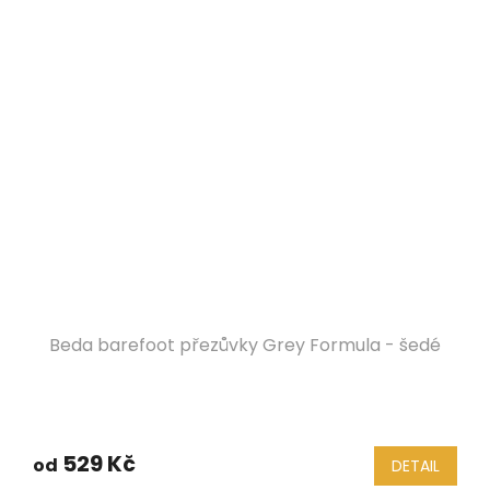
Beda barefoot přezůvky Grey Formula - šedé
529 Kč
od
DETAIL