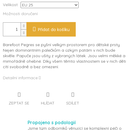
Velikost
Možnosti doručení
Přidat do košíku
Barefoot Pegres se pyšní velkým prostorem pro dětské prsty.
Nejen dominantním palečkům a úzkým patám v nich bude
skvěle. Papuče jsou ušity z vybraných látek. Jsou velmi měkké a
mimořádně ohebné. Díky všem těmto vlastnostem se v nich děti
cítí svobodně a bez omezení.
Detailní informace
ZEPTAT SE
HLÍDAT
SDÍLET
Propojeno s podologií
Jsme tým odborníků věnující se komplexní péči o