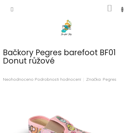
Přejít
NÁKUP
na
CZK
obsah
KOŠÍK
Bačkory Pegres barefoot BF01
Donut růžové
Průměrné
Neohodnoceno
Podrobnosti hodnocení
Značka:
Pegres
hodnocení
produktu
je
0,0
z
5
hvězdiček.