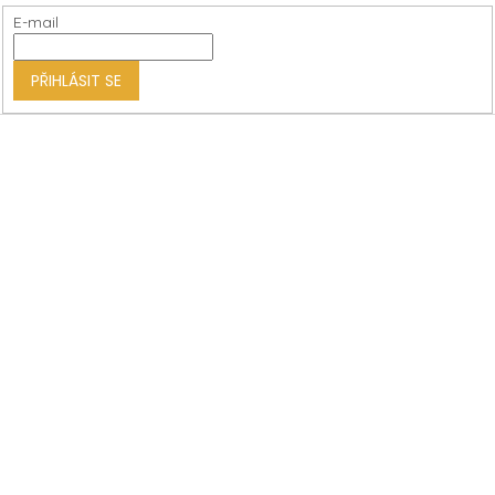
t
E-mail
í
PŘIHLÁSIT SE