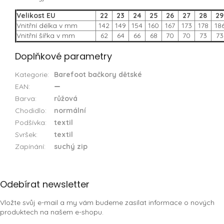
Velikost EU
22
23
24
25
26
27
28
29
Vnitřní délka v mm
142
149
154
160
167
173
178
18
Vnitřní šířka v mm
62
64
66
68
70
70
73
73
Doplňkové parametry
Kategorie
:
Barefoot bačkory dětské
EAN
:
—
Barva
:
růžová
Chodidlo
:
normální
Podšívka
:
textil
Svršek
:
textil
Zapínání
:
suchý zip
Z
Odebírat newsletter
á
Vložte svůj e-mail a my vám budeme zasílat informace o nových
p
produktech na našem e-shopu.
a