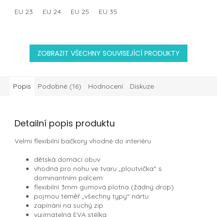
EU 23
EU 24
EU 25
EU 35
ZOBRAZIT VŠECHNY SOUVISEJÍCÍ PRODUKTY
Popis
Podobné (16)
Hodnocení
Diskuze
Detailní popis produktu
Velmi flexibilní bačkory vhodné do interiéru.
dětská domácí obuv
vhodná pro nohu ve tvaru „ploutvička“ s
dominantním palcem
flexibilní 3mm gumová plotna (žádný drop)
pojmou téměř „všechny typy“ nártu
zapínání na suchý zip
vyjímatelná EVA stélka