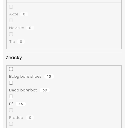
Akce
0
Novinka
0
Tip
0
Značky
Baby bare shoes
10
Beda barefoot
39
Ef
46
Froddo
0