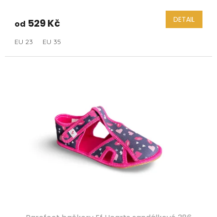
DETAIL
529 Kč
od
EU 23
EU 35