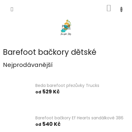
Přejít
NÁKUP
na
CZK
obsah
KOŠÍK
Barefoot bačkory dětské
Nejprodávanější
Beda barefoot přezůvky Trucks
529 Kč
od
Barefoot bačkory Ef Hearts sandálkové 386
540 Kč
od