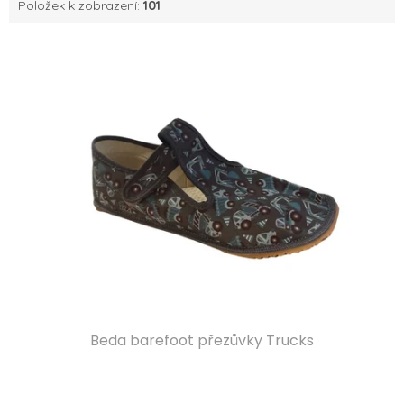
Položek k zobrazení:
101
V
ý
p
i
s
p
r
o
d
u
k
t
ů
Beda barefoot přezůvky Trucks