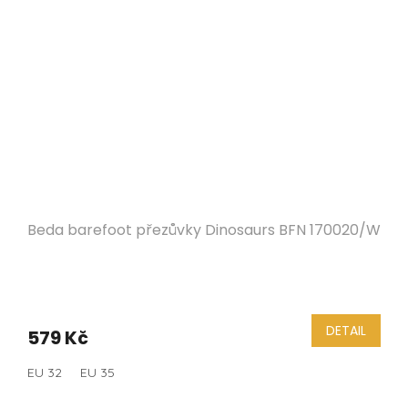
Beda barefoot přezůvky Dinosaurs BFN 170020/W
DETAIL
579 Kč
EU 32
EU 35