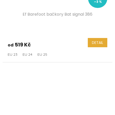
–3 %
Ef Barefoot bačkory Bat signal 386
DETAIL
519 Kč
od
EU 23
EU 24
EU 25