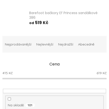
Barefoot bačkory Ef Princess sandálkové
386
519 Kč
od
Ř
a
Nejprodávanější
Nejlevnější
Nejdražší
Abecedně
z
e
n
Cena
í
p
415
Kč
619
Kč
r
o
d
u
k
t
Na skladě
101
ů