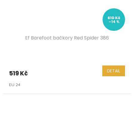
610 Kč
–14 %
Ef Barefoot bačkory Red Spider 386
DETAIL
519 Kč
EU 24