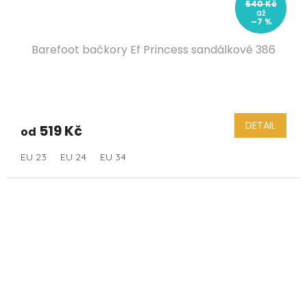
540 Kč
až
–7 %
Barefoot bačkory Ef Princess sandálkové 386
DETAIL
519 Kč
od
EU 23
EU 24
EU 34