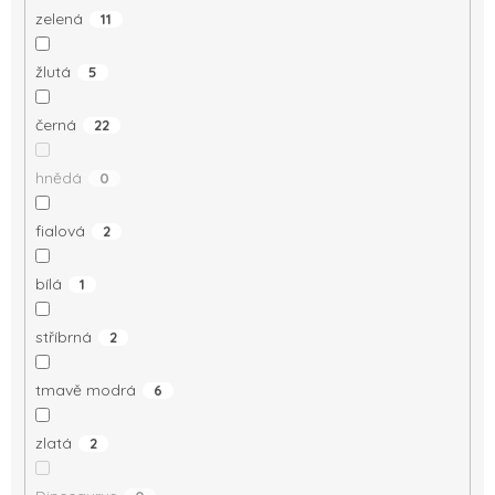
zelená
11
žlutá
5
černá
22
hnědá
0
fialová
2
bílá
1
stříbrná
2
tmavě modrá
6
zlatá
2