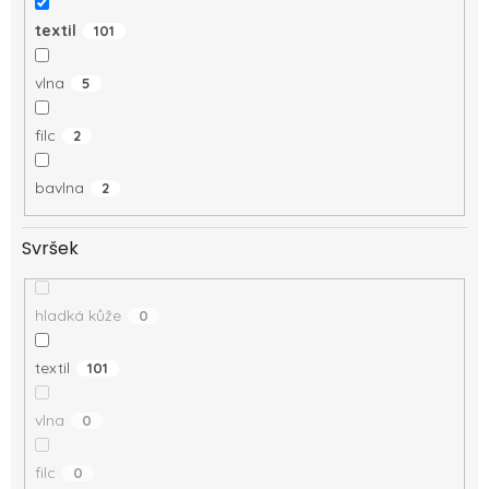
textil
101
vlna
5
filc
2
bavlna
2
Svršek
hladká kůže
0
textil
101
vlna
0
filc
0