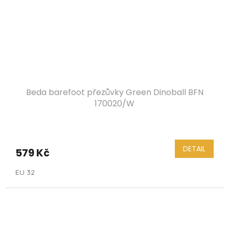
Beda barefoot přezůvky Green Dinoball BFN
170020/W
DETAIL
579 Kč
EU 32