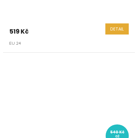
DETAIL
519 Kč
EU 24
540 Kč
až