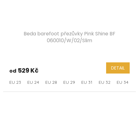
Beda barefoot přezůvky Pink Shine BF
060010/W/02/Slim
DETAIL
529 Kč
od
EU 23
EU 24
EU 28
EU 29
EU 31
EU 32
EU 34
E