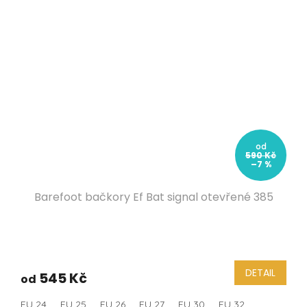
od
590 Kč
–7 %
Barefoot bačkory Ef Bat signal otevřené 385
DETAIL
545 Kč
od
EU 24
EU 25
EU 26
EU 27
EU 30
EU 32