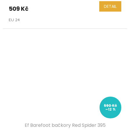
DETAIL
509 Kč
EU 24
590 Kč
–12 %
Ef Barefoot bačkory Red Spider 395