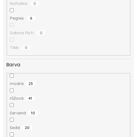
Nohatka
0
Pegres
6
Sabina Rich
0
Tikki
0
Barva
modrá
23
růžová
41
červená
10
šedá
20