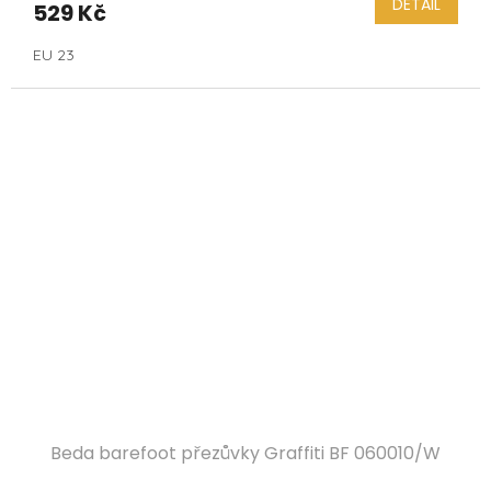
DETAIL
529 Kč
EU 23
Beda barefoot přezůvky Graffiti BF 060010/W