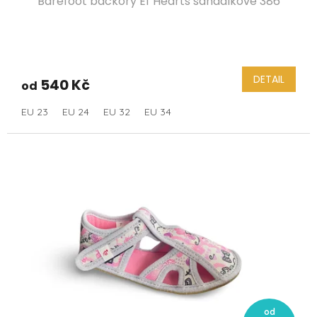
Barefoot bačkory Ef Hearts sandálkové 386
DETAIL
540 Kč
od
EU 23
EU 24
EU 32
EU 34
od