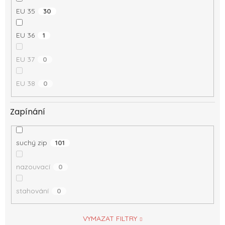
EU 35
30
EU 36
1
EU 37
0
EU 38
0
Zapínání
suchý zip
101
nazouvací
0
stahování
0
VYMAZAT FILTRY