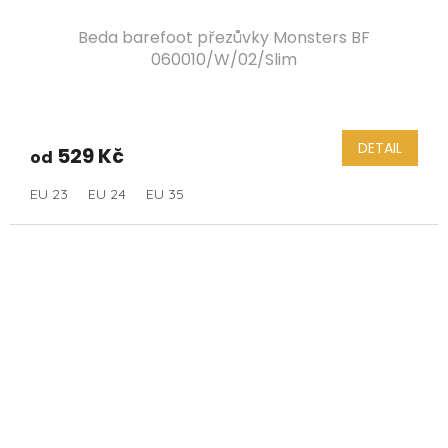
Beda barefoot přezůvky Monsters BF
060010/W/02/Slim
DETAIL
529 Kč
od
EU 23
EU 24
EU 35