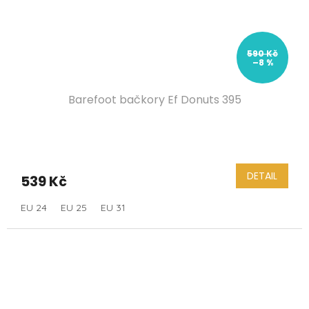
590 Kč
–8 %
Barefoot bačkory Ef Donuts 395
DETAIL
539 Kč
EU 24
EU 25
EU 31