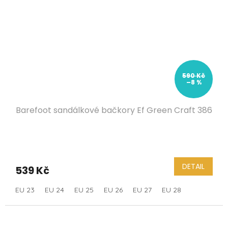
590 Kč
–8 %
Barefoot sandálkové bačkory Ef Green Craft 386
DETAIL
539 Kč
EU 23
EU 24
EU 25
EU 26
EU 27
EU 28