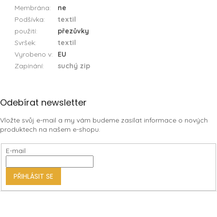
Membrána
:
ne
Podšívka
:
textil
použití
:
přezůvky
Svršek
:
textil
Vyrobeno v
:
EU
Zapínání
:
suchý zip
Z
Odebírat newsletter
á
Vložte svůj e-mail a my vám budeme zasílat informace o nových
p
produktech na našem e-shopu.
a
t
E-mail
í
PŘIHLÁSIT SE