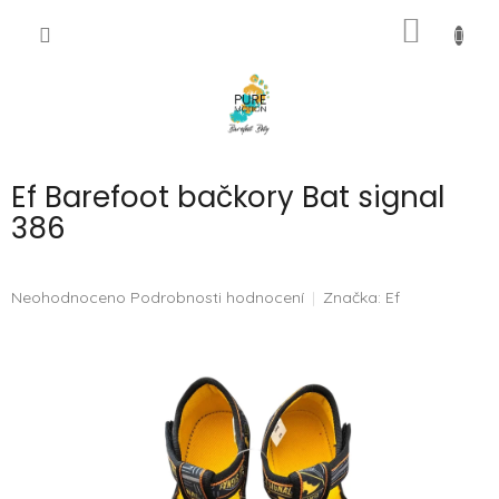
Přejít
NÁKUP
na
CZK
obsah
KOŠÍK
Ef Barefoot bačkory Bat signal
386
Průměrné
Neohodnoceno
Podrobnosti hodnocení
Značka:
Ef
hodnocení
produktu
je
0,0
z
5
hvězdiček.