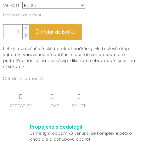
Velikost
Možnosti doručení
Přidat do košíku
Lehké a vzdušné dětské barefoot bačkůrky. Mají nulový drop,
výborně tvarovanou přední část s dostatkem prostoru pro
prsty. Zapínání je na suchý zip, díky tomu obuv dobře sedí i na
užší kotník.
Detailní informace
ZEPTAT SE
HLÍDAT
SDÍLET
Propojeno s podologií
Jsme tým odborníků věnující se komplexní péči o
chodidla a pohybový aparát.