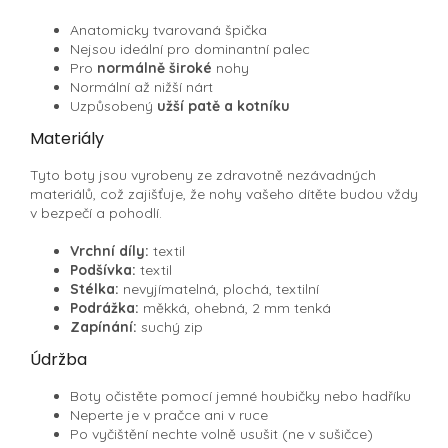
Anatomicky tvarovaná špička
Nejsou ideální pro dominantní palec
Pro
normálně široké
nohy
Normální až nižší nárt
Uzpůsobený
užší patě a kotníku
Materiály
Tyto boty jsou vyrobeny ze zdravotně nezávadných
materiálů, což zajišťuje, že nohy vašeho dítěte budou vždy
v bezpečí a pohodlí.
Vrchní díly:
textil
Podšívka:
textil
Stélka:
nevyjímatelná, plochá, textilní
Podrážka:
měkká, ohebná, 2 mm tenká
Zapínání:
suchý zip
Údržba
Boty očistěte pomocí jemné houbičky nebo hadříku
Neperte je v pračce ani v ruce
Po vyčištění nechte volně usušit (ne v sušičce)