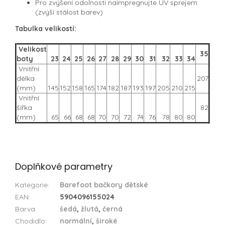
Pro zvýšení odolnosti naimpregnujte UV sprejem
(zvýší stálost barev)
Tabulka velikostí:
Velikost
35
boty
23
24
25
26
27
28
29
30
31
32
33
34
Vnitřní
délka
207
(mm)
145
152
158
165
174
182
187
193
197
205
210
215
Vnitřní
šířka
82
(mm)
65
66
68
68
70
70
72
74
76
78
80
80
Doplňkové parametry
Kategorie
:
Barefoot bačkory dětské
EAN
:
5904096155024
Barva
:
šedá
,
žlutá
,
černá
Chodidlo
:
normální
,
široké