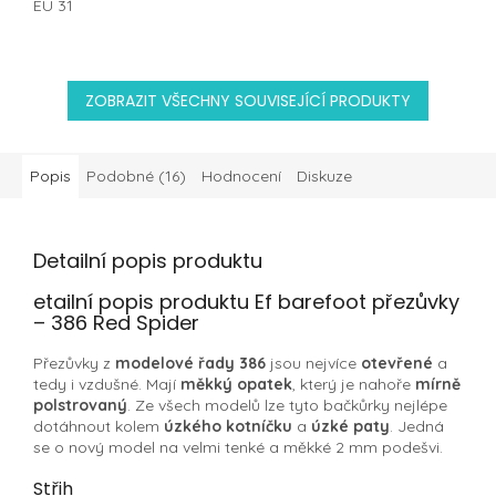
EU 31
ZOBRAZIT VŠECHNY SOUVISEJÍCÍ PRODUKTY
Popis
Podobné (16)
Hodnocení
Diskuze
Detailní popis produktu
etailní popis produktu Ef barefoot přezůvky
– 386 Red Spider
Přezůvky z
modelové řady 386
jsou nejvíce
otevřené
a
tedy i vzdušné. Mají
měkký opatek
, který je nahoře
mírně
polstrovaný
. Ze všech modelů lze tyto bačkůrky nejlépe
dotáhnout kolem
úzkého kotníčku
a
úzké paty
. Jedná
se o nový model na velmi tenké a měkké 2 mm podešvi.
Střih