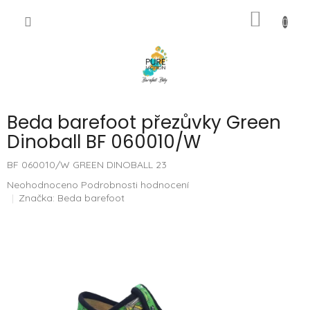
Přejít
NÁKUP
na
CZK
obsah
KOŠÍK
Beda barefoot přezůvky Green
Dinoball BF 060010/W
BF 060010/W GREEN DINOBALL 23
Průměrné
Neohodnoceno
Podrobnosti hodnocení
hodnocení
Značka:
Beda barefoot
produktu
je
0,0
z
5
hvězdiček.