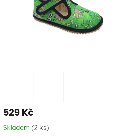
529 Kč
Měrná
Skladem
(
2 ks
)
cena: