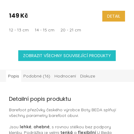
149 Kč
DETAIL
12 - 13 cm
14 - 15 cm
20 - 21 cm
ZOBRAZIT VŠECHNY SOUVISEJÍCÍ PRODUKTY
Popis
Podobné (16)
Hodnocení
Diskuze
Detailní popis produktu
Barefoot přezůvky českého výrobce Boty BEDA splňují
všechny parametry barefoot obuvi.
Jsou
lehké
,
ohebné
, s rovnou stélkou bez podpory
klenby. Podrážka je velmi
tenká
a
flexibilní
.U Beda