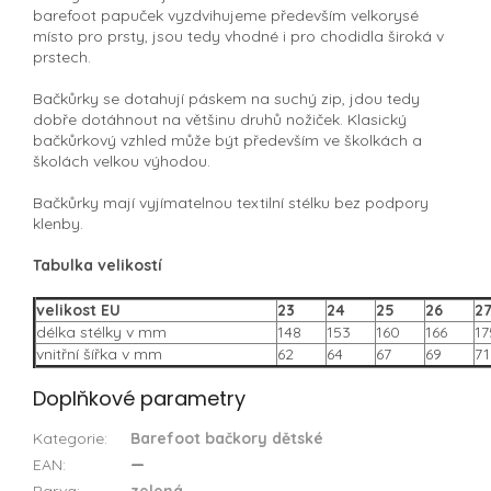
barefoot papuček vyzdvihujeme především velkorysé
místo pro prsty, jsou tedy vhodné i pro chodidla široká v
prstech.
Bačkůrky se dotahují páskem na suchý zip, jdou tedy
dobře dotáhnout na většinu druhů nožiček. Klasický
bačkůrkový vzhled může být především ve školkách a
školách velkou výhodou.
Bačkůrky mají vyjímatelnou textilní stélku bez podpory
klenby.
Tabulka velikostí
velikost EU
23
24
25
26
2
délka stélky v mm
148
153
160
166
17
vnitřní šířka v mm
62
64
67
69
71
Doplňkové parametry
Kategorie
:
Barefoot bačkory dětské
EAN
:
—