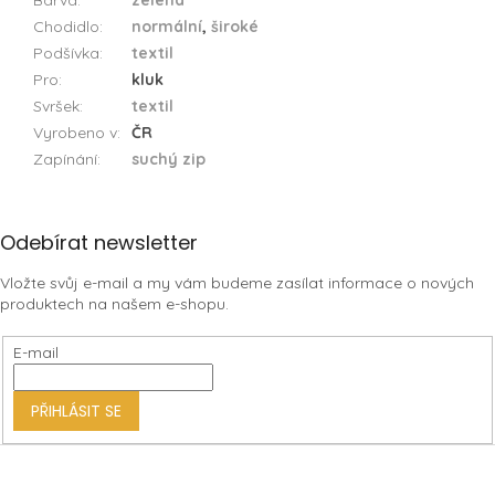
Barva
:
zelená
Chodidlo
:
normální
,
široké
Podšívka
:
textil
Pro
:
kluk
Svršek
:
textil
Vyrobeno v
:
ČR
Zapínání
:
suchý zip
Z
Odebírat newsletter
á
Vložte svůj e-mail a my vám budeme zasílat informace o nových
p
produktech na našem e-shopu.
a
t
E-mail
í
PŘIHLÁSIT SE