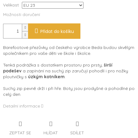
Velikost
Možnosti doručení
Přidat do košíku
Barefootové přezůvky od českého výrobce Beda budou skvělým
společníkem pro vaše děti ve škole i školce.
Tenká podrážka s dostatkem prostoru pro prsty,
širší
podešev
a zapínání na suchý zip zaručují pohodlí i pro nožky
ploutvičky s
úzkým kotníkem
.
Suchý zip pevně drží i při hře. Boty jsou prodyšné a pohodlné po
celý den.
Detailní informace
ZEPTAT SE
HLÍDAT
SDÍLET