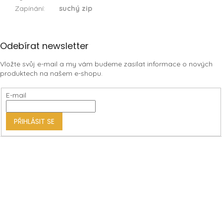
Zapínání
:
suchý zip
Z
Odebírat newsletter
á
Vložte svůj e-mail a my vám budeme zasílat informace o nových
p
produktech na našem e-shopu.
a
t
E-mail
í
PŘIHLÁSIT SE