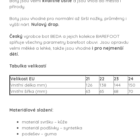
Boty jsou velmi
kvalitně ušité
a jsou vhod do města i
přírody.
Boty jsou vhodné pro normální až širší nožky, průměrný i
vyšší nárt.
Nulový drop.
Český
výrobce bot BEDA a jejich kolekce BAREFOOT
splňuje všechny parametry barefoot obuvi. Jsou opravdu
velmi měkké a lehké, takže jsou vhodné
i pro nejmenší
dětí.
Tabulka velikostí
Velikost EU
21
22
23
24
Vnitřní délka mm)
126
138
144
150
Vnitřní šířka (mm)
63
65
68
70
Materiálové složení:
materiál svršku –⁠ kůže
materiál podšívky –⁠ syntetika
podešev –⁠ guma