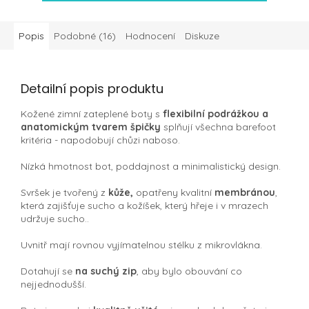
Popis
Podobné (16)
Hodnocení
Diskuze
Detailní popis produktu
Kožené zimní zateplené boty s
flexibilní podrážkou a
anatomickým tvarem špičky
splňují všechna barefoot
kritéria - napodobují chůzi naboso.
Nízká hmotnost bot, poddajnost a minimalistický design.
Svršek je tvořený z
kůže,
opatřeny kvalitní
membránou
,
která zajišťuje sucho a kožíšek, který hřeje i v mrazech
udržuje sucho..
Uvnitř mají rovnou vyjímatelnou
stélku z mikrovlákna.
Dotahují se
na suchý zip
, aby bylo obouvání co
nejjednodušší.