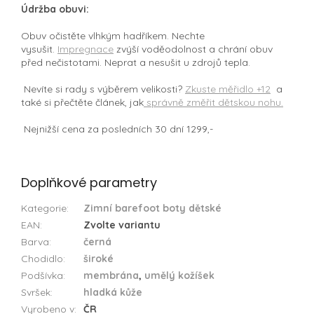
Údržba obuvi:
Obuv očistěte vlhkým hadříkem. Nechte
vysušit.
Impregnace
zvýší voděodolnost a chrání obuv
před nečistotami. Neprat a nesušit u zdrojů tepla.
Nevíte si rady s výběrem velikosti?
Zkuste měřidlo +12
a
také si přečtěte článek, jak
správně změřit dětskou nohu.
Nejnižší cena za posledních 30 dní 1299,-
Doplňkové parametry
Kategorie
:
Zimní barefoot boty dětské
EAN
:
Zvolte variantu
Barva
:
černá
Chodidlo
:
široké
Podšívka
:
membrána
,
umělý kožíšek
Svršek
:
hladká kůže
Vyrobeno v
:
ČR