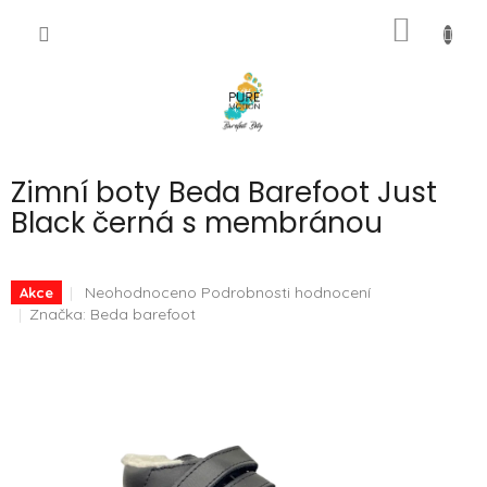
Přejít
NÁKUP
na
CZK
obsah
KOŠÍK
Zimní boty Beda Barefoot Just
Black černá s membránou
Průměrné
Neohodnoceno
Podrobnosti hodnocení
Akce
hodnocení
Značka:
Beda barefoot
produktu
je
0,0
z
5
hvězdiček.