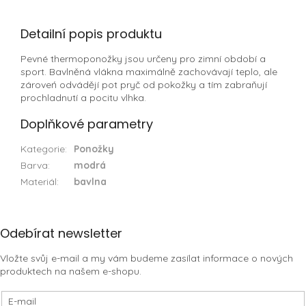
Detailní popis produktu
Pevné thermoponožky jsou určeny pro zimní období a
sport. Bavlněná vlákna maximálně zachovávají teplo, ale
zároveń odvádějí pot pryč od pokožky a tím zabraňují
prochladnutí a pocitu vlhka.
Doplňkové parametry
Kategorie
:
Ponožky
Barva
:
modrá
Materiál
:
bavlna
Z
Odebírat newsletter
á
Vložte svůj e-mail a my vám budeme zasílat informace o nových
p
produktech na našem e-shopu.
a
t
E-mail