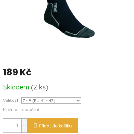
189 Kč
Měrná
Skladem
(
2 ks
)
cena:
Velikost
Možnosti doručení
Přidat do košíku