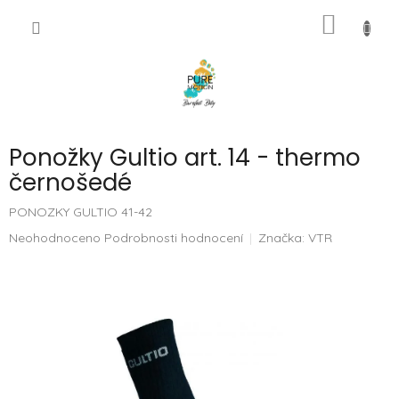
Přejít
NÁKUP
na
CZK
obsah
KOŠÍK
Ponožky Gultio art. 14 - thermo
černošedé
PONOZKY GULTIO 41-42
Průměrné
Neohodnoceno
Podrobnosti hodnocení
Značka:
VTR
hodnocení
produktu
je
0,0
z
5
hvězdiček.