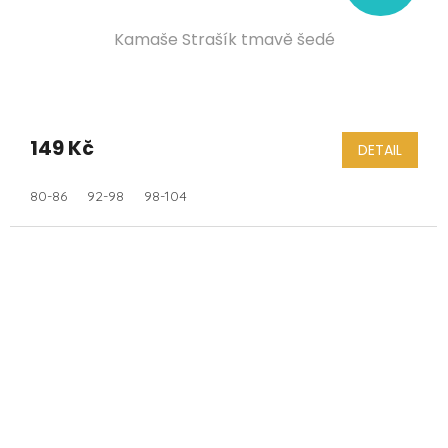
Kamaše Strašík tmavě šedé
149 Kč
DETAIL
80-86
92-98
98-104