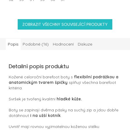
ZOBRAZIT VŠECHNY SOUVISEJÍCÍ PRODUKTY
Popis
Podobné (16)
Hodnocení
Diskuze
Detailní popis produktu
Kožené celoroční barefoot boty s
flexibilní podrážkou a
anatomickým tvarem špičky
splňují všechna barefoot
kritéria.
Svršek je tvořený kvalitní
hladké kůže.
Boty se zapínají dvěma pásky na suchý zip a jdou dobře
dotáhnout
i na užší kotník
.
Uvnitř mají rovnou vyjímatelnou koženou stélku.