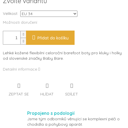
Zvolte variantu
cena:
Velikost
Možnosti doručení
Přidat do košíku
Lehké kožené flexibilní celoroční barefoot boty pro kluky i holky
od slovenské značky Baby Bare.
Detailní informace
ZEPTAT SE
HLÍDAT
SDÍLET
Propojeno s podologií
Jsme tým odborníků věnující se komplexní péči o
chodidla a pohybový aparát.