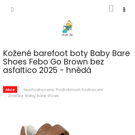
Přejít
NÁKUP
na
CZK
obsah
KOŠÍK
Kožené barefoot boty Baby Bare
Shoes Febo Go Brown bez
asfaltico 2025 - hnědá
Průměrné
Neohodnoceno
Podrobnosti hodnocení
Akce
hodnocení
Značka:
Baby bare shoes
produktu
je
0,0
z
5
hvězdiček.