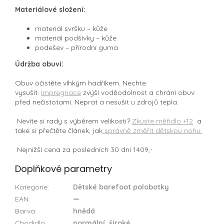
Materiálové složení:
materiál svršku –⁠ kůže
materiál podšívky –⁠ kůže
podešev –⁠ přírodní guma
Údržba obuvi:
Obuv očistěte vlhkým hadříkem. Nechte
vysušit.
Impregnace
zvýší voděodolnost a chrání obuv
před nečistotami. Neprat a nesušit u zdrojů tepla.
Nevíte si rady s výběrem velikosti?
Zkuste měřidlo +12
a
také si přečtěte článek, jak
správně změřit dětskou nohu.
Nejnižší cena za posledních 30 dní 1409,-
Doplňkové parametry
Kategorie
:
Dětské barefoot polobotky
EAN
:
—
Barva
:
hnědá
Chodidlo
:
normální
,
široké