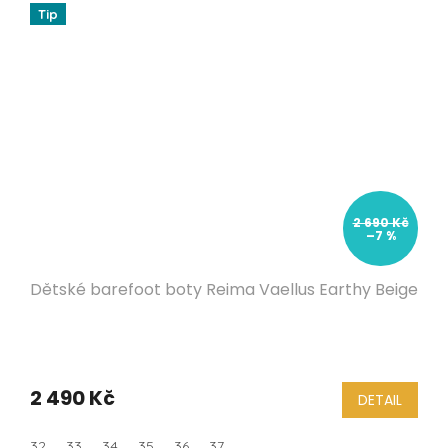
Tip
2 690 Kč
–7 %
Dětské barefoot boty Reima Vaellus Earthy Beige
2 490 Kč
DETAIL
32
33
34
35
36
37