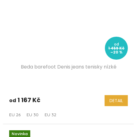
od
1 459 Kč
–20 %
Beda barefoot Denis jeans tenisky nízké
1 167 Kč
od
DETAIL
EU 26
EU 30
EU 32
Novinka