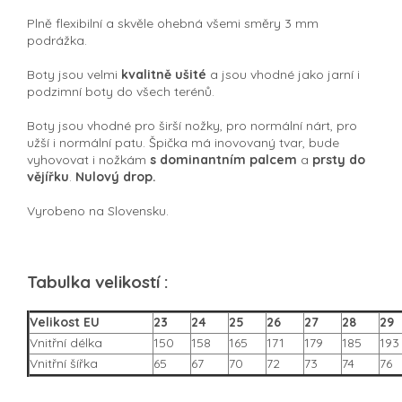
Plně flexibilní a skvěle ohebná všemi směry 3 mm
podrážka.
Boty jsou velmi
kvalitně ušité
a jsou vhodné jako jarní i
podzimní boty do všech terénů.
Boty jsou vhodné pro širší nožky, pro normální nárt, pro
užší i normální patu. Špička má inovovaný tvar, bude
vyhovovat i nožkám
s dominantním palcem
a
prsty do
vějířku
.
Nulový drop.
Vyrobeno na Slovensku.
Tabulka velikostí :
Velikost EU
23
24
25
26
27
28
29
Vnitřní délka
150
158
165
171
179
185
193
Vnitřní šířka
65
67
70
72
73
74
76