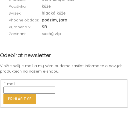
Podšívka
:
kůže
Svršek
:
hladká kůže
Vhodné období
:
podzim, jaro
Vyrobeno v
:
SR
Zapínání
:
suchý zip
Z
Odebírat newsletter
á
Vložte svůj e-mail a my vám budeme zasílat informace o nových
p
produktech na našem e-shopu.
a
t
E-mail
í
PŘIHLÁSIT SE