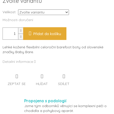
Zvolte variantu
cena:
Velikost
Možnosti doručení
Přidat do košíku
Lehké kožené flexibilní celoroční barefoot boty od slovenské
značky Baby Bare.
Detailní informace
ZEPTAT SE
HLÍDAT
SDÍLET
Propojeno s podologií
Jsme tým odborníků věnující se komplexní péči o
chodidla a pohybový aparát.