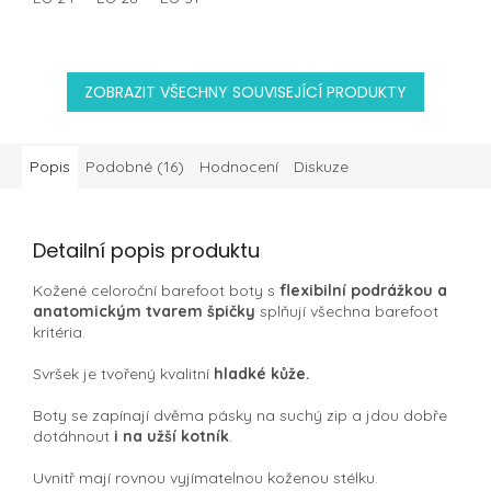
ZOBRAZIT VŠECHNY SOUVISEJÍCÍ PRODUKTY
Popis
Podobné (16)
Hodnocení
Diskuze
Detailní popis produktu
Kožené celoroční barefoot boty s
flexibilní podrážkou a
anatomickým tvarem špičky
splňují všechna barefoot
kritéria.
Svršek je tvořený kvalitní
hladké kůže.
Boty se zapínají dvěma pásky na suchý zip a jdou dobře
dotáhnout
i na užší kotník
.
Uvnitř mají rovnou vyjímatelnou koženou stélku.