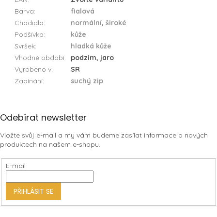
Barva
:
fialová
Chodidlo
:
normální
,
široké
Podšívka
:
kůže
Svršek
:
hladká kůže
Vhodné období
:
podzim, jaro
Vyrobeno v
:
SR
Zapínání
:
suchý zip
Z
Odebírat newsletter
á
Vložte svůj e-mail a my vám budeme zasílat informace o nových
p
produktech na našem e-shopu.
a
t
E-mail
í
PŘIHLÁSIT SE