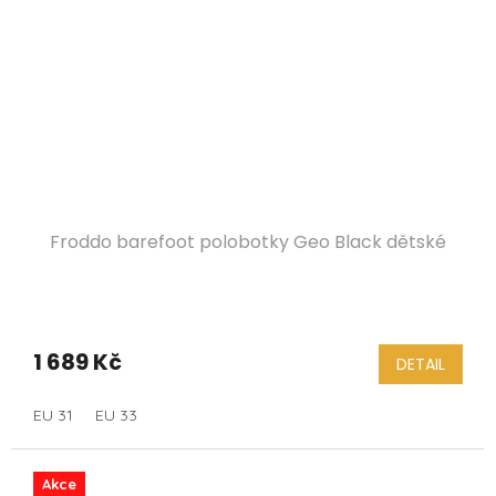
Froddo barefoot polobotky Geo Black dětské
1 689 Kč
DETAIL
EU 31
EU 33
Akce