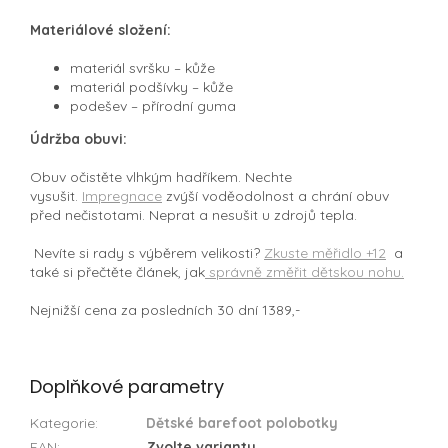
Materiálové složení:
materiál svršku –⁠ kůže
materiál podšívky –⁠ kůže
podešev –⁠ přírodní guma
Údržba obuvi:
Obuv očistěte vlhkým hadříkem. Nechte
vysušit.
Impregnace
zvýší voděodolnost a chrání obuv
před nečistotami. Neprat a nesušit u zdrojů tepla.
Nevíte si rady s výběrem velikosti?
Zkuste měřidlo +12
a
také si přečtěte článek, jak
správně změřit dětskou nohu.
Nejnižší cena za posledních 30 dní 1389,-
Doplňkové parametry
Kategorie
:
Dětské barefoot polobotky
EAN
:
Zvolte variantu