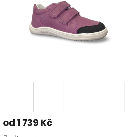
od
1 739 Kč
Měrná