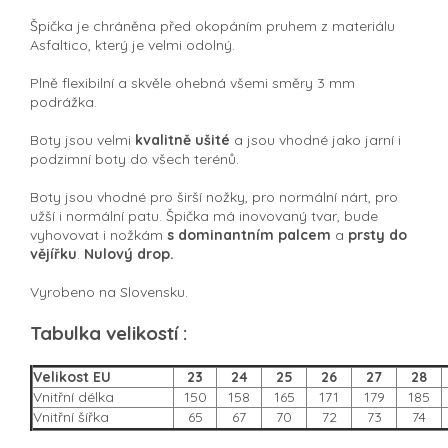
Špička je chráněna před okopáním pruhem z materiálu
Asfaltico, který je velmi odolný.
Plně flexibilní a skvěle ohebná všemi směry 3 mm
podrážka.
Boty jsou velmi
kvalitně ušité
a jsou vhodné jako jarní i
podzimní boty do všech terénů.
Boty jsou vhodné pro širší nožky, pro normální nárt, pro
užší i normální patu. Špička má inovovaný tvar, bude
vyhovovat i nožkám
s dominantním palcem
a
prsty do
vějířku
.
Nulový drop.
Vyrobeno na Slovensku.
Tabulka velikostí :
Velikost EU
23
24
25
26
27
28
Vnitřní délka
150
158
165
171
179
185
Vnitřní šířka
65
67
70
72
73
74