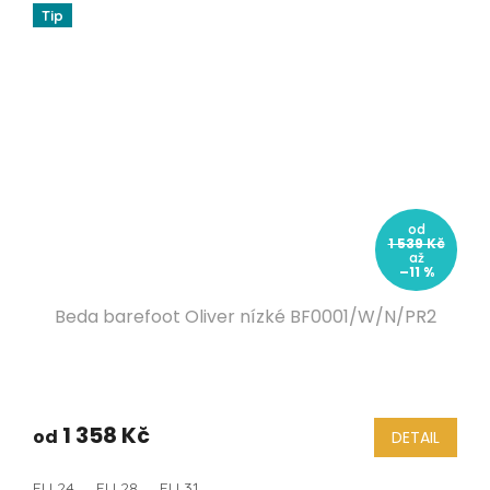
Tip
od
1 539 Kč
až
–11 %
Beda barefoot Oliver nízké BF0001/W/N/PR2
1 358 Kč
od
DETAIL
EU 24
EU 28
EU 31