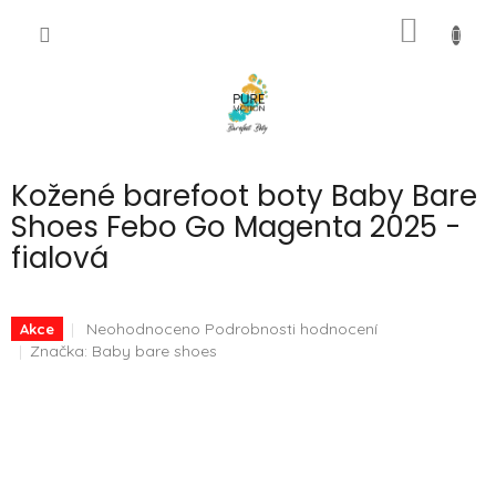
Přejít
NÁKUP
na
CZK
obsah
KOŠÍK
Kožené barefoot boty Baby Bare
Shoes Febo Go Magenta 2025 -
fialová
Průměrné
Neohodnoceno
Podrobnosti hodnocení
Akce
hodnocení
Značka:
Baby bare shoes
produktu
je
0,0
z
5
hvězdiček.