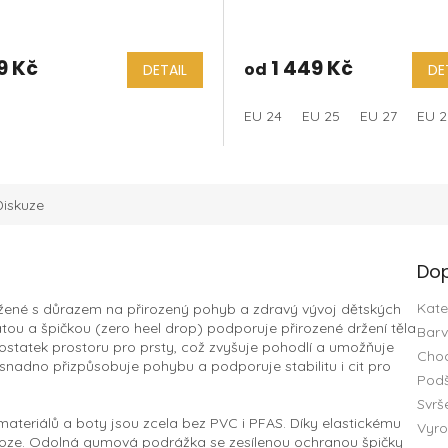
brown 2025 - růžová
9 Kč
1 449 Kč
od
DETAIL
DE
EU 24
EU 25
EU 27
EU 2
Diskuze
Dop
Kate
žené s důrazem na přirozený pohyb a zdravý vývoj dětských
tou a špičkou (zero heel drop) podporuje přirozené držení těla
Bar
ostatek prostoru pro prsty, což zvyšuje pohodlí a umožňuje
Chod
 snadno přizpůsobuje pohybu a podporuje stabilitu i cit pro
Podš
Svrš
teriálů a boty jsou zcela bez PVC i PFAS. Díky elastickému
Vyro
 noze. Odolná gumová podrážka se zesílenou ochranou špičky