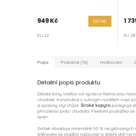
Rosa
949 Kč
1 73
DETAIL
EU 22
EU 28
Popis
Podobné (16)
Hodnocení
Detailní popis produktu
Dětské boty Vaellus od výrobce Reima jsou navr
chodidel. Konstrukce s nulovým rozdílem mezi pa
a správný styl chůze.
Široké kopyto
poskytuje d
přirozenou práci chodidla. Flexibilní podrážka se
terén.
Svršek obsahuje minimálně 50 % recyklovaných ma
šněrování se snadno nazouvají a dobře drží na