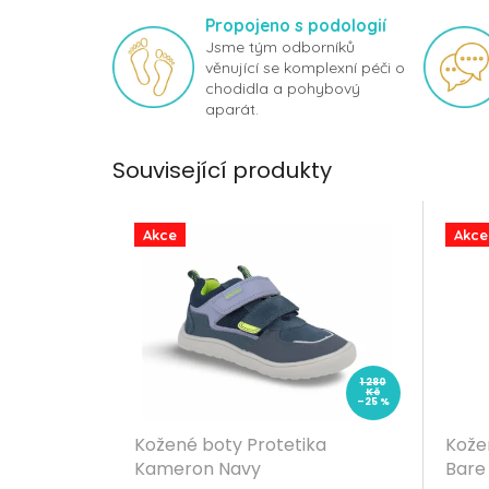
Propojeno s podologií
Jsme tým odborníků
věnující se komplexní péči o
chodidla a pohybový
aparát.
Související produkty
Akce
Akce
1 280
Kč
–25 %
Kožené boty Protetika
Kože
Kameron Navy
Bare