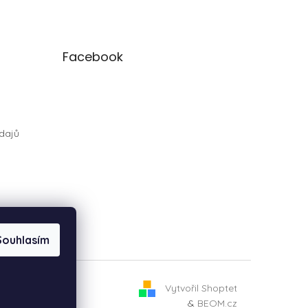
Facebook
dajů
Souhlasím
Vytvořil Shoptet
&
BEOM.cz