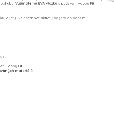
Zapí
m pohybu.
Vyjímatelná EVA vložka
s potiskem Happy Fit
u, výlety i volnočasové aktivity od jara do podzimu.
ostí
osti Happy Fit
ovaných materiálů