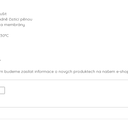
ušit
dně čistící pěnou
 na membrány
 30°C
r
vám budeme zasílat informace o nových produktech na našem e-sho