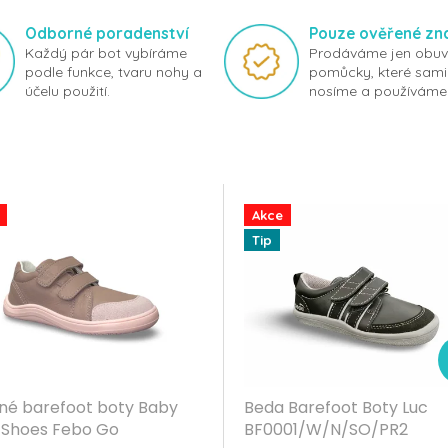
Odborné poradenství
Pouze ověřené zn
Každý pár bot vybíráme
Prodáváme jen obuv
podle funkce, tvaru nohy a
pomůcky, které sami
účelu použití.
nosíme a používáme
Akce
Tip
né barefoot boty Baby
Beda Barefoot Boty Luc
 Shoes Febo Go
BF0001/W/N/SO/PR2