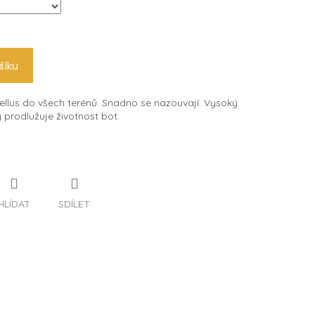
šíku
llus do všech terénů. Snadno se nazouvají. Vysoký
 prodlužuje životnost bot.
HLÍDAT
SDÍLET