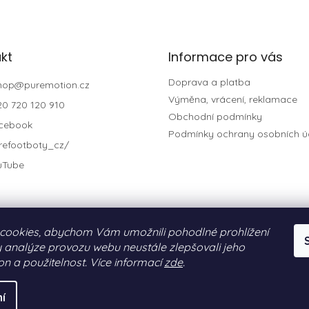
kt
Informace pro vás
Doprava a platba
hop
@
puremotion.cz
Výměna, vrácení, reklamace
20 720 120 910
Obchodní podmínky
cebook
Podmínky ochrany osobních ú
refootboty_cz/
uTube
cookies, abychom Vám umožnili pohodlné prohlížení
 analýze provozu webu neustále zlepšovali jeho
on a použitelnost. Více informací
zde
.
N®)
. Všechna práva vyhrazena.
í