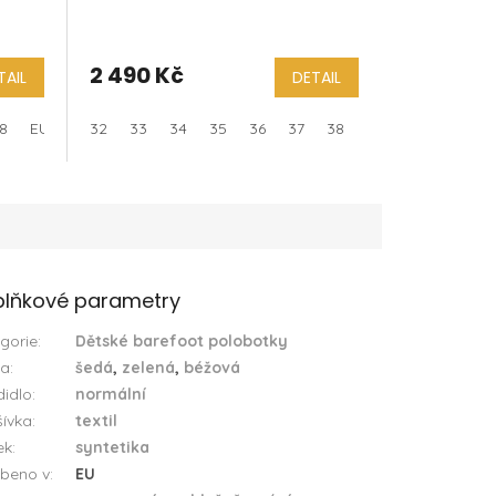
2 490 Kč
TAIL
DETAIL
8
EU 30
32
EU 31
33
EU 32
34
35
36
37
38
lňkové parametry
gorie
:
Dětské barefoot polobotky
va
:
šedá
,
zelená
,
béžová
idlo
:
normální
ívka
:
textil
ek
:
syntetika
beno v
:
EU