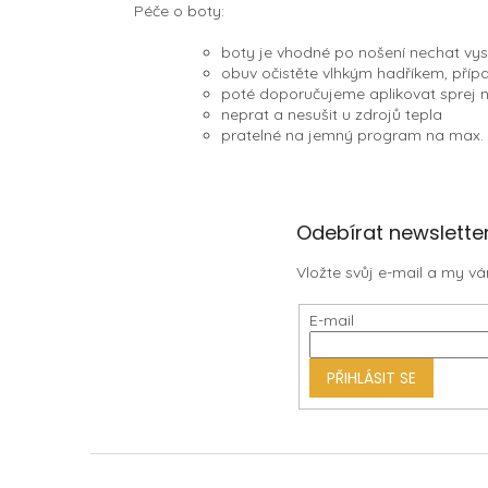
Péče o boty:
boty je vhodné po nošení nechat vys
obuv očistěte vlhkým hadříkem, přípa
poté doporučujeme aplikovat sprej
neprat a nesušit u zdrojů tepla
pratelné na jemný program na max.
Z
Odebírat newslette
á
Vložte svůj e-mail a my 
p
a
E-mail
t
í
PŘIHLÁSIT SE