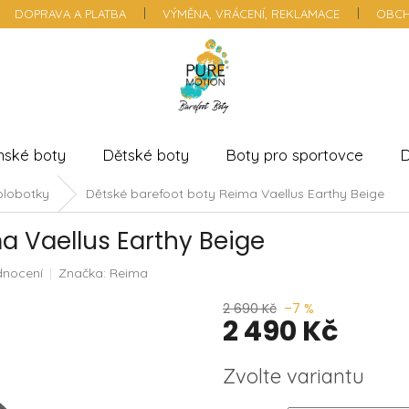
DOPRAVA A PLATBA
VÝMĚNA, VRÁCENÍ, REKLAMACE
OBCH
nské boty
Dětské boty
Boty pro sportovce
D
olobotky
Dětské barefoot boty Reima Vaellus Earthy Beige
a Vaellus Earthy Beige
dnocení
Značka:
Reima
2 690 Kč
–7 %
2 490 Kč
Měrná
Zvolte variantu
cena: