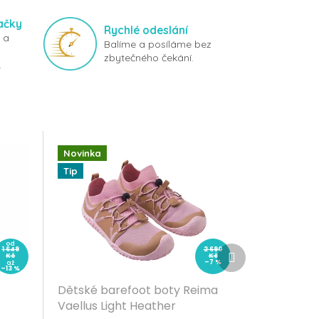
ačky
Rychlé odeslání
 a
Balíme a posíláme bez
zbytečného čekání.
.
Novinka
Tip
od
Další
1 649
2 690
Kč
Kč
produkt
–7 %
až
–13 %
Dětské barefoot boty Reima
Vaellus Light Heather