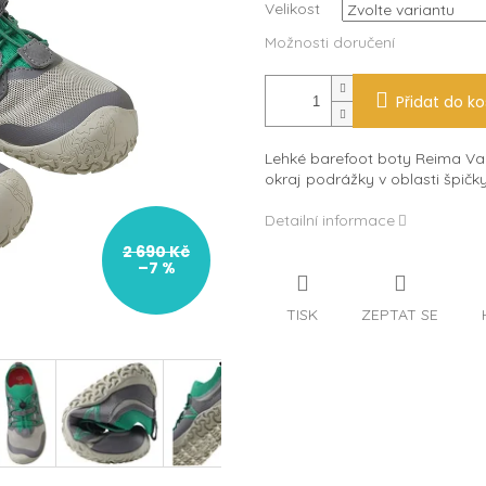
Velikost
Možnosti doručení
Přidat do ko
Lehké barefoot boty Reima Vae
okraj podrážky v oblasti špičky
Detailní informace
2 690 Kč
–7 %
TISK
ZEPTAT SE