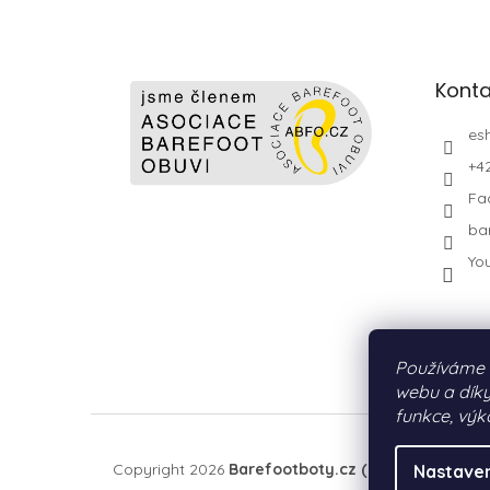
Konta
es
+4
Fa
ba
Yo
Používáme 
webu a díky
funkce, výk
Copyright 2026
Barefootboty.cz (by PURE MOTIO
Nastaven