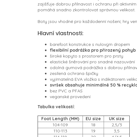
zajišťuje dobrou přilnavost i ochranu při aktivní
pomáhá snadno zkontrolovat správnou velikost.
Boty jsou vhodné pro každodenní nošení, hry venk
Hlavní vlastnosti:
barefoot konstrukce s nulovým dropem
flexibilní podrážka pro přirozený pohyb
široké kopyto s prostorem pro prsty
elastické šněrování pro snadné nazouvání
odolná gumová podrážka s dobrou přilnav
zesílená ochrana špičky
vyjímatelná EVA vložka s indikátorem velik
svršek obsahuje minimálně 50 % recykl
bez PVC a PFAS
veganské provedení
Tabulka velikostí:
Foot Length (MM)
EU size
UK size
104-109
18
2,5/3
110-113
19
3,5
114-119
20
4/4,5