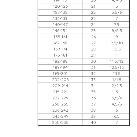
120-126
21
5
127-132
22
5,5/6
133-139
23
7
140-147
24
7,5
148-154
25
8/8,5
155-161
26
9
162-168
27
9,5/10
169-174
28
10,5
175-181
29
11
182-188
30
11,5/12
189-194
31
12,5/13
195-201
32
13,5
202-208
33
1/1,5
209-214
34
2/2,5
215-221
35
3
222-229
36
3,5/4
230-235
37
4,5/5
236-242
38
6
243-249
39
6,5
250-255
40
7