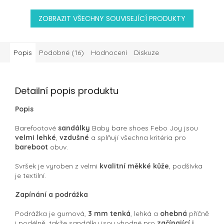
ZOBRAZIT VŠECHNY SOUVISEJÍCÍ PRODUKTY
Popis
Podobné (16)
Hodnocení
Diskuze
Detailní popis produktu
Popis
Barefootové
sandálky
Baby bare shoes Febo Joy jsou
velmi lehké
,
vzdušné
a splňují všechna kritéria pro
bareboot
obuv.
Svršek je vyroben z velmi
kvalitní měkké kůže
, podšívka
je textilní.
Zapínání a podrážka
Podrážka je
gumová,
3 mm tenká
, lehká a
ohebná
příčně
i podélně, takže sandálky jsou vhodné pro
začínající i