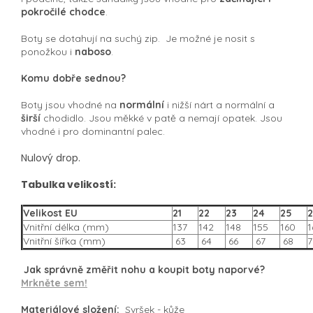
pokročilé chodce
.
Boty se dotahují na suchý zip. Je možné je nosit s
ponožkou i
naboso
.
Komu dobře sednou?
Boty jsou vhodné na
normální
i nižší nárt a normální a
širší
chodidlo. Jsou měkké v patě a nemají opatek. Jsou
vhodné i pro dominantní palec.
Nulový drop.
Tabulka velikostí:
Velikost EU
21
22
23
24
25
2
Vnitřní délka (mm)
137
142
148
155
160
1
Vnitřní šířka (mm)
63
64
66
67
68
7
Jak správně změřit nohu a koupit boty naporvé?
Mrkněte sem!
Materiálové složení:
Svršek - kůže