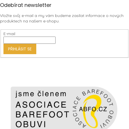
Z
Odebírat newsletter
á
Vložte svůj e-mail a my vám budeme zasílat informace o nových
p
produktech na našem e-shopu.
a
t
E-mail
í
PŘIHLÁSIT SE