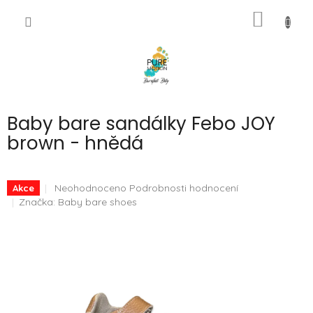
Přejít
NÁKUP
na
CZK
obsah
KOŠÍK
Baby bare sandálky Febo JOY
brown - hnědá
Průměrné
Neohodnoceno
Podrobnosti hodnocení
Akce
hodnocení
Značka:
Baby bare shoes
produktu
je
0,0
z
5
hvězdiček.