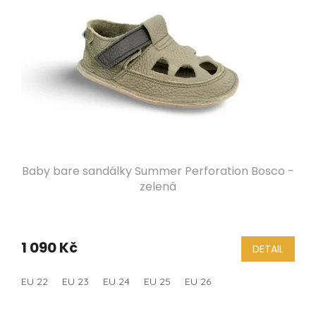
Baby bare sandálky Summer Perforation Bosco -
zelená
1 090 Kč
DETAIL
EU 22
EU 23
EU 24
EU 25
EU 26