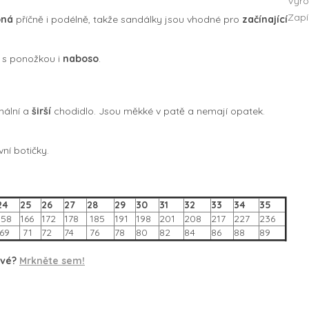
Vyro
Zapí
bná
příčně i podélně, takže sandálky jsou vhodné pro
začínající
t s ponožkou i
naboso
.
mální a
širší
chodidlo. Jsou měkké v patě a nemají opatek.
vní botičky.
24
25
26
27
28
29
30
31
32
33
34
35
158
166
172
178
185
191
198
201
208
217
227
236
69
71
72
74
76
78
80
82
84
86
88
89
rvé?
Mrkněte sem!