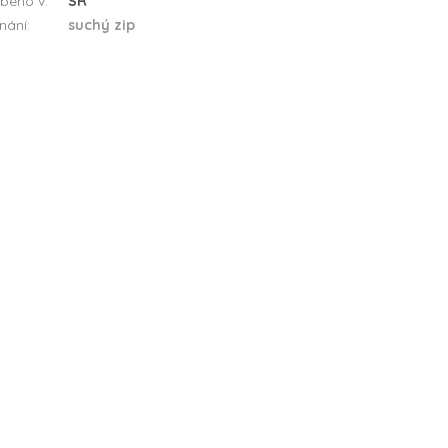
beno v
:
SR
nání
:
suchý zip