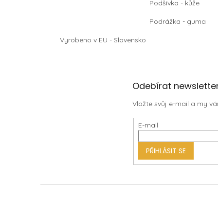
Podšívka - kůže
Podrážka - guma
Vyrobeno v EU - Slovensko
Z
Odebírat newslette
á
Vložte svůj e-mail a my 
p
a
E-mail
t
í
PŘIHLÁSIT SE