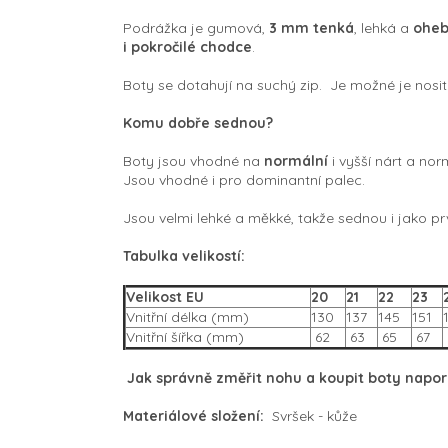
Podrážka je
gumová,
3 mm tenká
, lehká a
ohe
i pokročilé chodce
.
Boty se dotahují na suchý zip. Je možné je nosi
Komu dobře sednou?
Boty jsou vhodné na
normální
i vyšší nárt a nor
Jsou vhodné i pro dominantní palec.
Jsou velmi lehké a měkké, takže sednou i jako pr
Tabulka velikostí:
Velikost EU
20
21
22
23
Vnitřní délka (mm)
130
137
145
151
Vnitřní šířka (mm)
62
63
65
67
Jak správně změřit nohu a koupit boty napo
Materiálové složení:
Svršek - kůže