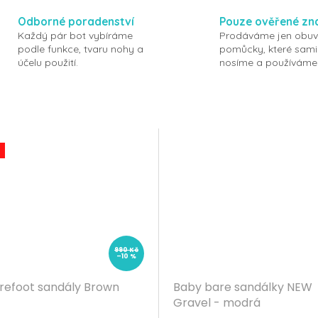
Odborné poradenství
Pouze ověřené zn
Každý pár bot vybíráme
Prodáváme jen obuv
podle funkce, tvaru nohy a
pomůcky, které sami
účelu použití.
nosíme a používáme
990 Kč
–10 %
arefoot sandály Brown
Baby bare sandálky NEW
Gravel - modrá