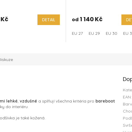
 Kč
1 140 Kč
od
DETAIL
DE
EU 27
EU 29
EU 30
EU 
Diskuze
Dop
Kate
EAN
:
lmi lehké
,
vzdušné
a splňují všechna kritéria pro
bareboot
Bar
y do interiéru.
Chod
podšívka je také kožená.
Podš
Svrš