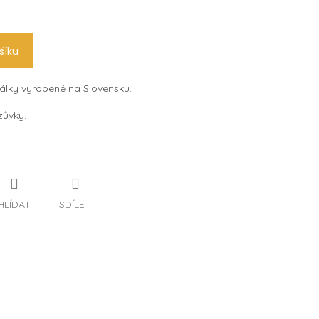
šíku
álky vyrobené na Slovensku.
ezůvky.
HLÍDAT
SDÍLET