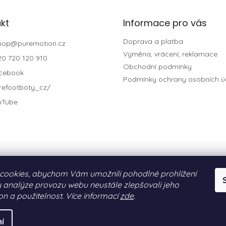
kt
Informace pro vás
Doprava a platba
hop
@
puremotion.cz
Výměna, vrácení, reklamace
20 720 120 910
Obchodní podmínky
cebook
Podmínky ochrany osobních ú
refootboty_cz/
uTube
cookies, abychom Vám umožnili pohodlné prohlížení
 analýze provozu webu neustále zlepšovali jeho
on a použitelnost. Více informací
zde
.
N®)
. Všechna práva vyhrazena.
í