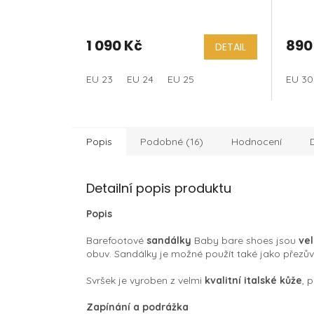
1 090 Kč
890
DETAIL
EU 23
EU 24
EU 25
EU 30
Popis
Podobné (16)
Hodnocení
Detailní popis produktu
Popis
Barefootové
sandálky
Baby bare shoes jsou
ve
obuv. Sandálky je možné použít také jako přezůvk
Svršek je vyroben z velmi
kvalitní italské kůže
, 
Zapínání a podrážka