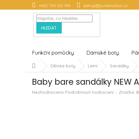
Přejít
+420 720 120 910
eshop@puremotion.cz
na
obsah
HLEDAT
Funkční pomůcky
Dámské boty
Pá
Domů
Dětské boty
Letní
Sandálky
Baby bare sandálky NEW Al
Průměrné
Neohodnoceno
Podrobnosti hodnocení
Značka:
B
hodnocení
produktu
je
0,0
z
5
hvězdiček.