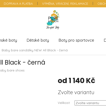
DOPRAVA A PLATBA
VÝMĚNA, VRÁCENÍ, REKLAMACE
OBCH
nské boty
Dětské boty
Boty pro sportovce
D
Baby bare sandálky NEW All Black - černá
l Black - černá
aby bare shoes
od
1 140 Kč
Měrná
Zvolte variantu
cena:
Velikost