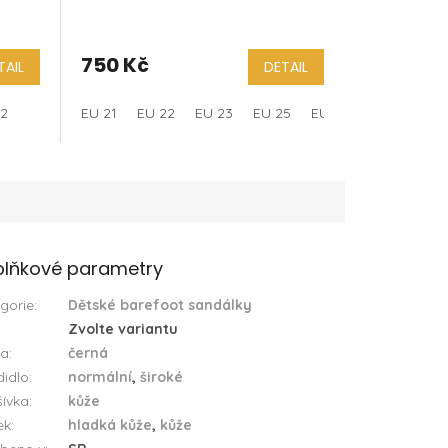
750 Kč
TAIL
DETAIL
32
EU 21
EU 22
EU 23
EU 25
EU 30
lňkové parametry
gorie
:
Dětské barefoot sandálky
Zvolte variantu
va
:
černá
idlo
:
normální
,
široké
ívka
:
kůže
ek
:
hladká kůže
,
kůže