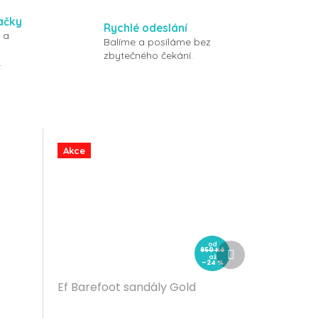
ačky
Rychlé odeslání
 a
Balíme a posíláme bez
zbytečného čekání.
.
Akce
od
Další
950 Kč
až
produkt
–24 %
Ef Barefoot sandály Gold