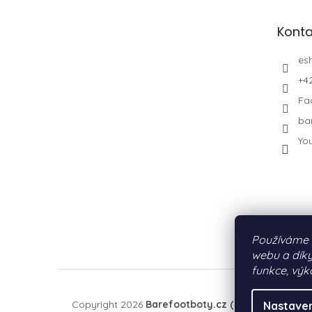
Konta
es
+4
Fa
ba
Yo
Používáme 
webu a díky
funkce, výk
Copyright 2026
Barefootboty.cz (by PURE MOTIO
Nastaven