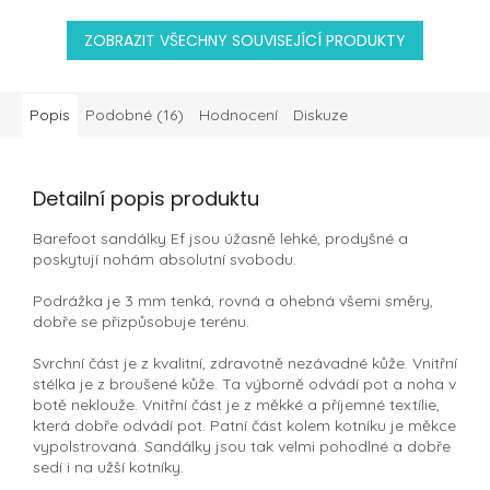
ZOBRAZIT VŠECHNY SOUVISEJÍCÍ PRODUKTY
Popis
Podobné (16)
Hodnocení
Diskuze
Detailní popis produktu
Barefoot sandálky Ef jsou úžasně lehké, prodyšné a
poskytují nohám absolutní svobodu.
Podrážka je 3 mm tenká, rovná a ohebná všemi směry,
dobře se přizpůsobuje terénu.
Svrchní část je z kvalitní, zdravotně nezávadné kůže. Vnitřní
stélka je z broušené kůže. Ta výborně odvádí pot a noha v
botě neklouže. Vnitřní část je z měkké a příjemné textílie,
která dobře odvádí pot. Patní část kolem kotníku je měkce
vypolstrovaná. Sandálky jsou tak velmi pohodlné a dobře
sedí i na užší kotníky.