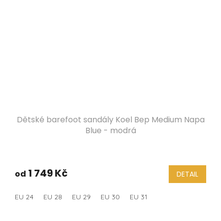
Dětské barefoot sandály Koel Bep Medium Napa
Blue - modrá
1 749 Kč
od
DETAIL
EU 24
EU 28
EU 29
EU 30
EU 31