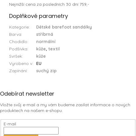
Nejnižší cena za posledních 30 dní 759,-
Doplňkové parametry
Kategorie
:
Dětské barefoot sandálky
Barva
:
stříbrná
Chodidlo
:
normální
Podšívka
:
kůže
,
textil
Svršek
:
kůže
Vyrobeno v
:
EU
Zapínání
:
suchý zip
Z
Odebírat newsletter
á
Vložte svůj e-mail a my vám budeme zasílat informace o nových
p
produktech na našem e-shopu.
a
t
E-mail
í