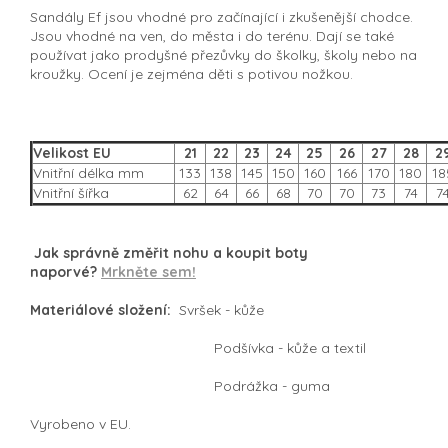
Sandály Ef jsou vhodné pro začínající i zkušenější chodce.
Jsou vhodné na ven, do města i do terénu. Dají se také
používat jako prodyšné přezůvky do školky, školy nebo na
kroužky. Ocení je zejména děti s potivou nožkou.
Velikost EU
21
22
23
24
25
26
27
28
2
Vnitřní délka mm
133
138
145
150
160
166
170
180
18
Vnitřní šířka
62
64
66
68
70
70
73
74
7
Jak správně změřit nohu a koupit boty
naporvé?
Mrkněte sem!
Materiálové složení:
Svršek - kůže
Podšívka - kůže a textil
Podrážka - guma
Vyrobeno v EU.