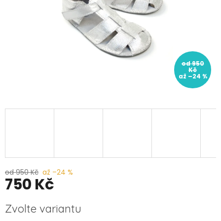
od 950
Kč
až –24 %
od 950 Kč
až –24 %
750 Kč
Měrná
Zvolte variantu
cena: