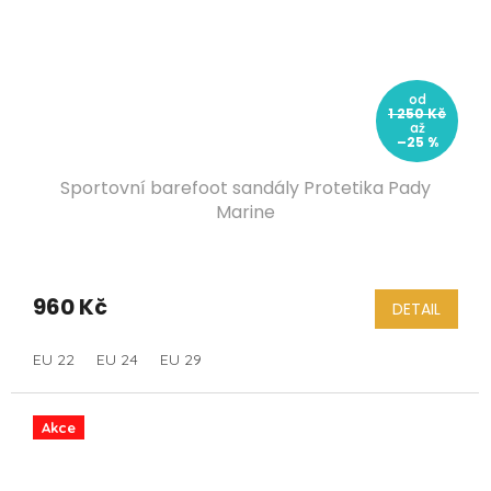
od
1 250 Kč
až
–25 %
Sportovní barefoot sandály Protetika Pady
Marine
960 Kč
DETAIL
EU 22
EU 24
EU 29
Akce