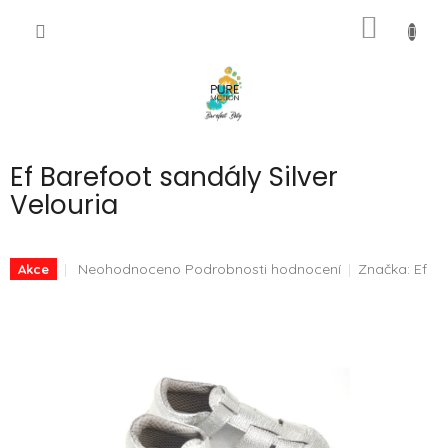
Přejít
NÁKUP
na
CZK
obsah
KOŠÍK
Ef Barefoot sandály Silver
Velouria
Průměrné
Neohodnoceno
Podrobnosti hodnocení
Značka:
Ef
Akce
hodnocení
produktu
je
0,0
z
5
hvězdiček.