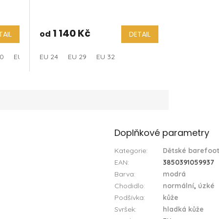
1 140 Kč
od
TAIL
DETAIL
30
EU 32
EU 24
EU 34
EU 29
EU 32
Doplňkové parametry
Kategorie
:
Dětské barefoot
EAN
:
3850391059937
Barva
:
modrá
Chodidlo
:
normální
,
úzké
Podšívka
:
kůže
Svršek
:
hladká kůže