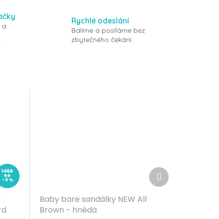
ačky
Rychlé odeslání
 a
Balíme a posíláme bez
zbytečného čekání.
.
Další
1 659
Kč
produkt
–9 %
y
Baby bare sandálky NEW All
rd
Brown - hnědá