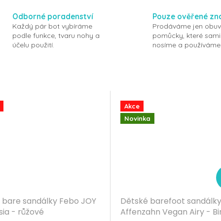
Odborné poradenství
Pouze ověřené zn
Každý pár bot vybíráme
Prodáváme jen obuv
podle funkce, tvaru nohy a
pomůcky, které sami
účelu použití.
nosíme a používáme
Akce
Novinka
 bare sandálky Febo JOY
Dětské barefoot sandálk
ia - růžové
Affenzahn Vegan Airy - Bi