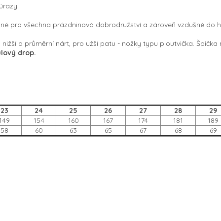
 úrazy.
né pro všechna prázdninová dobrodružství a zároveň vzdušné do ho
nižší a průměrní nárt, pro užší patu - nožky typu ploutvička. Špičk
lový drop.
23
24
25
26
27
28
29
149
154
160
167
174
181
189
58
60
63
65
67
68
69