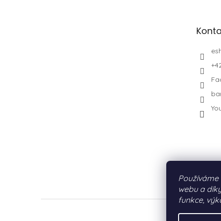
Konta
es
+4
Fa
ba
Yo
Používáme 
webu a díky
funkce, výk