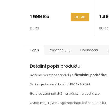
1 599 Kč
1 49
DETAIL
EU 32
EU 23
Popis
Podobné (16)
Hodnocení
Detailní popis produktu
Kožené barefoot sandály s
flexibilní podrážk
Svršek je tvořený kvalitní
hladké kůže.
Boty se zapínají dvěma pásky na suchý zip.
Uvnitř mají rovnou vyjímatelnou koženou stélku.