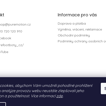
kt
Informace pro vás
Doprava a platba
hop
@
puremotion.cz
Výměna, vrácení, reklamace
20 720 120 910
Obchodní podmínky
cebook
Podmínky ochrany osobních ú
refootboty_cz/
uTube
cookies, abychom Vám umožnili pohodlné prohlížení
 analýze provozu webu neustále zlepšovali jeho
on a použitelnost. Více informací
zde
.