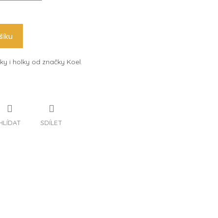
šíku
ky i holky od značky Koel.
HLÍDAT
SDÍLET