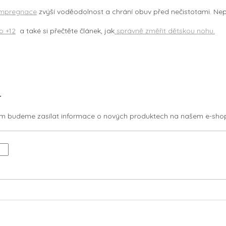
Impregnace
zvýší voděodolnost a chrání obuv před nečistotami. Nepr
o +12
a také si přečtěte článek, jak
správně změřit dětskou nohu.
r
vám budeme zasílat informace o nových produktech na našem e-sho