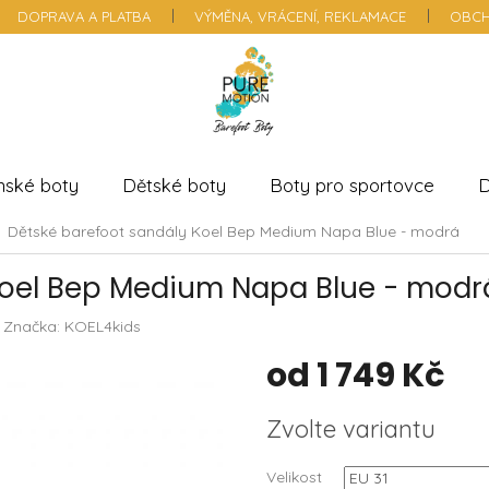
DOPRAVA A PLATBA
VÝMĚNA, VRÁCENÍ, REKLAMACE
OBCH
nské boty
Dětské boty
Boty pro sportovce
D
Dětské barefoot sandály Koel Bep Medium Napa Blue - modrá
Koel Bep Medium Napa Blue - modr
Značka:
KOEL4kids
od
1 749 Kč
Měrná
Zvolte variantu
cena:
Velikost