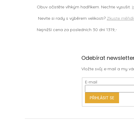
Obuv očistěte vlhkým hadříkem. Nechte vysušit.
Nevíte si rady s výběrem velikosti?
Zkuste měřidl
Nejnižší cena za posledních 30 dní 1319,-
Z
Odebírat newslette
á
Vložte svůj e-mail a my 
p
a
E-mail
t
í
PŘIHLÁSIT SE