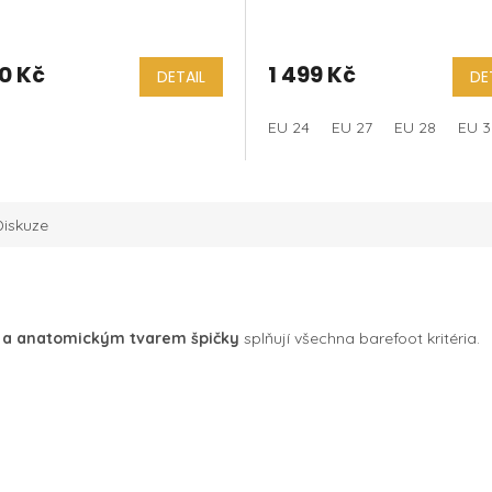
růžová
0 Kč
1 499 Kč
DETAIL
DE
EU 24
EU 27
EU 28
EU 
Diskuze
ou a anatomickým tvarem špičky
splňují všechna barefoot kritéria.