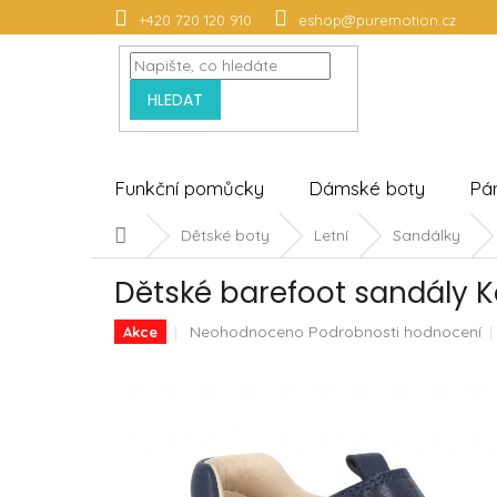
Přejít
+420 720 120 910
eshop@puremotion.cz
na
obsah
HLEDAT
Funkční pomůcky
Dámské boty
Pá
Domů
Dětské boty
Letní
Sandálky
Dětské barefoot sandály 
Průměrné
Neohodnoceno
Podrobnosti hodnocení
Akce
hodnocení
produktu
je
0,0
z
5
hvězdiček.