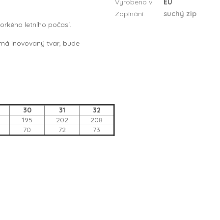
Vyrobeno v
:
EU
Zapínání
:
suchý zip
rkého letního počasí.
a má inovovaný tvar, bude
30
31
32
195
202
208
70
72
73