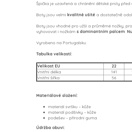
Špička je uzavřená a chránění dětské prsty před
Boty jsou velmi
kvalitně ušité
a dostatečně odol
Boty jsou vhodné pro užší a průměrné nožky, pro 
vyhovovat i nožkám
s dominantním palcem
.
Nu
Vyrobeno na Portugalsku.
Tabulka velikostí:
Velikost EU
22
Vnitřní délka
141
Vnitřní šířka
56
Materiálové složení:
materiál svršku –⁠ kůže
materiál podšívky –⁠ kůže
podešev –⁠ přírodní guma
Údržba obuvi: