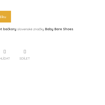
šíku
t bačkory
slovenské značky
Baby Bare Shoes
.
HLÍDAT
SDÍLET