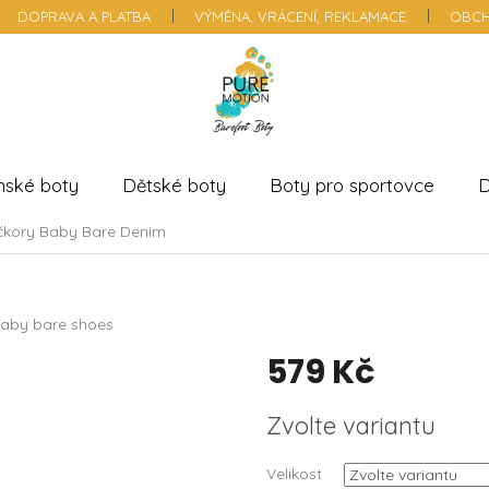
DOPRAVA A PLATBA
VÝMĚNA, VRÁCENÍ, REKLAMACE
OBCH
nské boty
Dětské boty
Boty pro sportovce
D
čkory Baby Bare Denim
aby bare shoes
579 Kč
Měrná
Zvolte variantu
cena:
Velikost