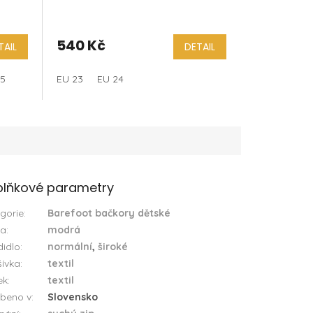
540 Kč
TAIL
DETAIL
35
EU 23
EU 24
lňkové parametry
gorie
:
Barefoot bačkory dětské
va
:
modrá
idlo
:
normální
,
široké
ívka
:
textil
ek
:
textil
beno v
:
Slovensko