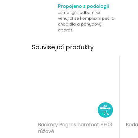
Propojeno s podologií
Jsme tým odborníků
věnující se komplexní péči o
chodidla a pohybový
aparát.
Související produkty
od
520 Kč
až
–7 %
Bačkory Pegres barefoot BF03
Beda
růžové