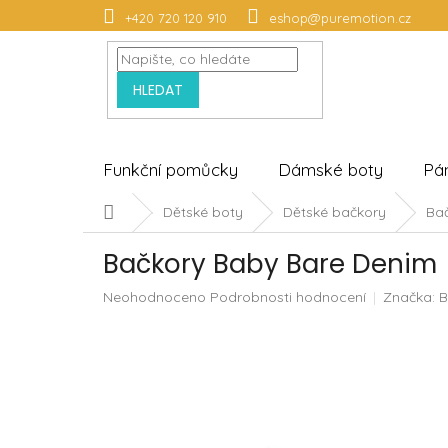
Přejít
+420 720 120 910
eshop@puremotion.cz
na
obsah
HLEDAT
Funkční pomůcky
Dámské boty
Pá
Domů
Dětské boty
Dětské bačkory
Ba
Bačkory Baby Bare Denim
Průměrné
Neohodnoceno
Podrobnosti hodnocení
Značka:
B
hodnocení
produktu
je
0,0
z
5
hvězdiček.