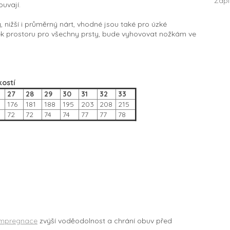
Zapí
ouvají.
 nižší i průměrný nárt, vhodné jsou také pro úzké
ek prostoru pro všechny prsty, bude vyhovovat nožkám ve
kostí
27
28
29
30
31
32
33
176
181
188
195
203
208
215
72
72
74
74
77
77
78
Impregnace
zvýší voděodolnost a chrání obuv před