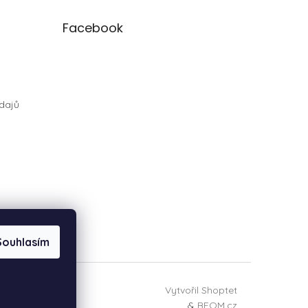
Facebook
dajů
Souhlasím
Vytvořil Shoptet
&
BEOM.cz