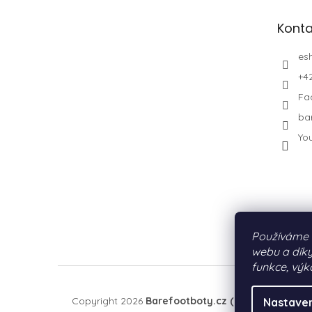
Konta
es
+4
Fa
ba
Yo
Používáme 
webu a díky
funkce, výk
Copyright 2026
Barefootboty.cz (by PURE MOTIO
Nastaven