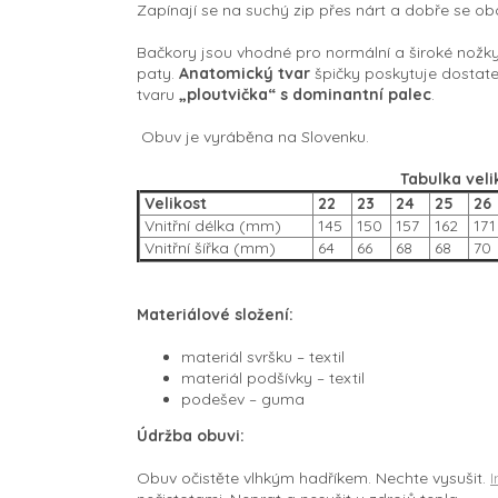
Zapínají se na suchý zip
přes nárt
a dobře se ob
Bačkory jsou vhodné pro normální a široké nožky,
paty.
Anatomický tvar
špičky poskytuje dostat
tvaru
„ploutvička“
s dominantní palec
.
Obuv je vyráběna na Slovenku.
Tabulka veli
Velikost
22
23
24
25
26
Vnitřní délka (mm)
145
150
157
162
171
Vnitřní šířka (mm)
64
66
68
68
70
Materiálové složení:
materiál svršku –⁠ textil
materiál podšívky –⁠ textil
podešev –⁠ guma
Údržba obuvi:
Obuv očistěte vlhkým hadříkem. Nechte vysušit.