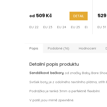
509 Kč
529
od
DETAIL
EU 22
EU 23
EU 24
EU 25
EU 28
EU 31
EU 2
Popis
Podobné (16)
Hodnocení
Detailní popis produktu
Sandálkové bačkory
od značky Baby Bare Shoes 
Svršek boty je z odolného textilního plátna, střih
Podrážka je tenká 3mm a perfektně flexibilní.
V patě jsou mírně zpevněné.