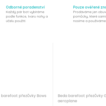
Odborné poradenství
Pouze ověřené zn
Každý pár bot vybíráme
Prodáváme jen obuv
podle funkce, tvaru nohy a
pomůcky, které sami
účelu použití.
nosíme a používáme
 barefoot přezůvky Bows
Beda barefoot přezůvky 
aeroplane