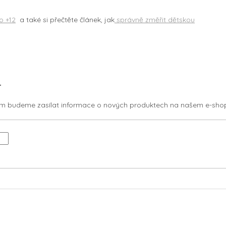
o +12
a také si přečtěte článek, jak
správně změřit dětskou
r
vám budeme zasílat informace o nových produktech na našem e-sho