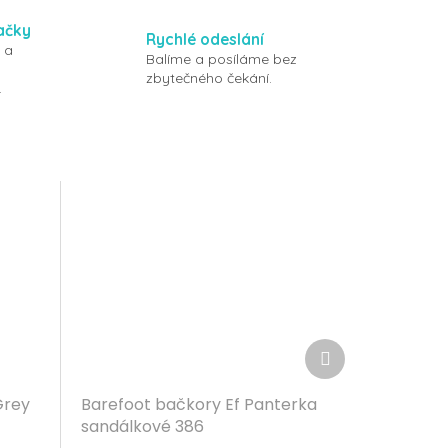
ačky
Rychlé odeslání
 a
Balíme a posíláme bez
zbytečného čekání.
.
Další
produkt
Grey
Barefoot bačkory Ef Panterka
sandálkové 386