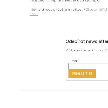
nečistotami. Neprat a nesušit u zdrojů tepla.
Nevíte si rady s výběrem velikosti?
Zkuste měřidl
nohu.
Z
Odebírat newslette
á
Vložte svůj e-mail a my 
p
a
E-mail
t
í
PŘIHLÁSIT SE