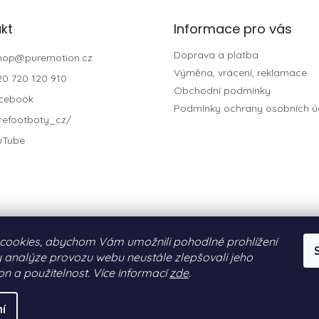
kt
Informace pro vás
Doprava a platba
hop
@
puremotion.cz
Výměna, vrácení, reklamace
20 720 120 910
Obchodní podmínky
cebook
Podmínky ochrany osobních ú
refootboty_cz/
uTube
cookies, abychom Vám umožnili pohodlné prohlížení
 analýze provozu webu neustále zlepšovali jeho
on a použitelnost. Více informací
zde
.
N®)
. Všechna práva vyhrazena.
í