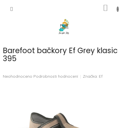
Přejít
NÁKUP
na
CZK
obsah
KOŠÍK
Barefoot bačkory Ef Grey klasic
395
Průměrné
Neohodnoceno
Podrobnosti hodnocení
Značka:
Ef
hodnocení
produktu
je
0,0
z
5
hvězdiček.