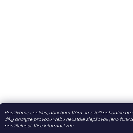
Používáme cookies, abychom Vám umožnili pohodlné proh
díky analýze provozu webu neustále zlepšovali jeho funkc
použitelnost. Více informací
zde
.