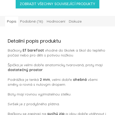
ZOBRAZIT VŠECHNY SOUVISEJÍCÍ PRODUKTY
Popis
Podobné (16)
Hodnocení
Diskuze
Detailní popis produktu
Bačkory
Ef barefoot
vhodné do školek a škol do teplého
počasí nebo pro děti s potivou nožkou.
Špička je velmi dobře anatomicky tvarovaná, prsty mají
dostatečný prostor
.
Podrážka je tenká
2 mm
, velmi dobře
ohebná
všemi
směry a rovná s nulovým dropem.
Boty mají rovnou vyjímatelnou stélku.
Svršek je z prodyšného plátna.
Bačkory se zapínají na
suchý zip
a jdou dobře utáhnout i