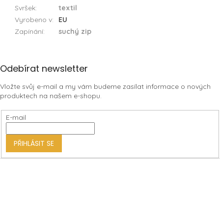
Svršek
:
textil
Vyrobeno v
:
EU
Zapínání
:
suchý zip
Z
Odebírat newsletter
á
Vložte svůj e-mail a my vám budeme zasílat informace o nových
p
produktech na našem e-shopu.
a
t
E-mail
í
PŘIHLÁSIT SE