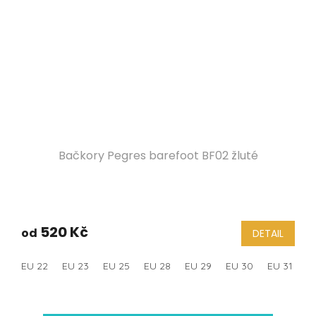
Bačkory Pegres barefoot BF02 žluté
520 Kč
od
DETAIL
EU 22
EU 23
EU 25
EU 28
EU 29
EU 30
EU 31