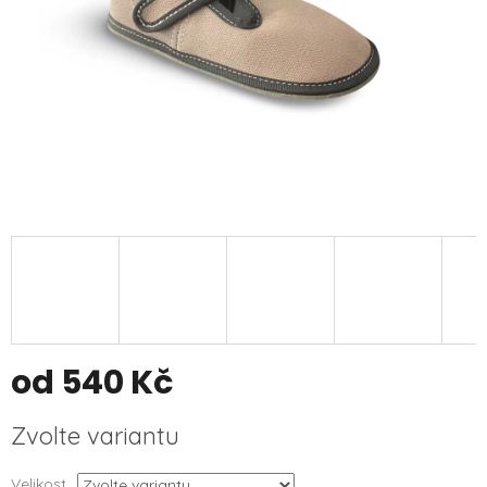
od
540 Kč
Měrná
Zvolte variantu
cena:
Velikost