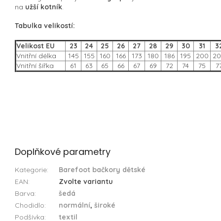
na
užší kotník
.
Tabulka velikostí:
Velikost EU
23
24
25
26
27
28
29
30
31
3
Vnitřní délka
145
155
160
166
173
180
186
195
200
20
Vnitřní šířka
61
63
65
66
67
69
72
74
75
7
Doplňkové parametry
Kategorie
:
Barefoot bačkory dětské
EAN
:
Zvolte variantu
Barva
:
šedá
Chodidlo
:
normální
,
široké
Podšívka
:
textil