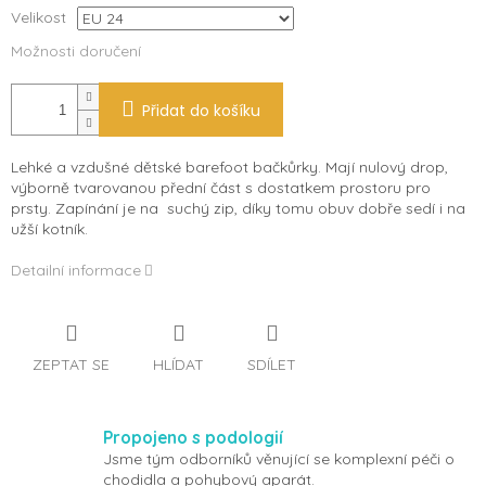
Velikost
Možnosti doručení
Přidat do košíku
Lehké a vzdušné dětské barefoot bačkůrky. Mají nulový drop,
výborně tvarovanou přední část s dostatkem prostoru pro
prsty. Zapínání je na suchý zip, díky tomu obuv dobře sedí i na
užší kotník.
Detailní informace
ZEPTAT SE
HLÍDAT
SDÍLET
Propojeno s podologií
Jsme tým odborníků věnující se komplexní péči o
chodidla a pohybový aparát.