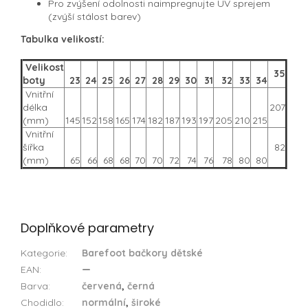
Pro zvýšení odolnosti naimpregnujte UV sprejem
(zvýší stálost barev)
Tabulka velikostí:
Velikost
35
boty
23
24
25
26
27
28
29
30
31
32
33
34
Vnitřní
délka
207
(mm)
145
152
158
165
174
182
187
193
197
205
210
215
Vnitřní
šířka
82
(mm)
65
66
68
68
70
70
72
74
76
78
80
80
Doplňkové parametry
Kategorie
:
Barefoot bačkory dětské
EAN
:
—
Barva
:
červená
,
černá
Chodidlo
:
normální
,
široké