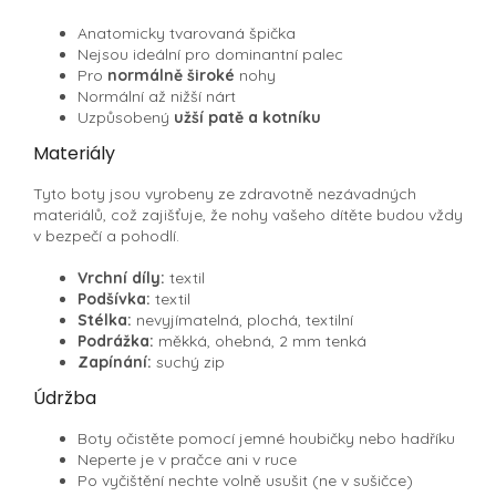
Anatomicky tvarovaná špička
Nejsou ideální pro dominantní palec
Pro
normálně široké
nohy
Normální až nižší nárt
Uzpůsobený
užší patě a kotníku
Materiály
Tyto boty jsou vyrobeny ze zdravotně nezávadných
materiálů, což zajišťuje, že nohy vašeho dítěte budou vždy
v bezpečí a pohodlí.
Vrchní díly:
textil
Podšívka:
textil
Stélka:
nevyjímatelná, plochá, textilní
Podrážka:
měkká, ohebná, 2 mm tenká
Zapínání:
suchý zip
Údržba
Boty očistěte pomocí jemné houbičky nebo hadříku
Neperte je v pračce ani v ruce
Po vyčištění nechte volně usušit (ne v sušičce)