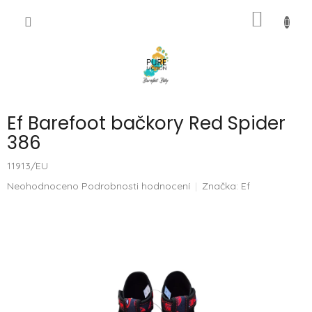
Přejít
NÁKUP
na
CZK
obsah
KOŠÍK
Ef Barefoot bačkory Red Spider
386
11913/EU
Průměrné
Neohodnoceno
Podrobnosti hodnocení
Značka:
Ef
hodnocení
produktu
je
0,0
z
5
hvězdiček.