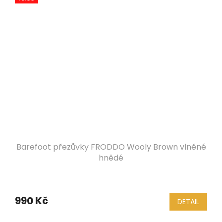
Barefoot přezůvky FRODDO Wooly Brown vlněné
hnědé
990 Kč
DETAIL