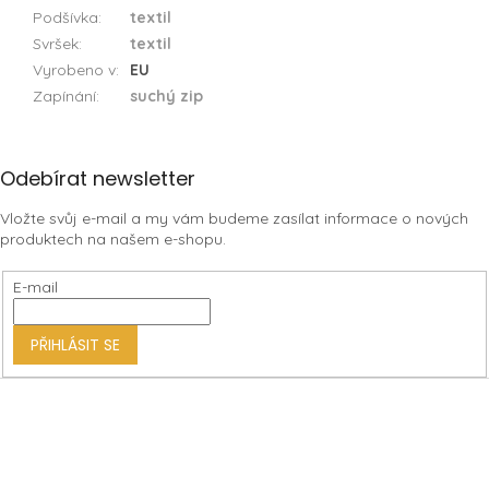
Podšívka
:
textil
Svršek
:
textil
Vyrobeno v
:
EU
Zapínání
:
suchý zip
Z
Odebírat newsletter
á
Vložte svůj e-mail a my vám budeme zasílat informace o nových
p
produktech na našem e-shopu.
a
t
E-mail
í
PŘIHLÁSIT SE