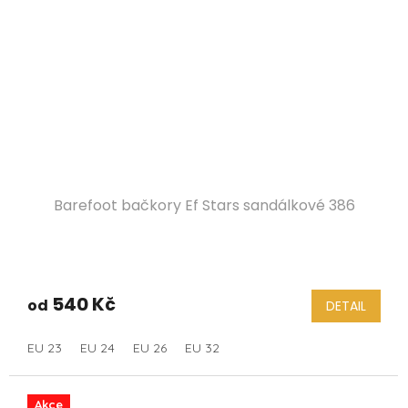
Barefoot bačkory Ef Stars sandálkové 386
540 Kč
od
DETAIL
EU 23
EU 24
EU 26
EU 32
Akce