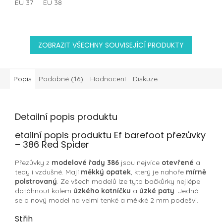
EU 37
EU 38
ZOBRAZIT VŠECHNY SOUVISEJÍCÍ PRODUKTY
Popis
Podobné (16)
Hodnocení
Diskuze
Detailní popis produktu
etailní popis produktu Ef barefoot přezůvky
– 386 Red Spider
Přezůvky z
modelové řady 386
jsou nejvíce
otevřené
a
tedy i vzdušné. Mají
měkký opatek
, který je nahoře
mírně
polstrovaný
. Ze všech modelů lze tyto bačkůrky nejlépe
dotáhnout kolem
úzkého kotníčku
a
úzké paty
. Jedná
se o nový model na velmi tenké a měkké 2 mm podešvi.
Střih