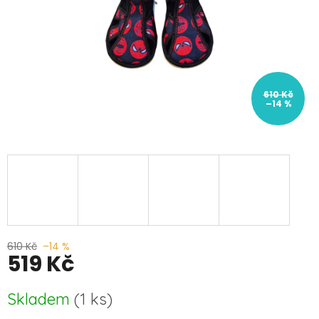
610 Kč
–14 %
610 Kč
–14 %
519 Kč
Měrná
Skladem
(
1 ks
)
cena: