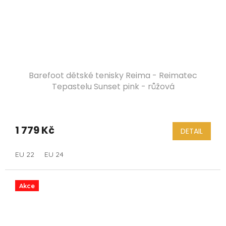
Barefoot dětské tenisky Reima - Reimatec
Tepastelu Sunset pink - růžová
1 779 Kč
DETAIL
EU 22
EU 24
Akce