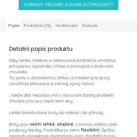
ZOBRAZIT VŠECHNY SOUVISEJÍCÍ PRODUKTY
Popis
Podobné (16)
Hodnocení
Diskuze
Detailní popis produktu
Díky tenké, ohebné a neklouzavé podrážce umožňují
přirozenou dynamiku chůze a postupné odvalování
chodidla.
To spolu s dostatečnou šířkou a místem pro prsty
umožňuje přirozený a zdravý vývoj nohou.
, takže děti nebudou mít s obouvání žádný problém.
Vhodné jsou pro teplé letní dny.
Lehké barefootové boty do města i do přírody.
Boty jsou
velmi lehké
,
ohebné
, s rovnou stélkou bez
podpory klenby. Podrážka je velmi
flexibilní
. Špička
opravdu respektuje anatomický tvar chodidla a jsou