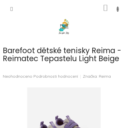
Přejít
NÁKUP
na
CZK
obsah
KOŠÍK
Barefoot dětské tenisky Reima -
Reimatec Tepastelu Light Beige
Průměrné
Neohodnoceno
Podrobnosti hodnocení
Značka:
Reima
hodnocení
produktu
je
0,0
z
5
hvězdiček.