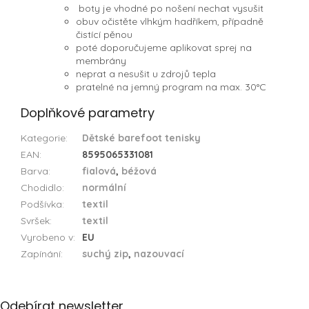
boty je vhodné po nošení nechat vysušit
obuv očistěte vlhkým hadříkem, případně
čistící pěnou
poté doporučujeme aplikovat sprej na
membrány
neprat a nesušit u zdrojů tepla
pratelné na jemný program na max. 30°C
Doplňkové parametry
Kategorie
:
Dětské barefoot tenisky
EAN
:
8595065331081
Barva
:
fialová
,
béžová
Chodidlo
:
normální
Podšívka
:
textil
Svršek
:
textil
Vyrobeno v
:
EU
Zapínání
:
suchý zip
,
nazouvací
Z
Odebírat newsletter