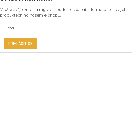
á
Vložte svůj e-mail a my vám budeme zasílat informace o nových
p
produktech na našem e-shopu.
a
t
E-mail
í
PŘIHLÁSIT SE