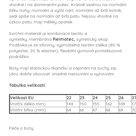
vhodné i na dominantní palec. Krásně sednou na normální
šířku nohy, normální a vyšší nárt, normální až širší kotník,
sedí spíše na normální až širší patu. Nejsou vhodné na
úzkou patu, mají měkký opatek.
Svrchní materiál je kombinace textilu a
syntetiky,
membrána
Reimatec,
syntetický okop.
P
odšívka je ze síťoviny, vyjímatelná textilní stélka (80 %
polyester, 20 % elastan), flexibilní gumová protiskluzová
podrážka.
Boty mají
elastickou tkaničku a zapínání na suchý zip
,
jdou dobře obouvat: snadné nazouvání a vyzouvání.
Tabulka velikostí:
Velikost EU
22
23
24
25
26
2
Vnitřní délka mm)
144
150
155
162
169
17
Vnitřní šířka (mm)
64
66
67
68
69
7
Péče o boty: