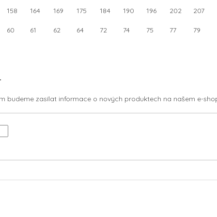
158
164
169
175
184
190
196
202
207
60
61
62
64
72
74
75
77
79
r
vám budeme zasílat informace o nových produktech na našem e-sho