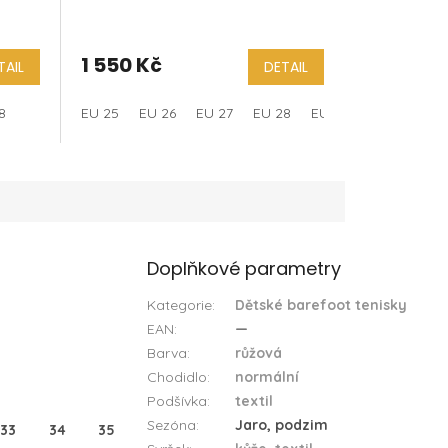
1 550 Kč
TAIL
DETAIL
8
EU 25
EU 26
EU 27
EU 28
EU 29
EU 30
EU
Doplňkové parametry
Kategorie
:
Dětské barefoot tenisky
EAN
:
—
Barva
:
růžová
Chodidlo
:
normální
Podšívka
:
textil
Sezóna
:
Jaro, podzim
33
34
35