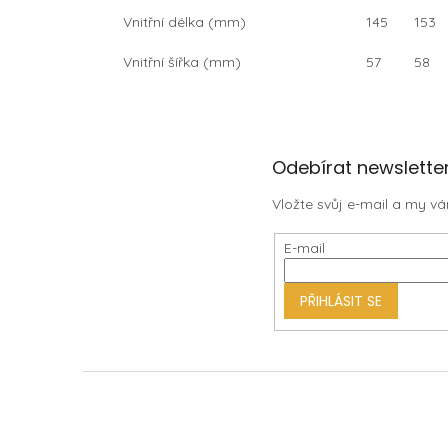
Vnitřní délka (mm)
145
153
Vnitřní šířka (mm)
57
58
Z
Odebírat newslette
á
Vložte svůj e-mail a my 
p
a
E-mail
t
í
PŘIHLÁSIT SE