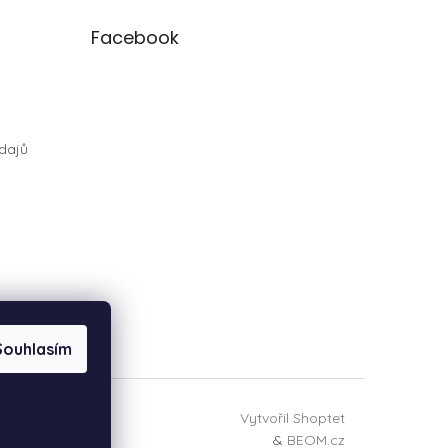
Facebook
dajů
Souhlasím
Vytvořil Shoptet
&
BEOM.cz