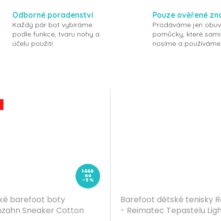
Odborné poradenství
Pouze ověřené zn
Každý pár bot vybíráme
Prodáváme jen obuv
podle funkce, tvaru nohy a
pomůcky, které sami
účelu použití.
nosíme a používáme
1 660
Kč
–9 %
ké barefoot boty
Barefoot dětské tenisky 
nzahn Sneaker Cotton
- Reimatec Tepastelu Lig