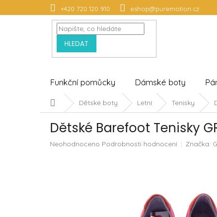
Přejít
+420 720 120 910
eshop@puremotion.cz
na
obsah
HLEDAT
Funkční pomůcky
Dámské boty
Pá
Domů
Dětské boty
Letní
Tenisky
Dětské Barefoot Tenisky 
Průměrné
Neohodnoceno
Podrobnosti hodnocení
Značka:
G
hodnocení
produktu
je
0,0
z
5
hvězdiček.