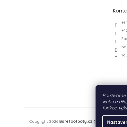
Konta
es
+4
Fa
ba
Yo
Používáme 
webu a díky
funkce, výk
Copyright 2026
Barefootboty.cz (by PURE MOTIO
Nastaven