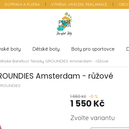
DOPRAVA A PLATBA
VÝMĚNA, VRÁCENÍ, REKLAMACE
OBCH
nské boty
Dětské boty
Boty pro sportovce
D
Dětské Barefoot Tenisky GROUNDIES Amsterdam - růžové
GROUNDIES Amsterdam - růžové
ROUNDIES
1 660 Kč
–6 %
1 550 Kč
Měrná
Zvolte variantu
cena: