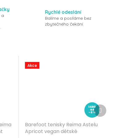
ačky
Rychlé odeslání
 a
Balíme a posíláme bez
zbytečného čekání.
.
Akce
Další
1 690
Kč
produkt
–8 %
Reima
Barefoot tenisky Reima Astelu
ht
Apricot vegan dětské