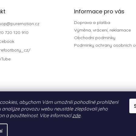
kt
Informace pro vás
Doprava a platba
hop
@
puremotion.cz
Výměna, vrácení, reklamace
20 720 120 910
Obchodní podmínky
cebook
Podmínky ochrany osobních ú
refootboty_cz/
uTube
cookies, abychom Vám umožnili pohodlné prohlížení
 analýze provozu webu neustále zlepšovali jeho
on a použitelnost. Více informací
zde
.
N®)
. Všechna práva vyhrazena.
í