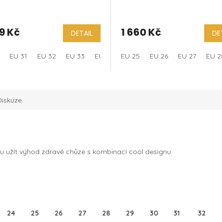
y - Unicorn
Beige
9 Kč
1 660 Kč
DETAIL
DE
EU 31
EU 32
EU 33
EU 34
EU 25
EU 35
EU 26
EU 27
EU 2
Diskuze
ou užít výhod zdravé chůze s kombinací cool designu.
24
25
26
27
28
29
30
31
32