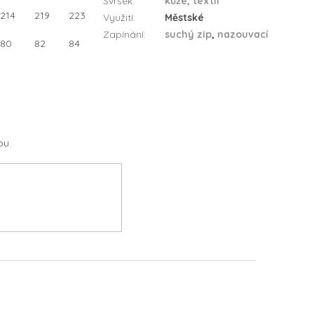
Svršek
:
kůže, textil
214
219
223
Využití
:
Městské
Zapínání
:
suchý zip
,
nazouvací
80
82
84
pu.