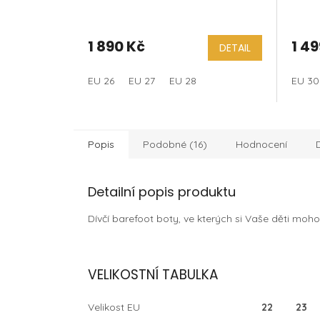
hnědé
Happ
1 890 Kč
1 49
DETAIL
EU 26
EU 27
EU 28
EU 30
Popis
Podobné (16)
Hodnocení
Detailní popis produktu
Dívčí barefoot boty, ve kterých si Vaše děti moh
VELIKOSTNÍ TABULKA
Velikost EU
22
23