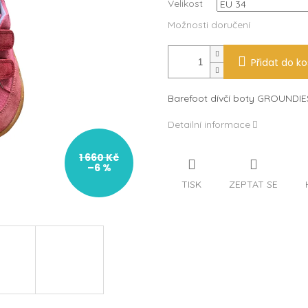
Velikost
Možnosti doručení
Přidat do ko
Barefoot dívčí boty GROUNDI
Detailní informace
1 660 Kč
–6 %
TISK
ZEPTAT SE