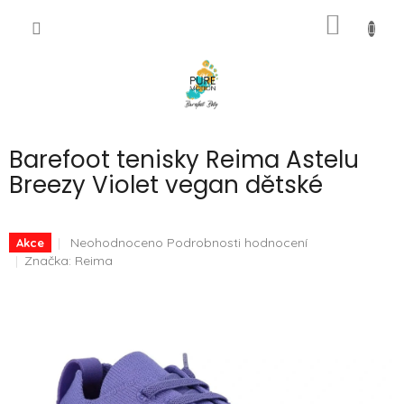
Přejít
NÁKUP
na
CZK
obsah
KOŠÍK
Barefoot tenisky Reima Astelu
Breezy Violet vegan dětské
Průměrné
Neohodnoceno
Podrobnosti hodnocení
Akce
hodnocení
Značka:
Reima
produktu
je
0,0
z
5
hvězdiček.