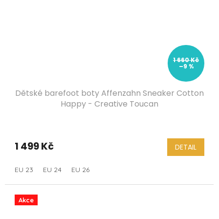
1 660 Kč
–9 %
Dětské barefoot boty Affenzahn Sneaker Cotton
Happy - Creative Toucan
1 499 Kč
DETAIL
EU 23
EU 24
EU 26
Akce