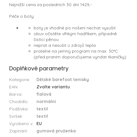
Nejnižší cena za posledních 30 dní 1429,-
Péče o boty:
boty je vhodné po nošení nechat vysušit
obuv očistěte vlhkým hadříkem, případně
čistící pěnou
neprat a nesušit u zdrojů tepla
pratelné na jemný program na max. 30°C
(před praním doporučujeme vyndat tkaničky)
Doplňkové parametry
Kategorie
:
Dětské barefoot tenisky
EAN
:
Zvolte variantu
Barva
:
fialová
Chodidlo
:
normální
Podšívka
:
textil
Svršek
:
textil
Vyrobeno v
:
EU
Zapínání
:
gumová pruženka