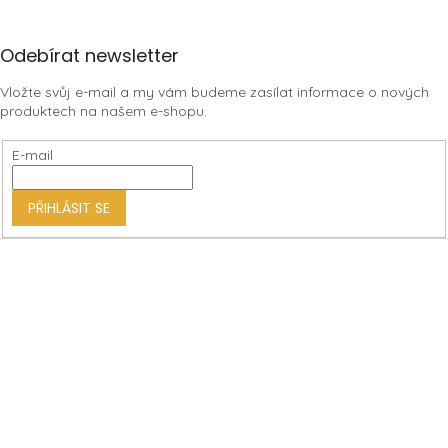
Z
Odebírat newsletter
á
Vložte svůj e-mail a my vám budeme zasílat informace o nových
p
produktech na našem e-shopu.
a
t
E-mail
í
PŘIHLÁSIT SE