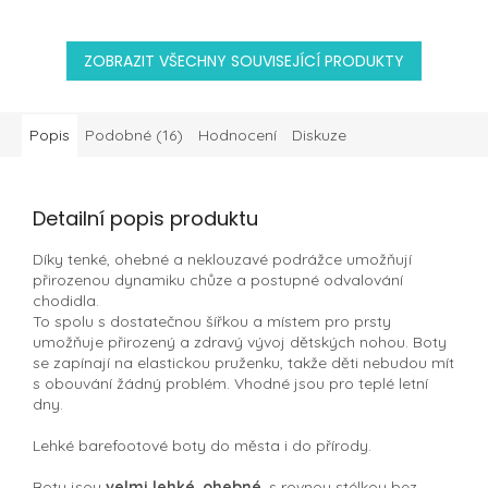
ZOBRAZIT VŠECHNY SOUVISEJÍCÍ PRODUKTY
Popis
Podobné (16)
Hodnocení
Diskuze
Detailní popis produktu
Díky tenké, ohebné a neklouzavé podrážce umožňují
přirozenou dynamiku chůze a postupné odvalování
chodidla.
To spolu s dostatečnou šířkou a místem pro prsty
umožňuje přirozený a zdravý vývoj dětských nohou. Boty
se zapínají na elastickou pruženku, takže děti nebudou mít
s obouvání žádný problém. Vhodné jsou pro teplé letní
dny.
Lehké barefootové boty do města i do přírody.
Boty jsou
velmi lehké
,
ohebné
, s rovnou stélkou bez