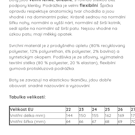
podpory klenby. Podrážka je velmi
flexibilní
. Špička
opravdu respektuje anatomický tvar chodidla a jsou
vhodné i na dominantní palec. Krásně sednou na normální
šířku nohy, normální a vyšší nárt, normální až širší kotník,
sedí spíše na normální až širší patu. Nejsou vhodné na
úzkou patu, mají měkký opatek.
Svrchní materiál je z prodyšného úpletu (
80% recyklovaný
polyester, 12% polyurethan, 6% polyester, 2% bavlna) a
syntetickým okopem. P
odšívka je ze síťoviny, vyjímatelná
textilní stélka (80 % polyester, 20 % elastan), flexibilní
gumová protiskluzová podrážka.
Boty se zavazují na elastickou tkaničku, jdou dobře
obouvat: snadné nazouvání a vyzouvání.
Tabulka velikostí:
Velikost EU
22
23
24
25
26
2
Vnitřní délka mm)
144
150
155
162
169
17
Vnitřní šířka (mm)
64
66
67
68
69
7