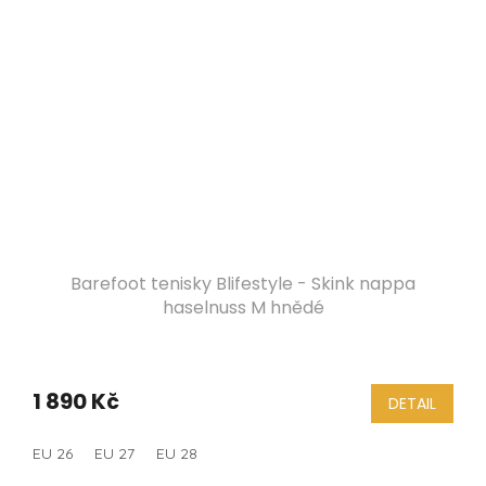
Barefoot tenisky Blifestyle - Skink nappa
haselnuss M hnědé
1 890 Kč
DETAIL
EU 26
EU 27
EU 28