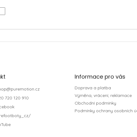
kt
Informace pro vás
Doprava a platba
hop
@
puremotion.cz
Výměna, vrácení, reklamace
20 720 120 910
Obchodní podmínky
cebook
Podmínky ochrany osobních ú
refootboty_cz/
uTube