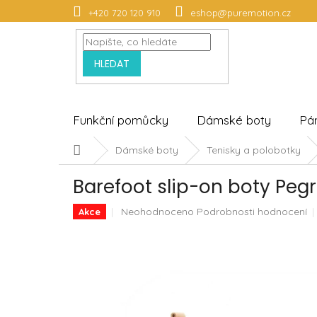
Přejít
+420 720 120 910
eshop@puremotion.cz
na
obsah
HLEDAT
Funkční pomůcky
Dámské boty
Pá
Domů
Dámské boty
Tenisky a polobotky
Barefoot slip-on boty Peg
Průměrné
Neohodnoceno
Podrobnosti hodnocení
Akce
hodnocení
produktu
je
0,0
z
5
hvězdiček.