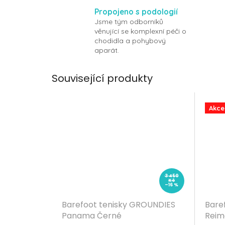
Propojeno s podologií
Jsme tým odborníků
věnující se komplexní péči o
chodidla a pohybový
aparát.
Související produkty
Akce
3 450
Kč
–16 %
Barefoot tenisky GROUNDIES
Bare
Panama Černé
Reima