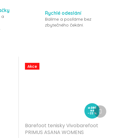
ačky
Rychlé odeslání
 a
Balíme a posíláme bez
zbytečného čekání.
.
Akce
Další
4 390
Kč
produkt
–22 %
Barefoot tenisky Vivobarefoot
PRIMUS ASANA WOMENS