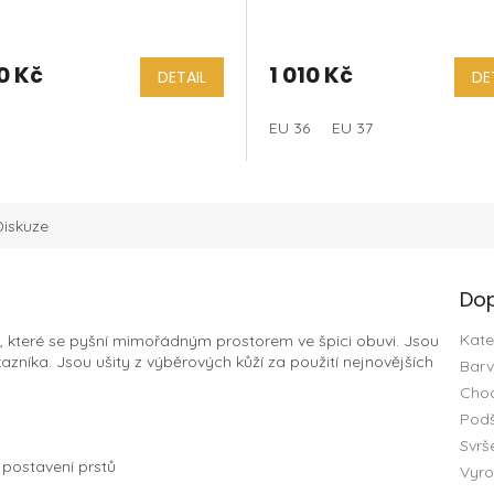
0 Kč
1 010 Kč
DETAIL
DE
EU 42
EU 43
EU 44
EU 45
EU 36
EU 37
Diskuze
Dop
Kate
, které se pyšní mimořádným prostorem ve špici obuvi. Jsou
azníka. Jsou ušity z výběrových kůží za použití nejnovějších
Bar
Chod
Podš
Svrš
“ postavení prstů
Vyro