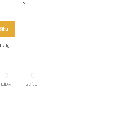
šíku
boty.
HLÍDAT
SDÍLET