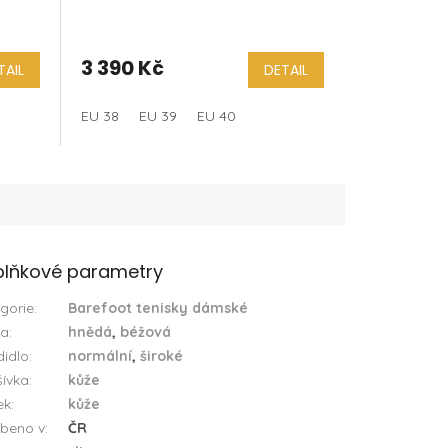
OBSIDIAN
3 390 Kč
TAIL
DETAIL
EU 38
EU 39
EU 40
lňkové parametry
gorie
:
Barefoot tenisky dámské
va
:
hnědá
,
béžová
idlo
:
normální
,
široké
ívka
:
kůže
ek
:
kůže
beno v
:
ČR