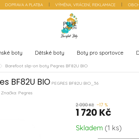
DOPRAVA A PLATBA
VÝMĚNA, VRÁCENÍ, REKLAMACE
OBCH
nské boty
Dětské boty
Boty pro sportovce
D
Barefoot slip-on boty Pegres BF82U BIO
res BF82U BIO
PEGRES BF82U BIO_36
Značka:
Pegres
2 090 Kč
–17 %
1 720 Kč
Měrná
Skladem
(
1 ks
)
cena: