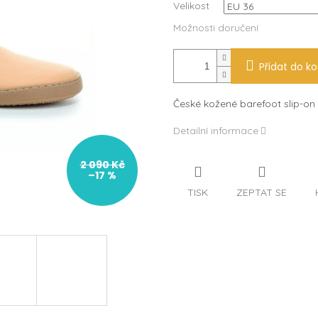
Velikost
Možnosti doručení
Přidat do ko
České kožené barefoot slip-on 
Detailní informace
2 090 Kč
–17 %
TISK
ZEPTAT SE