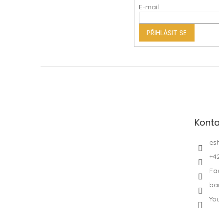
E-mail
t
í
PŘIHLÁSIT SE
Konta
es
+4
Fa
ba
Yo