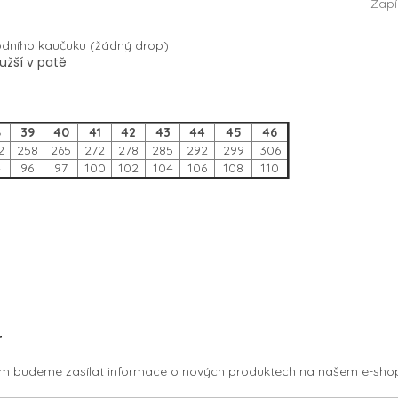
Zapí
rodního kaučuku (žádný drop)
 užší v patě
8
39
40
41
42
43
44
45
46
2
258
265
272
278
285
292
299
306
4
96
97
100
102
104
106
108
110
r
vám budeme zasílat informace o nových produktech na našem e-sho