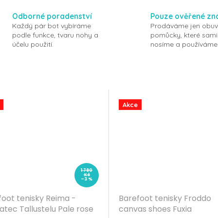
Odborné poradenství
Pouze ověřené zn
Každý pár bot vybíráme
Prodáváme jen obuv
podle funkce, tvaru nohy a
pomůcky, které sami
účelu použití.
nosíme a používáme
Akce
1 790
Kč
–3 %
foot tenisky Reima -
Barefoot tenisky Froddo
tec Tallustelu Pale rose
canvas shoes Fuxia