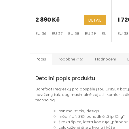
2 890 Kč
1 72
DETAIL
EU 36
EU 37
EU 38
EU 39
EU 40
EU 38
EU 41
Popis
Podobné (16)
Hodnocení
Detailní popis produktu
Barefoot Pegresky pro dospělé jsou UNISEX boty
navrženy tak, aby maximálně zajistili komfort zák
technologií.
minimalistický design
módní UNISEX pohodlné „Slip Ony“
široká špice, která kopíruje „přírodní
celokožené šité z kvalitní kůže