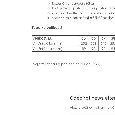
kožená vyndavací stélka
BIO kůže za patou chrání proti oděru
mimořádně flexibilní podrážka z pří
normální až širší nožky,
vhodné pro
Tabulka velikostí
Velikost EU
35
36
37
3
Vnitřní délka mm)
232
238
245
25
Vnitřní šířka (mm)
89
90
92
9
Nejnižší cena za posledních 30 dní 1672,-
Z
Odebírat newslette
á
Vložte svůj e-mail a my 
p
a