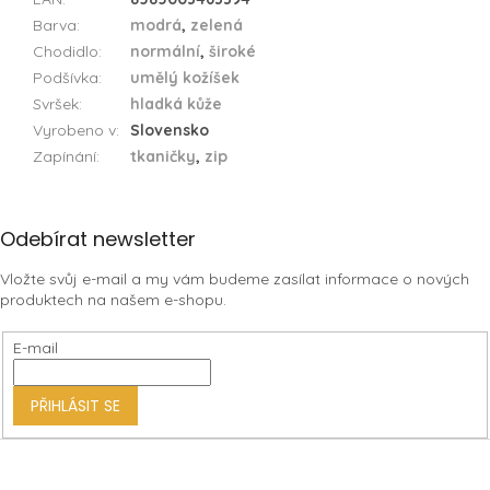
Barva
:
modrá
,
zelená
Chodidlo
:
normální
,
široké
Podšívka
:
umělý kožíšek
Svršek
:
hladká kůže
Vyrobeno v
:
Slovensko
Zapínání
:
tkaničky
,
zip
Z
Odebírat newsletter
á
Vložte svůj e-mail a my vám budeme zasílat informace o nových
p
produktech na našem e-shopu.
a
t
E-mail
í
PŘIHLÁSIT SE