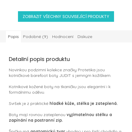
ZOBRAZIT VŠECHNY SOUVISEJÍCÍ PRODUKTY
Popis
Podobné (9)
Hodnocení
Diskuze
Detailní popis produktu
Novinkou podzimní kolekce značky Protetika jsou
kotníčkové barefoot boty JUDIT s jemným kožíškem.
Kotníkové kožené boty na tkaničku jsou elegantní i k
formálnímu oděvu.
Svršek je z praktické
hladké kůže, stélka je zateplená.
Boty mají rovnou zateplenou
vyjímatelnou stélku a
zapínání na postranní zip.
Špička má
anatomický tvar
vhodný i pro širší chodidlo a