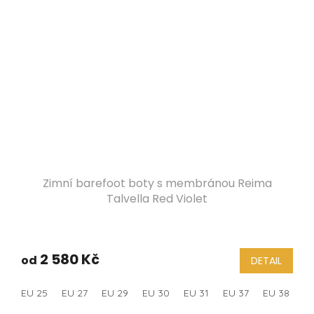
Zimní barefoot boty s membránou Reima
Talvella Red Violet
2 580 Kč
od
DETAIL
EU 25
EU 27
EU 29
EU 30
EU 31
EU 37
EU 38
E