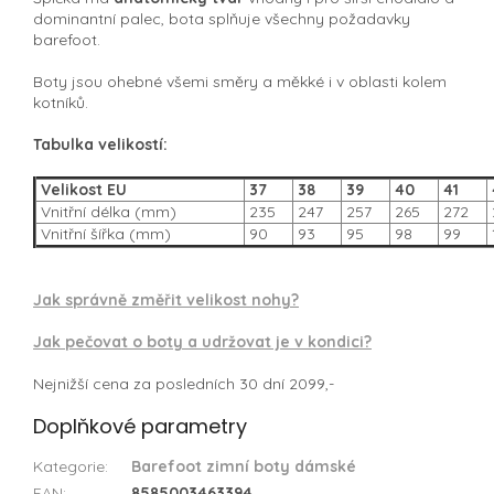
dominantní palec, bota splňuje všechny požadavky
barefoot.
Boty jsou ohebné všemi směry a měkké i v oblasti kolem
kotníků.
Tabulka velikostí:
Velikost EU
37
38
39
40
41
Vnitřní délka (mm)
235
247
257
265
272
Vnitřní šířka (mm)
90
93
95
98
99
Jak správně změřit velikost nohy?
Jak pečovat o boty a udržovat je v kondici?
Nejnižší cena za posledních 30 dní 2099,-
Doplňkové parametry
Kategorie
:
Barefoot zimní boty dámské
EAN
:
8585003463394