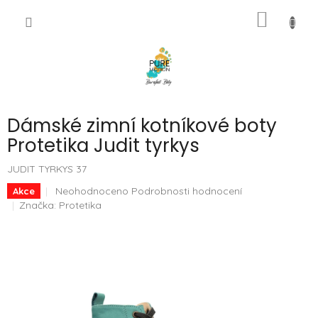
Přejít
NÁKUP
na
CZK
obsah
KOŠÍK
Dámské zimní kotníkové boty
Protetika Judit tyrkys
JUDIT TYRKYS 37
Průměrné
Neohodnoceno
Podrobnosti hodnocení
Akce
hodnocení
Značka:
Protetika
produktu
je
0,0
z
5
hvězdiček.